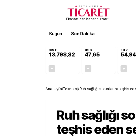
Ekonomiden haberiniz var!
Bugün
Son Dakika
Finans
EKST
BIST
USD
EUR
13.798,82
47,65
54,94
+0,70%
+0,04%
95,68
0,02
Anasayfa
/
Teknoloji
/
Ruh sağlığı sorunlarını teşhis e
Ruh sağlığı so
teşhis eden s