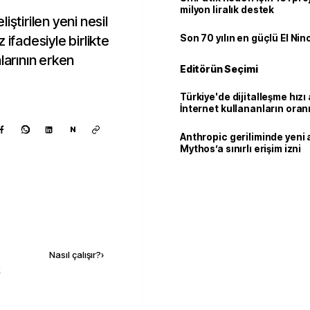
milyon liralık destek
iştirilen yeni nesil
 ifadesiyle birlikte
Son 70 yılın en güçlü El Nin
larının erken
Editörün Seçimi
Türkiye'de dijitalleşme hızı 
İnternet kullananların oran
92,3'e yükseldi
N
Anthropic geriliminde yeni 
Mythos’a sınırlı erişim izni
Kaynak ekle
Nasıl çalışır?
›
k