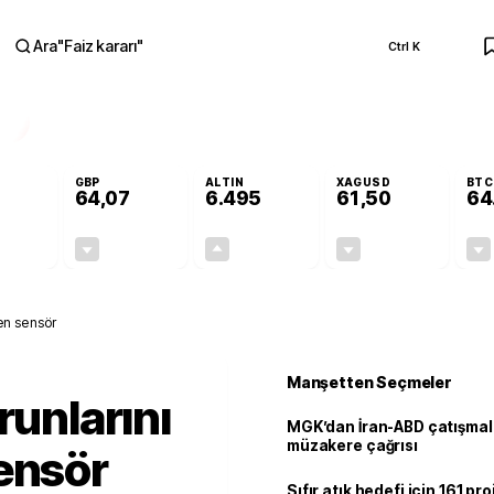
Ara
"
Faiz kararı
"
Ctrl K
RA
GBP
ALTIN
XAGUSD
BTC
64,07
6.495
61,50
64
-0,13%
-0,16%
+0,04%
-0,87%
-0,07
-0,10
2,51
-0,54
den sensör
Manşetten Seçmeler
runlarını
MGK’dan İran-ABD çatışmala
müzakere çağrısı
ensör
Sıfır atık hedefi için 161 pr