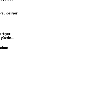
o’su geliyor
artıyor:
ı yüzde
adım: