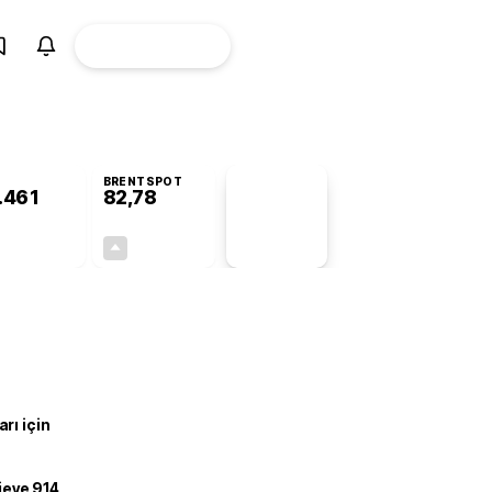
ÜYE
CANLI BORSA
Girişi
BRENTSPOT
.461
82,78
PİYASA
VERİLERİ
-0,40%
+4,90%
+0,00
3,87
rı için
ojeye 914