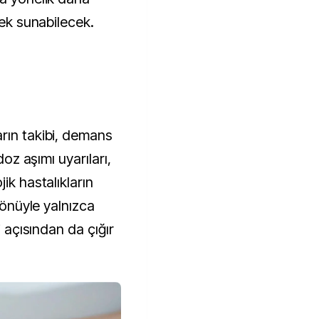
tek sunabilecek.
rın takibi, demans
doz aşımı uyarıları,
ik hastalıkların
 yönüyle yalnızca
i açısından da çığır