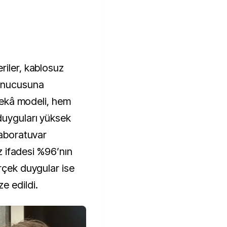
riler, kablosuz
sunucusuna
 zekâ modeli, hem
duyguları yüksek
Laboratuvar
üz ifadesi %96’nın
rçek duygular ise
e edildi.