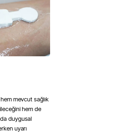
n hem mevcut sağlık
ileceğini hem de
nda duygusal
erken uyarı