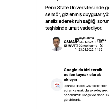
Penn State Üniversitesi’nde gel
sensör, gizlenmiş duyguları yüz
analiz ederek ruh sağlığı sorun
teşhisinde umut vadediyor.
Yayınlanma
Paylaş
OSMAN
23.04.2025, 14:05
KUVVET
Güncellenme
23.04.2025, 14:32
Google'da bizi tercih
edilen kaynak olarak
ekleyin
İstanbul Ticaret Gazetesi
'i tercih
edilen kaynak olarak ekleyerek
haberlerimizi Google'da daha sı
görebilirsiniz.