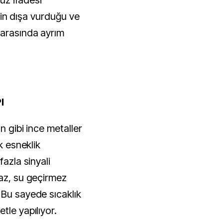
yüz ifadesi
şinin dışa vurduğu ve
 arasında ayrım
I
in gibi ince metaller
k esneklik
fazla sinyali
haz, su geçirmez
 Bu sayede sıcaklık
tle yapılıyor.