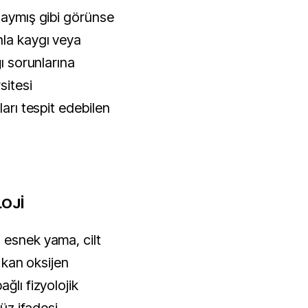
nla kaygı veya
ğı sorunlarına
sitesi
ları tespit edebilen
OJİ
 esnek yama, cilt
e kan oksijen
ğlı fizyolojik