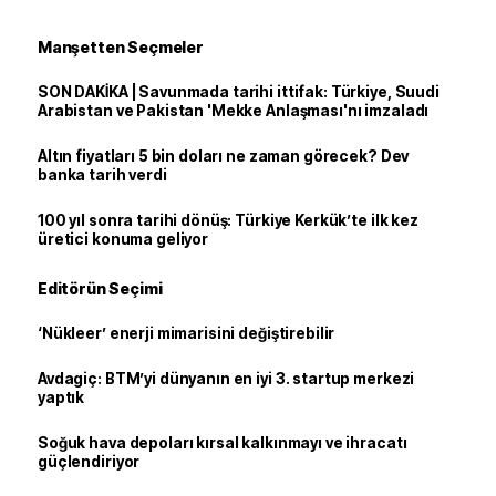
Manşetten Seçmeler
SON DAKİKA | Savunmada tarihi ittifak: Türkiye, Suudi
Arabistan ve Pakistan 'Mekke Anlaşması'nı imzaladı
Altın fiyatları 5 bin doları ne zaman görecek? Dev
banka tarih verdi
100 yıl sonra tarihi dönüş: Türkiye Kerkük’te ilk kez
üretici konuma geliyor
Editörün Seçimi
‘Nükleer’ enerji mimarisini değiştirebilir
Avdagiç: BTM’yi dünyanın en iyi 3. startup merkezi
yaptık
Soğuk hava depoları kırsal kalkınmayı ve ihracatı
güçlendiriyor