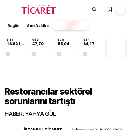
Bugün
Son Dakika
Finans
EKSTRA
BIST
USD
EUR
GBP
13.821,48
47,70
55,04
64,17
PİYASA
VERİLERİ
+0,16%
+0,17%
+0,04%
-0,01%
Sektörel
Restorancılar sektörel
sorunlarını tartıştı
HABER: YAHYA GÜL
İSTANBUL TICARET
Yayınlanma
21.10.2022, 09:32