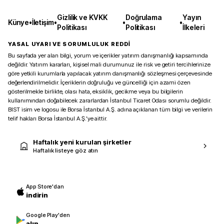
Gizlilik ve KVKK
Doğrulama
Yayın
Künye
•
İletişim
•
•
•
Politikası
Politikası
İlkeleri
YASAL UYARI VE SORUMLULUK REDDİ
Bu sayfada yer alan bilgi, yorum ve içerikler yatırım danışmanlığı kapsamında
değildir. Yatırım kararları, kişisel mali durumunuz ile risk ve getiri tercihlerinize
göre yetkili kurumlarla yapılacak yatırım danışmanlığı sözleşmesi çerçevesinde
değerlendirilmelidir. İçeriklerin doğruluğu ve güncelliği için azami özen
gösterilmekle birlikte, olası hata, eksiklik, gecikme veya bu bilgilerin
kullanımından doğabilecek zararlardan İstanbul Ticaret Odası sorumlu değildir.
BIST isim ve logosu ile Borsa İstanbul A.Ş. adına açıklanan tüm bilgi ve verilerin
telif hakları Borsa İstanbul A.Ş.’ye aittir.
Haftalık yeni kurulan şirketler
Haftalık listeye göz atın
App Store'dan
indirin
Google Play'den
alın