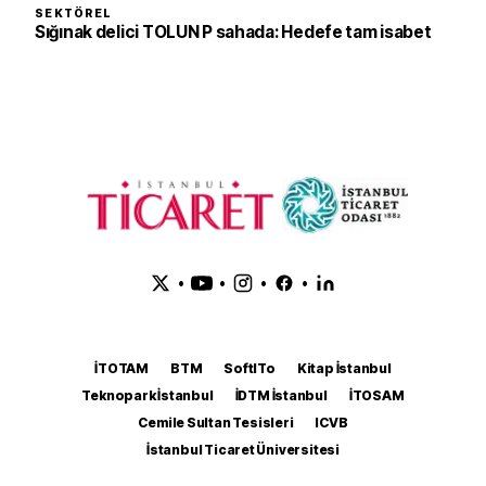
SEKTÖREL
Sığınak delici TOLUN P sahada: Hedefe tam isabet
•
•
•
•
İTOTAM
BTM
SoftITo
Kitap İstanbul
Teknopark İstanbul
İDTM İstanbul
İTOSAM
Cemile Sultan Tesisleri
ICVB
İstanbul Ticaret Üniversitesi