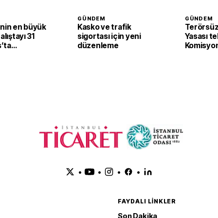
GÜNDEM
GÜNDEM
’nin en büyük
Kasko ve trafik
Terörsüz
alıştayı 31
sigortası için yeni
Yasası te
’ta
düzenleme
Komisyon
cak
edildi
•
•
•
•
FAYDALI LINKLER
Son Dakika