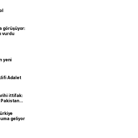
ol
’la görüşüyor:
ı vurdu
n yeni
lifi Adalet
hi ittifak:
e Pakistan
dı
Türkiye
onuma geliyor