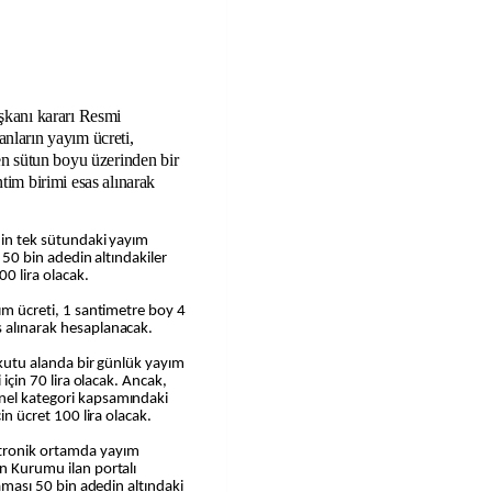
aşkanı kararı Resmi
anların yayım ücreti,
den sütun boyu üzerinden bir
ntim birimi esas alınarak
inin tek sütundaki yayım
ı 50 bin adedin altındakiler
00 lira olacak.
yım ücreti, 1 santimetre boy 4
s alınarak hesaplanacak.
r kutu alanda bir günlük yayım
 için 70 lira olacak. Ancak,
enel kategori kapsamındaki
çin ücret 100 lira olacak.
tronik ortamda yayım
an Kurumu ilan portalı
laması 50 bin adedin altındaki