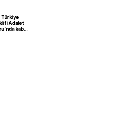
 Türkiye
klifi Adalet
u’nda kabul