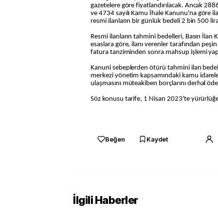
gazetelere göre fiyatlandırılacak. Ancak 2886
ve 4734 sayılı Kamu İhale Kanunu'na göre il
resmi ilanların bir günlük bedeli 2 bin 500 lir
Resmi ilanların tahmini bedelleri, Basın İla
esaslara göre, ilanı verenler tarafından peş
fatura tanziminden sonra mahsup işlemi yap
Kanuni sebeplerden ötürü tahmini ilan bede
merkezi yönetim kapsamındaki kamu idareler
ulaşmasını müteakiben borçlarını derhal öd
Söz konusu tarife, 1 Nisan 2023'te yürürlüğe
Beğen
Kaydet
İlgili Haberler