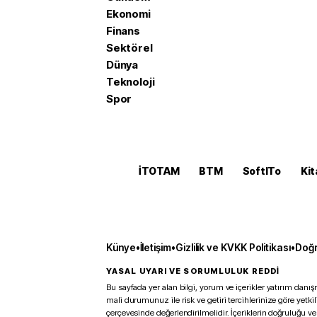
Ekonomi
Finans
Sektörel
Dünya
Teknoloji
Spor
İTOTAM
BTM
SoftITo
Kit
Künye
•
İletişim
•
Gizlilik ve KVKK Politikası
•
Doğr
YASAL UYARI VE SORUMLULUK REDDİ
Bu sayfada yer alan bilgi, yorum ve içerikler yatırım danışm
mali durumunuz ile risk ve getiri tercihlerinize göre yetk
çerçevesinde değerlendirilmelidir. İçeriklerin doğruluğu ve