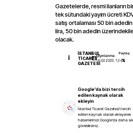
Gazetelerde, resmi ilanların bi
tek sütundaki yayım ücreti KDV h
satış ortalaması 50 bin adedin 
lira, 50 bin adedin üzerindekiler
olacak.
İSTANBUL
Paylaş
Yayınlanma
İ
TICARET
16.02.2023, 12:46
GAZETESI
Google'da bizi tercih
edilen kaynak olarak
ekleyin
İstanbul Ticaret Gazetesi
'i tercih
edilen kaynak olarak ekleyerek
haberlerimizi Google'da daha sı
görebilirsiniz.