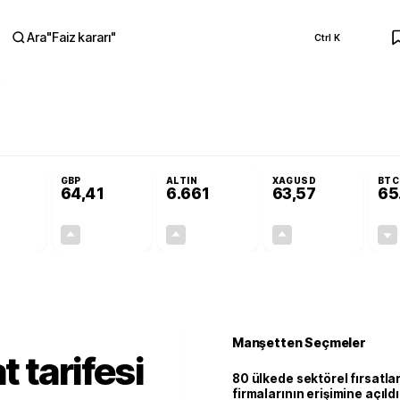
Ara
"
Faiz kararı
"
Ctrl K
RA
nolojilerine yeni destek programı
Terörsüz Türkiye Yasası teklifi Adalet K
GBP
ALTIN
XAGUSD
BTC
64,41
6.661
63,57
65
+0,32%
+0,38%
+2,59%
+3,37%
0,18
0,24
167,96
2,07
Manşetten Seçmeler
t tarifesi
80 ülkede sektörel fırsatla
firmalarının erişimine açıldı