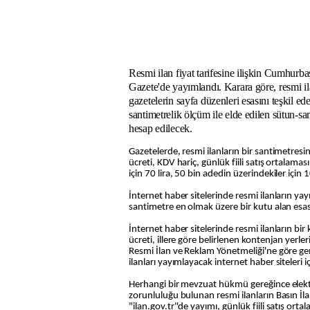
Resmi ilan fiyat tarifesine ilişkin Cumhurb
Gazete'de yayımlandı. Karara göre, resmi il
gazetelerin sayfa düzenleri esasını teşkil e
santimetrelik ölçüm ile elde edilen sütun-sa
hesap edilecek.
Gazetelerde, resmi ilanların bir santimetres
ücreti, KDV hariç, günlük fiili satış ortalamas
için 70 lira, 50 bin adedin üzerindekiler için 1
İnternet haber sitelerinde resmi ilanların ya
santimetre en olmak üzere bir kutu alan esa
İnternet haber sitelerinde resmi ilanların bi
ücreti, illere göre belirlenen kontenjan yerleri
Resmi İlan ve Reklam Yönetmeliği'ne göre g
ilanları yayımlayacak internet haber siteleri i
Herhangi bir mevzuat hükmü gereğince elek
zorunluluğu bulunan resmi ilanların Basın İl
"ilan.gov.tr"de yayımı, günlük fiili satış orta