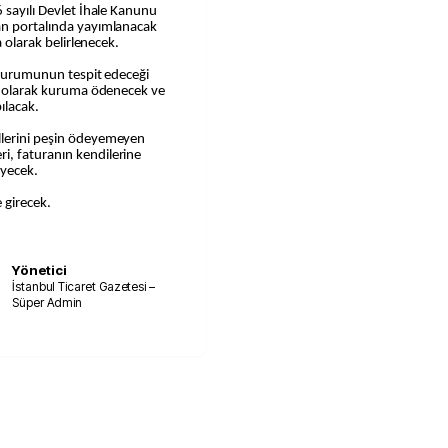
 sayılı Devlet İhale Kanunu
an portalında yayımlanacak
a olarak belirlenecek.
n Kurumunun tespit edeceği
in olarak kuruma ödenecek ve
ılacak.
llerini peşin ödeyemeyen
i, faturanın kendilerine
eyecek.
 girecek.
Yönetici
İstanbul Ticaret Gazetesi –
Süper Admin