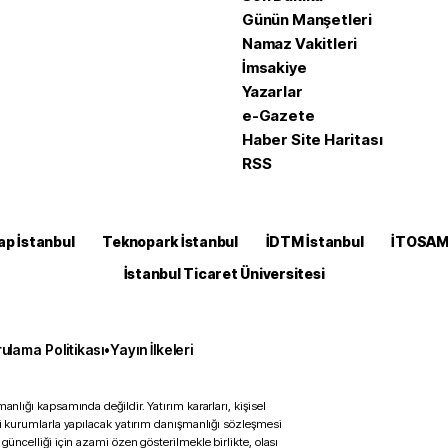
Günün Manşetleri
Namaz Vakitleri
İmsakiye
Yazarlar
e-Gazete
Haber Site Haritası
RSS
ap İstanbul
Teknopark İstanbul
İDTM İstanbul
İTOSA
İstanbul Ticaret Üniversitesi
ulama Politikası
•
Yayın İlkeleri
anlığı kapsamında değildir. Yatırım kararları, kişisel
ili kurumlarla yapılacak yatırım danışmanlığı sözleşmesi
 güncelliği için azami özen gösterilmekle birlikte, olası