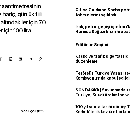
r santimetresinin
Citi ve Goldman Sachs petr
ariç, günlük fiili
tahminlerini açıkladı
altındakiler için 70
Irak, petrol geçişi için İran
 için 100 lira
Hürmüz Boğazı krizi ihracat
Editörün Seçimi
Kasko ve trafik sigortası içi
N
düzenleme
Terörsüz Türkiye Yasası tek
Komisyonu’nda kabul edildi
SON DAKİKA | Savunmada tari
Türkiye, Suudi Arabistan v
Kaynak ekle
'Mekke Anlaşması'nı imzala
100 yıl sonra tarihi dönüş: 
Nasıl çalışır?
›
Kerkük’te ilk kez üretici k
k