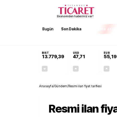
Ekonomiden haberiniz var!
Bugün
Son Dakika
Finans
EKST
SON DAKİKA
KOSGEB’den temiz enerji ve iklim tek
BIST
USD
EUR
13.779,39
47,71
55,19
-0,14%
+0,18%
-19,42
0,09
Anasayfa
/
Gündem
/
Resmi ilan fiyat tarifesi
Resmi ilan fiya