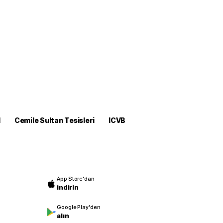
M
Cemile Sultan Tesisleri
ICVB
App Store'dan
indirin
Google Play'den
alın