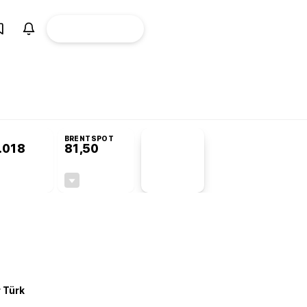
ÜYE
CANLI BORSA
Girişi
omisyonu’nda kabul edildi
KOSGEB’den temiz enerji ve iklim teknolojilerine
BRENTSPOT
.018
81,50
PİYASA
VERİLERİ
-0,22%
-1,55%
+0,00
-1,28
r Türk