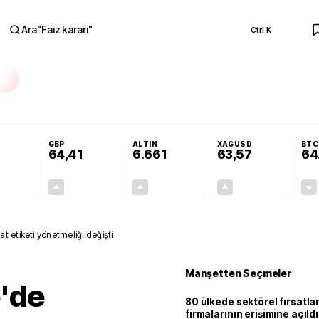
Ara
"
Faiz kararı
"
Ctrl K
RA
Adalet Komisyonu’nda kabul edildi
Terörsüz Türkiye Yasası teklifi Adalet K
GBP
ALTIN
XAGUSD
BTC
64,41
6.661
63,57
64
+0,32%
+0,38%
+2,59%
+3,37%
0,18
0,24
167,96
2,07
t etiketi yönetmeliği değişti
Manşetten Seçmeler
'de
80 ülkede sektörel fırsatla
firmalarının erişimine açıldı