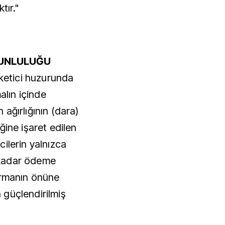
tır."
RUNLULUĞU
üketici huzurunda
alın içinde
ağırlığının (dara)
ğine işaret edilen
ilerin yalnızca
ı kadar ödeme
ırmanın önüne
n güçlendirilmiş