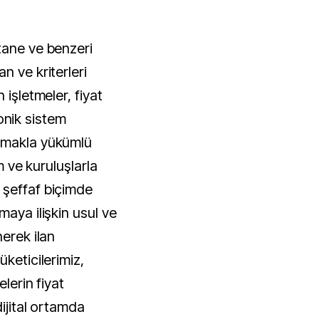
tane ve benzeri
n ve kriterleri
 işletmeler, fiyat
tronik sistem
rmakla yükümlü
um ve kuruluşlarla
 şeffaf biçimde
maya ilişkin usul ve
nerek ilan
keticilerimiz,
elerin fiyat
dijital ortamda