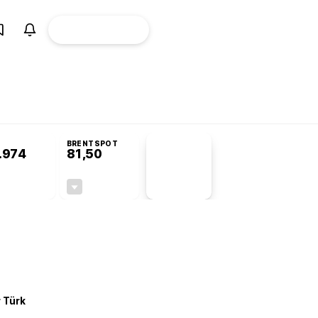
ÜYE
CANLI BORSA
Girişi
omisyonu’nda kabul edildi
BRENTSPOT
.974
81,50
PİYASA
VERİLERİ
-0,22%
-1,55%
+0,00
-1,28
r Türk