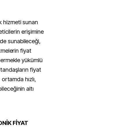
k hizmeti sunan
eticilerin erişimine
de sunabileceği,
tmelerin fiyat
östermekle yükümlü
atandaşların fiyat
i ortamda hızlı,
leceğinin altı
NİK FİYAT