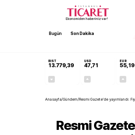
Ekonomiden haberiniz var!
Bugün
Son Dakika
Finans
EKST
SON DAKİKA
Terörsüz Türkiye Yasası teklifi 
BIST
USD
EUR
13.779,39
47,71
55,19
-0,14%
+0,18%
-19,42
0,09
Anasayfa
/
Gündem
/
Resmi Gazete'de yayımlandı: Fiya
Resmi Gazete