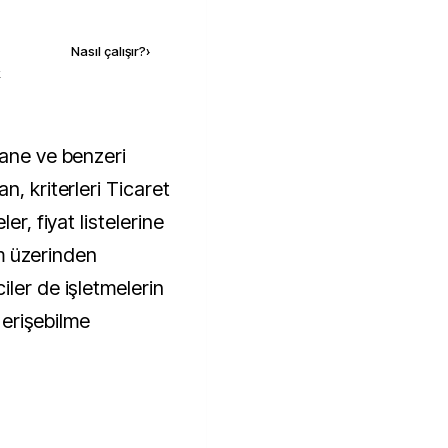
Kaynak ekle
Nasıl çalışır?
›
k
n, kriterleri Ticaret
er, fiyat listelerine
tem üzerinden
ler de işletmelerin
a erişebilme