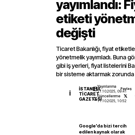
yayımlandı: Fi
etiketi yönetm
değişti
Ticaret Bakanlığı, fiyat etiketler
yönetmelik yayımladı. Buna gö
gibi iş yerleri, fiyat listelerini
bir sisteme aktarmak zorunda 
Yayınlanma
İSTANBUL
Paylaş
11.10.2025, 09:41
İ
TICARET
Güncellenme
GAZETESI
11.10.2025, 10:52
Google'da bizi tercih
edilen kaynak olarak