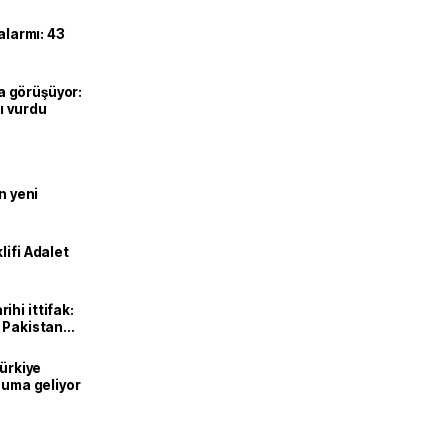
alarmı: 43
’la görüşüyor:
ı vurdu
n yeni
lifi Adalet
hi ittifak:
e Pakistan
dı
Türkiye
onuma geliyor