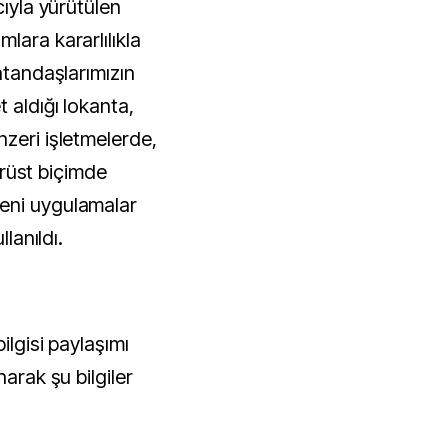
cıyla yürütülen
lara kararlılıkla
atandaşlarımızın
 aldığı lokanta,
zeri işletmelerde,
dürüst biçimde
eni uygulamalar
llanıldı.
ilgisi paylaşımı
narak şu bilgiler