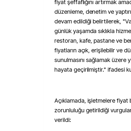
fiyat şeffaflığını artırmak ama
düzenleme, denetim ve yaptırım
devam edildiği belirtilerek, "V
günlük yaşamda sıklıkla hizmet
restoran, kafe, pastane ve ben
fiyatların açık, erişilebilir ve 
sunulmasını sağlamak üzere y
hayata geçirilmiştir." ifadesi ku
Açıklamada, işletmelere fiyat b
zorunluluğu getirildiği vurgula
verildi: