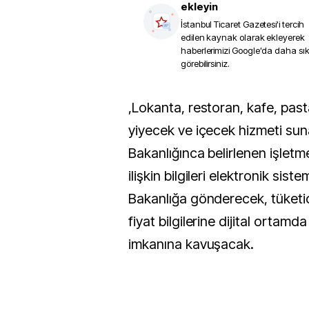
ekleyin
İstanbul Ticaret Gazetesi
'i tercih
edilen kaynak olarak ekleyerek
haberlerimizi Google'da daha sı
görebilirsiniz.
,
Lokanta, restoran, kafe, pastane ve benzeri
yiyecek ve içecek hizmeti suna
Bakanlığınca belirlenen işletmel
ilişkin bilgileri elektronik sis
Bakanlığa gönderecek, tüketici
fiyat bilgilerine dijital ortamd
imkanına kavuşacak.