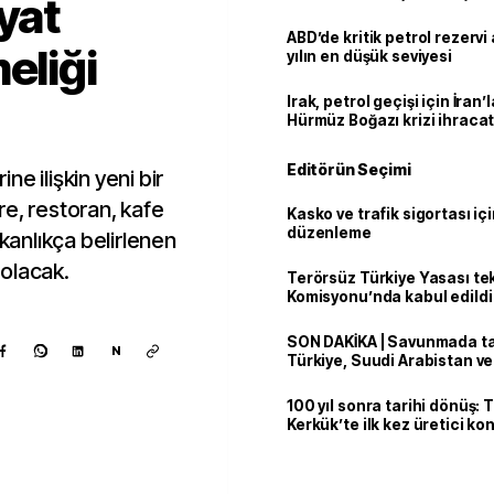
yat
ABD’de kritik petrol rezervi 
eliği
yılın en düşük seviyesi
Irak, petrol geçişi için İran
Hürmüz Boğazı krizi ihracat
Editörün Seçimi
ine ilişkin yeni bir
re, restoran, kafe
Kasko ve trafik sigortası içi
düzenleme
 Bakanlıkça belirlenen
olacak.
Terörsüz Türkiye Yasası tek
Komisyonu’nda kabul edildi
SON DAKİKA | Savunmada tari
N
Türkiye, Suudi Arabistan v
'Mekke Anlaşması'nı imzala
100 yıl sonra tarihi dönüş: 
Kerkük’te ilk kez üretici k