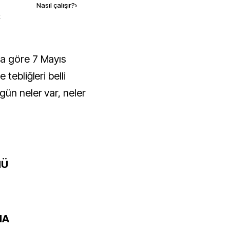
Nasıl çalışır?
›
k
tebliğleri belli
gün neler var, neler
MÜ
MA