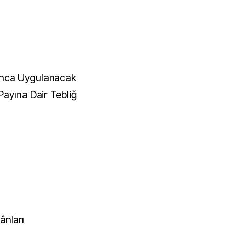
unca Uygulanacak
Payına Dair Tebliğ
ânları