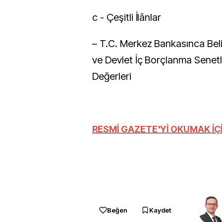
c - Çeşitli İlânlar
– T.C. Merkez Bankasınca Beli
ve Devlet İç Borçlanma Senetl
Değerleri
RESMİ GAZETE'Yİ OKUMAK İÇİN
Beğen
Kaydet