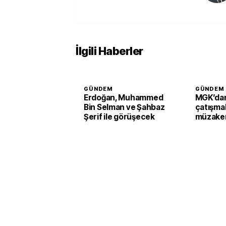
İlgili Haberler
GÜNDEM
GÜNDEM
Erdoğan, Muhammed
MGK’dan
Bin Selman ve Şahbaz
çatışmal
Şerif ile görüşecek
müzaker