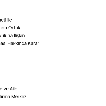
ti ile
nda Ortak
luna İlişkin
ası Hakkında Karar
n ve Aile
tırma Merkezi