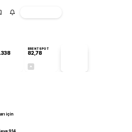
ÜYE
CANLI BORSA
Girişi
BRENTSPOT
.338
82,78
PİYASA
VERİLERİ
-0,55%
+4,90%
+0,00
3,87
rı için
ojeye 914