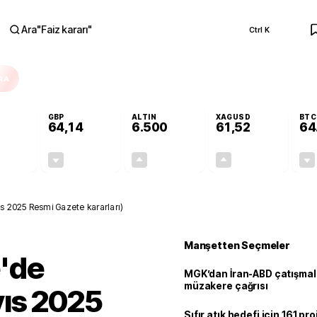
Ara
"
Faiz kararı
"
Ctrl K
RA
GBP
ALTIN
XAGUSD
BTC
64,14
6.500
61,52
64
-0,13%
-0,05%
+0,12%
+0,03%
-0,07
-0,03
7,71
0,02
s 2025 Resmi Gazete kararları)
Manşetten Seçmeler
e'de
MGK’dan İran-ABD çatışmala
müzakere çağrısı
yıs 2025
Sıfır atık hedefi için 161 pr