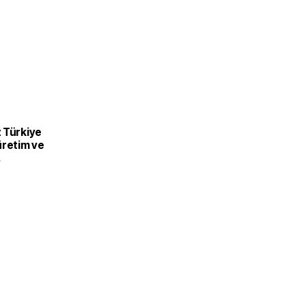
 Türkiye
üretim ve
recek