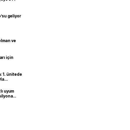
o’su geliyor
lman ve
rı için
 1. ünitede
yla
zlı uyum
milyona