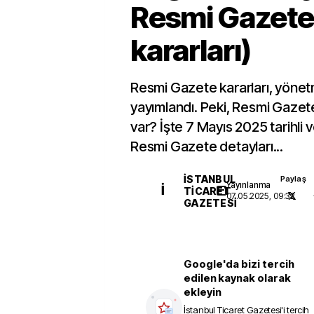
Resmi Gazete
kararları)
Resmi Gazete kararları, yönetm
yayımlandı. Peki, Resmi Gaze
var? İşte 7 Mayıs 2025 tarihli 
Resmi Gazete detayları...
İSTANBUL
Paylaş
Yayınlanma
İ
TICARET
07.05.2025, 09:32
GAZETESI
Google'da bizi tercih
edilen kaynak olarak
ekleyin
İstanbul Ticaret Gazetesi
'i tercih