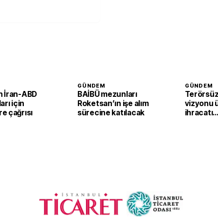
GÜNDEM
GÜNDEM
 İran-ABD
BAİBÜ mezunları
Terörsüz
arı için
Roketsan’ın işe alım
vizyonu 
e çağrısı
sürecine katılacak
ihracatı
güçlendi