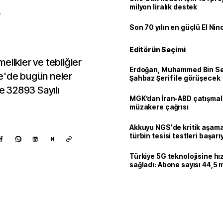
milyon liralık destek
Son 70 yılın en güçlü El Nin
Editörün Seçimi
elikler ve tebliğler
Erdoğan, Muhammed Bin Se
te'de bugün neler
Şahbaz Şerif ile görüşecek
ve 32893 Sayılı
MGK’dan İran-ABD çatışmala
müzakere çağrısı
Akkuyu NGS'de kritik aşama:
türbin tesisi testleri başarı
N
tamamlandı
Türkiye 5G teknolojisine hı
sağladı: Abone sayısı 44,5 
ulaştı
Kaynak ekle