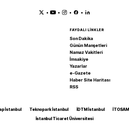
•
•
•
•
FAYDALI LINKLER
Son Dakika
Günün Manşetleri
Namaz Vakitleri
İmsakiye
Yazarlar
e-Gazete
Haber Site Haritası
RSS
ap İstanbul
Teknopark İstanbul
İDTM İstanbul
İTOSA
İstanbul Ticaret Üniversitesi