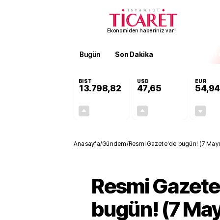
Ekonomiden haberiniz var!
Bugün
Son Dakika
Finans
EKST
BIST
USD
EUR
13.798,82
47,65
54,94
+0,70%
+0,05%
95,68
0,02
Anasayfa
/
Gündem
/
​Resmi Gazete'de bugün! (7 Mayı
​Resmi Gazet
bugün! (7 Ma