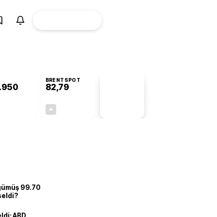
ÜYE
CANLI BORSA
Girişi
BRENTSPOT
.950
82,79
PİYASA
VERİLERİ
+0,34%
+0,01%
+0,00
0,01
 gümüş 99.70
seldi?
eldi: ABD