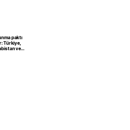
unma paktı
: Türkiye,
abistan ve
’dan ortak