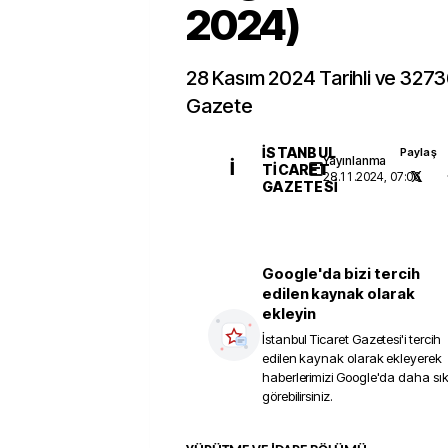
2024)
28 Kasım 2024 Tarihli ve 3273
Gazete
İSTANBUL
Paylaş
Yayınlanma
İ
TICARET
28.11.2024, 07:06
GAZETESI
Google'da bizi tercih
edilen kaynak olarak
ekleyin
İstanbul Ticaret Gazetesi
'i tercih
edilen kaynak olarak ekleyerek
haberlerimizi Google'da daha sı
görebilirsiniz.