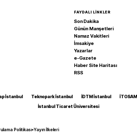
FAYDALI LINKLER
Son Dakika
Günün Manşetleri
Namaz Vakitleri
İmsakiye
Yazarlar
e-Gazete
Haber Site Haritası
RSS
ap İstanbul
Teknopark İstanbul
İDTM İstanbul
İTOSA
İstanbul Ticaret Üniversitesi
ulama Politikası
•
Yayın İlkeleri