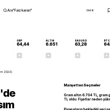
Ara
"
Faiz kararı
"
Ctrl K
RA
GBP
ALTIN
XAGUSD
BTC
64,44
6.651
63,28
64
+0,33%
+0,41%
+2,44%
+2,89%
0,18
0,27
158,50
1,78
ım 2024)
Manşetten Seçmeler
'de
Gram altın 6.704 TL, gram
TL oldu: Fiyatlar neden yük
sım
Piyasaların beklediği veri g