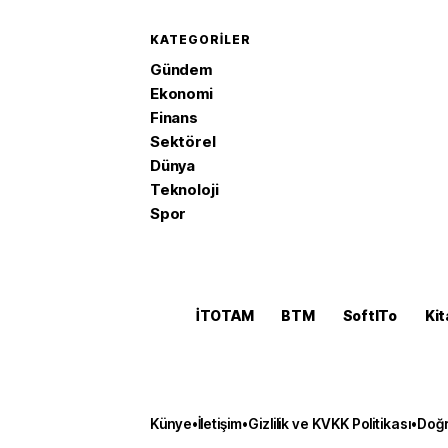
KATEGORILER
Gündem
Ekonomi
Finans
Sektörel
Dünya
Teknoloji
Spor
İTOTAM
BTM
SoftITo
Kit
Künye
•
İletişim
•
Gizlilik ve KVKK Politikası
•
Doğr