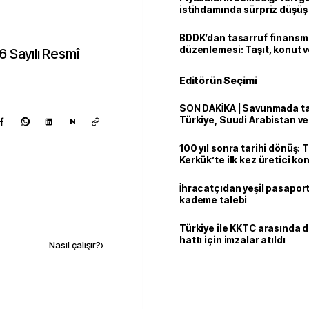
istihdamında sürpriz düşüş
BDDK’dan tasarruf finans
düzenlemesi: Taşıt, konut v
6 Sayılı Resmî
limitler değişti
Editörün Seçimi
SON DAKİKA | Savunmada tari
Türkiye, Suudi Arabistan v
N
'Mekke Anlaşması'nı imzala
100 yıl sonra tarihi dönüş: 
Kerkük’te ilk kez üretici k
İhracatçıdan yeşil pasaport
kademe talebi
Kaynak ekle
Türkiye ile KKTC arasında 
hattı için imzalar atıldı
Nasıl çalışır?
›
k