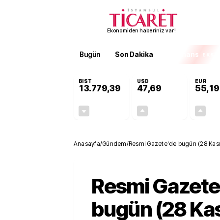
Ekonomiden haberiniz var!
Bugün
Son Dakika
Finans
EKST
BIST
USD
EUR
13.779,39
47,69
55,19
-0,14%
+0,15%
-19,42
0,07
Anasayfa
/
Gündem
/
Resmi Gazete'de bugün (28 Kas
Resmi Gazete
bugün (28 Ka