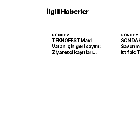
İlgili Haberler
GÜNDEM
GÜNDEM
TEKNOFEST Mavi
SON DAK
Vatan için geri sayım:
Savunma
Ziyaretçi kayıtları
ittifak:
başladı
Arabist
'Mekke 
imzaladı