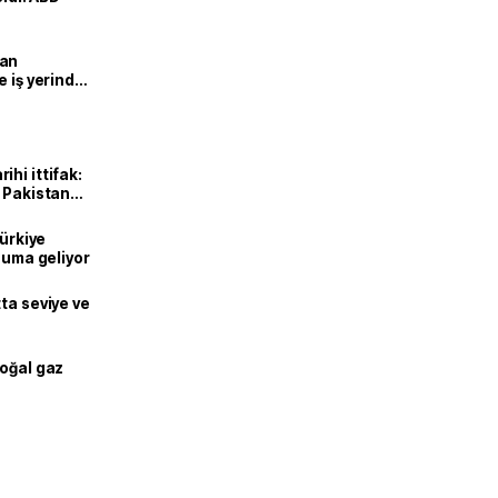
man
e iş yerinde
hi ittifak:
e Pakistan
dı
Türkiye
onuma geliyor
ta seviye ve
doğal gaz