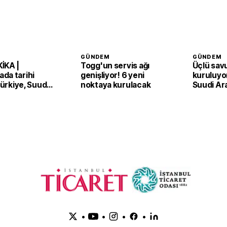
GÜNDEM
GÜNDEM
İKA |
Togg'un servis ağı
Üçlü sav
da tarihi
genişliyor! 6 yeni
kuruluyor
 Türkiye, Suudi
noktaya kurulacak
Suudi Ar
an ve Pakistan
Pakistan
Anlaşması'nı
adım
•
•
•
•