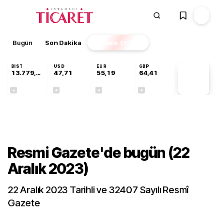
Bugün
Son Dakika
Finans
EKSTRA
BIST
USD
EUR
GBP
13.779,39
47,71
55,19
64,41
PİYASA
VERİLERİ
-0,14%
+0,18%
+0,32%
+0,38%
Gündem
Resmi Gazete'de bugün (22
Aralık 2023)
22 Aralık 2023 Tarihli ve 32407 Sayılı Resmî
Gazete