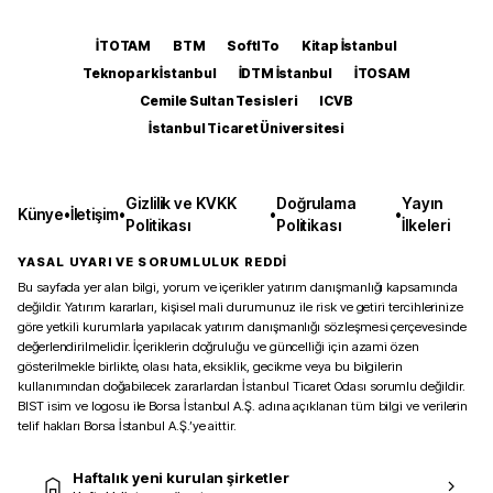
İTOTAM
BTM
SoftITo
Kitap İstanbul
Teknopark İstanbul
İDTM İstanbul
İTOSAM
Cemile Sultan Tesisleri
ICVB
İstanbul Ticaret Üniversitesi
Gizlilik ve KVKK
Doğrulama
Yayın
Künye
•
İletişim
•
•
•
Politikası
Politikası
İlkeleri
YASAL UYARI VE SORUMLULUK REDDİ
Bu sayfada yer alan bilgi, yorum ve içerikler yatırım danışmanlığı kapsamında
değildir. Yatırım kararları, kişisel mali durumunuz ile risk ve getiri tercihlerinize
göre yetkili kurumlarla yapılacak yatırım danışmanlığı sözleşmesi çerçevesinde
değerlendirilmelidir. İçeriklerin doğruluğu ve güncelliği için azami özen
gösterilmekle birlikte, olası hata, eksiklik, gecikme veya bu bilgilerin
kullanımından doğabilecek zararlardan İstanbul Ticaret Odası sorumlu değildir.
BIST isim ve logosu ile Borsa İstanbul A.Ş. adına açıklanan tüm bilgi ve verilerin
telif hakları Borsa İstanbul A.Ş.’ye aittir.
Haftalık yeni kurulan şirketler