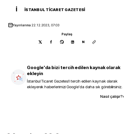
İ
İSTANBUL TICARET GAZETESI
Yayınlanma
22.12.2023, 07:03
Paylaş
N
Google'da bizi tercih edilen kaynak olarak
ekleyin
İstanbul Ticaret Gazetesi
'i tercih edilen kaynak olarak
ekleyerek haberlerimizi Google'da daha sık görebilirsiniz.
Kaynak ekle
Nasıl çalışır?
›