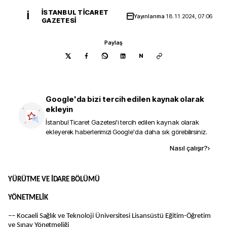
İSTANBUL TICARET
İ
Yayınlanma
18.11.2024, 07:06
GAZETESI
Paylaş
N
Google'da bizi tercih edilen kaynak olarak
ekleyin
İstanbul Ticaret Gazetesi
'i tercih edilen kaynak olarak
ekleyerek haberlerimizi Google'da daha sık görebilirsiniz.
Kaynak ekle
Nasıl çalışır?
›
YÜRÜTME VE İDARE BÖLÜMÜ
YÖNETMELİK
–– Kocaeli Sağlık ve Teknoloji Üniversitesi Lisansüstü Eğitim-Öğretim
ve Sınav Yönetmeliği