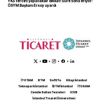
YKS tercihi yapacaklar dikkat! Süre sona eriyor:
ÖSYM Başkanı Ersoy uyardı
•
•
•
•
İTOTAM
BTM
SoftITo
Kitap İstanbul
Teknopark İstanbul
İDTM İstanbul
İTOSAM
Cemile Sultan Tesisleri
ICVB
İstanbul Ticaret Üniversitesi