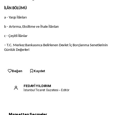
İLÂN BÖLÜMÜ
a - Yargı İlânları
b - Artırma, Eksiltme ve İhale İlânları
c - Çeşitli İlânlar
– T.C. Merkez Bankasınca Belirlenen Devlet İç Borçlanma Senetlerinin
Günlük Değerleri
Beğen
Kaydet
FEDAYİ YILDIRIM
İstanbul Ticaret Gazetesi – Editör
Manşetten Seçmeler