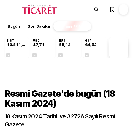
Bugün
Son Dakika
Finans
EKSTRA
BIST
USD
EUR
GBP
13.811,60
47,71
55,12
64,52
PİYASA
VERİLERİ
+0,23%
+0,00%
-0,12%
+0,16%
Gündem
Resmi Gazete'de bugün (18
Kasım 2024)
18 Kasım 2024 Tarihli ve 32726 Sayılı Resmî
Gazete