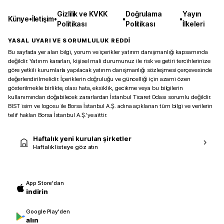
Gizlilik ve KVKK
Doğrulama
Yayın
Künye
•
İletişim
•
•
•
Politikası
Politikası
İlkeleri
YASAL UYARI VE SORUMLULUK REDDİ
Bu sayfada yer alan bilgi, yorum ve içerikler yatırım danışmanlığı kapsamında
değildir. Yatırım kararları, kişisel mali durumunuz ile risk ve getiri tercihlerinize
göre yetkili kurumlarla yapılacak yatırım danışmanlığı sözleşmesi çerçevesinde
değerlendirilmelidir. İçeriklerin doğruluğu ve güncelliği için azami özen
gösterilmekle birlikte, olası hata, eksiklik, gecikme veya bu bilgilerin
kullanımından doğabilecek zararlardan İstanbul Ticaret Odası sorumlu değildir.
BIST isim ve logosu ile Borsa İstanbul A.Ş. adına açıklanan tüm bilgi ve verilerin
telif hakları Borsa İstanbul A.Ş.’ye aittir.
Haftalık yeni kurulan şirketler
Haftalık listeye göz atın
App Store'dan
indirin
Google Play'den
alın