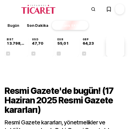
Bugün
Son Dakika
Finans
EKSTRA
BIST
USD
EUR
GBP
13.798,82
47,70
55,01
64,23
PİYASA
VERİLERİ
+0,70%
+0,16%
+0,00%
+0,09%
Gündem
Resmi Gazete'de bugün! (17
Haziran 2025 Resmi Gazete
kararları)
Resmi Gazete kararları, yönetmelikler ve