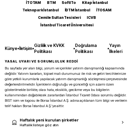
İTOTAM
BTM
SoftITo
Kitap İstanbul
Teknopark İstanbul
İDTM İstanbul
İTOSAM
Cemile Sultan Tesisleri
ICVB
İstanbul Ticaret Üniversitesi
Gizlilik ve KVKK
Doğrulama
Yayın
Künye
•
İletişim
•
•
•
Politikası
Politikası
İlkeleri
YASAL UYARI VE SORUMLULUK REDDİ
Bu sayfada yer alan bilgi, yorum ve içerikler yatırım danışmanlığı kapsamında
değildir. Yatırım kararları, kişisel mali durumunuz ile risk ve getiri tercihlerinize
göre yetkili kurumlarla yapılacak yatırım danışmanlığı sözleşmesi çerçevesinde
değerlendirilmelidir. İçeriklerin doğruluğu ve güncelliği için azami özen
gösterilmekle birlikte, olası hata, eksiklik, gecikme veya bu bilgilerin
kullanımından doğabilecek zararlardan İstanbul Ticaret Odası sorumlu değildir.
BIST isim ve logosu ile Borsa İstanbul A.Ş. adına açıklanan tüm bilgi ve verilerin
telif hakları Borsa İstanbul A.Ş.’ye aittir.
Haftalık yeni kurulan şirketler
Haftalık listeye göz atın