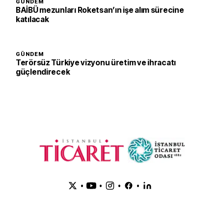
GÜNDEM
BAİBÜ mezunları Roketsan’ın işe alım sürecine
katılacak
GÜNDEM
Terörsüz Türkiye vizyonu üretim ve ihracatı
güçlendirecek
•
•
•
•