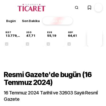
Bugün
Son Dakika
Finans
EKSTRA
BIST
USD
EUR
GBP
13.779,39
47,71
55,19
64,41
PİYASA
VERİLERİ
-0,14%
+0,18%
+0,32%
+0,38%
Gündem
Resmi Gazete'de bugün (16
Temmuz 2024)
16 Temmuz 2024 Tarihli ve 32603 Sayılı Resmî
Gazete