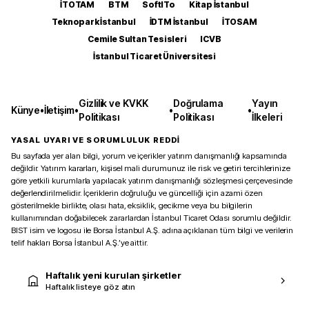
İTOTAM
BTM
SoftITo
Kitap İstanbul
Teknopark İstanbul
İDTM İstanbul
İTOSAM
Cemile Sultan Tesisleri
ICVB
İstanbul Ticaret Üniversitesi
Gizlilik ve KVKK
Doğrulama
Yayın
Künye
•
İletişim
•
•
•
Politikası
Politikası
İlkeleri
YASAL UYARI VE SORUMLULUK REDDİ
Bu sayfada yer alan bilgi, yorum ve içerikler yatırım danışmanlığı kapsamında
değildir. Yatırım kararları, kişisel mali durumunuz ile risk ve getiri tercihlerinize
göre yetkili kurumlarla yapılacak yatırım danışmanlığı sözleşmesi çerçevesinde
değerlendirilmelidir. İçeriklerin doğruluğu ve güncelliği için azami özen
gösterilmekle birlikte, olası hata, eksiklik, gecikme veya bu bilgilerin
kullanımından doğabilecek zararlardan İstanbul Ticaret Odası sorumlu değildir.
BIST isim ve logosu ile Borsa İstanbul A.Ş. adına açıklanan tüm bilgi ve verilerin
telif hakları Borsa İstanbul A.Ş.’ye aittir.
Haftalık yeni kurulan şirketler
Haftalık listeye göz atın