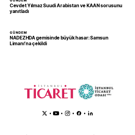
GÜNDEM
Cevdet Yılmaz Suudi Arabistan ve KAAN sorusunu
yanıtladı
GÜNDEM
NADEZHDA gemisinde büyük hasar: Samsun
Limanı’na çekildi
•
•
•
•