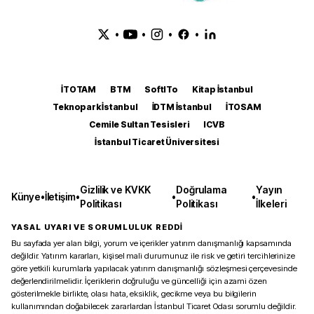
•
•
•
•
İTOTAM
BTM
SoftITo
Kitap İstanbul
Teknopark İstanbul
İDTM İstanbul
İTOSAM
Cemile Sultan Tesisleri
ICVB
İstanbul Ticaret Üniversitesi
Gizlilik ve KVKK
Doğrulama
Yayın
Künye
•
İletişim
•
•
•
Politikası
Politikası
İlkeleri
YASAL UYARI VE SORUMLULUK REDDİ
Bu sayfada yer alan bilgi, yorum ve içerikler yatırım danışmanlığı kapsamında
değildir. Yatırım kararları, kişisel mali durumunuz ile risk ve getiri tercihlerinize
göre yetkili kurumlarla yapılacak yatırım danışmanlığı sözleşmesi çerçevesinde
değerlendirilmelidir. İçeriklerin doğruluğu ve güncelliği için azami özen
gösterilmekle birlikte, olası hata, eksiklik, gecikme veya bu bilgilerin
kullanımından doğabilecek zararlardan İstanbul Ticaret Odası sorumlu değildir.