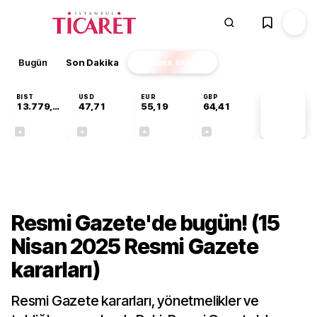
Bugün
Son Dakika
Finans
EKSTRA
BIST
USD
EUR
GBP
13.779,39
47,71
55,19
64,41
PİYASA
VERİLERİ
-0,14%
+0,18%
+0,32%
+0,38%
Gündem
Resmi Gazete'de bugün! (15
Nisan 2025 Resmi Gazete
kararları)
Resmi Gazete kararları, yönetmelikler ve