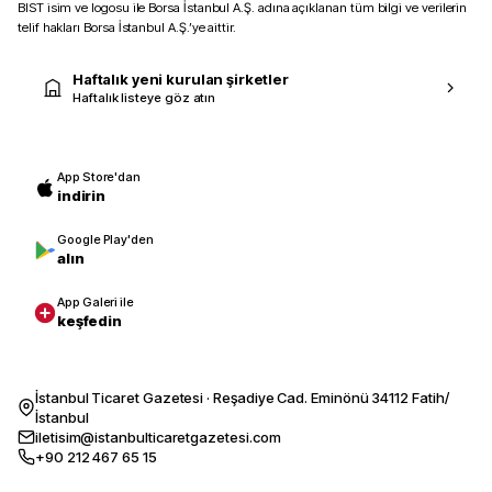
BIST isim ve logosu ile Borsa İstanbul A.Ş. adına açıklanan tüm bilgi ve verilerin
telif hakları Borsa İstanbul A.Ş.’ye aittir.
Haftalık yeni kurulan şirketler
Haftalık listeye göz atın
App Store'dan
indirin
Google Play'den
alın
App Galeri ile
keşfedin
İstanbul Ticaret Gazetesi · Reşadiye Cad. Eminönü 34112 Fatih/
İstanbul
iletisim@istanbulticaretgazetesi.com
+90 212 467 65 15