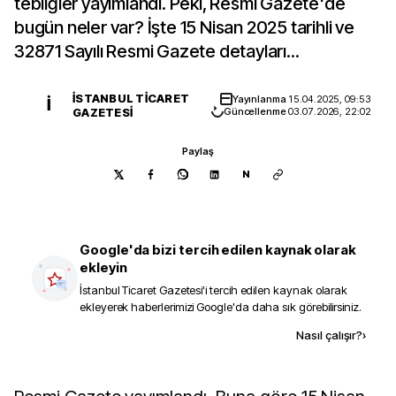
tebliğler yayımlandı. Peki, Resmi Gazete'de
bugün neler var? İşte 15 Nisan 2025 tarihli ve
32871 Sayılı Resmi Gazete detayları...
İSTANBUL TICARET
Yayınlanma
15.04.2025, 09:53
İ
GAZETESI
Güncellenme
03.07.2026, 22:02
Paylaş
N
Google'da bizi tercih edilen kaynak olarak
ekleyin
İstanbul Ticaret Gazetesi
'i tercih edilen kaynak olarak
ekleyerek haberlerimizi Google'da daha sık görebilirsiniz.
Kaynak ekle
Nasıl çalışır?
›