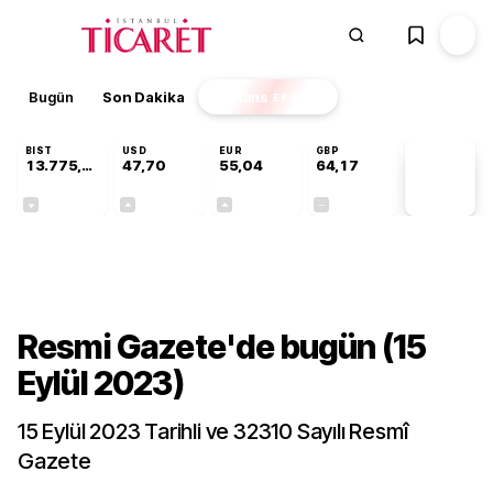
Bugün
Son Dakika
Finans
EKSTRA
BIST
USD
EUR
GBP
13.775,48
47,70
55,04
64,17
PİYASA
VERİLERİ
-0,17%
+0,17%
+0,05%
+0,00%
Gündem
Resmi Gazete'de bugün (15
Eylül 2023)
15 Eylül 2023 Tarihli ve 32310 Sayılı Resmî
Gazete