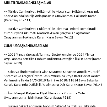
MİLLETLERARASI ANDLAŞMALAR
–– Türkiye Cumhuriyeti Hükümeti ile Macaristan Hükümeti Arasında
Spor Alanında İşbirliği Anlaşmasının Onaylanması Hakkında Karar
(Karar Sayısı: 7611)
–– Türkiye Cumhuriyeti Hükûmeti ile Etiyopya Federal Demokratik
Cumhuriyeti Hükûmeti Arasında Askerî Çerçeve Anlaşmasının
Onaylanması Hakkında Karar (Karar Sayısı: 7612)
CUMHURBAŞKANI KARARLARI
–– 2023 Yılında Yapılacak Tarımsal Desteklemeler ve 2024 Yılında
Uygulanacak Sertifikalı Tohum Kullanım Desteğine İlişkin Karar (Karar
Sayısı: 7613)
–– Sakarya İlinde Yapılacak Olan Savunma Sanayine Yönelik Muhtelif
Sistemler ve Araçlar Üretim Tesisi Yatırımına Proje Bazlı Devlet Yardımı
Verilmesine İlişkin 14/5/2018 Tarihli ve 2018/11814 Sayılı Bakanlar
Kurulu Kararında Değişiklik Yapılmasına Dair Karar (Karar Sayısı: 7614)
–– İran Menşeli Polyester Elyaf İthalatında Korunma Önlemi
Uygulanmasına İlişkin Karar (Karar Sayısı: 7615)
–– Türkiye Şeker Fabrikaları Anonim Şirketi Ana Statüsü Hakkında