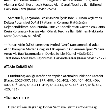
Alanının Koruma Statüsünün Değerlendirilmesi Sonucunda, Bazı
Alanların Kesin Korunacak Hassas Alan Olarak Tescil ve İlan Edilmesi
Hakkında Karar (Karar Sayısı: 7625)
–– Samsun İli, Çarşamba İlçesi Sınırları İçerisinde Bulunan Yeşilırmak
Deltası Potansiyel Doğal Sit Alanının Koruma Statüsünün
Değerlendirilmesi Sonucunda, Sınır ve Koordinatları Gösterilen Alanın
Kesin Korunacak Hassas Alan Olarak Tescil ve İlan Edilmesi Hakkında
Karar (Karar Sayısı: 7626)
–– Yukarı Afrin (Kilis) İçmesuyu Projesi (GAP) Kapsamındaki Yukarı
Afrin Barajının Maden Ocağı ile Etkileşiminin Önlenmesi İşinin Yapımı
Amacıyla Bazı Taşınmazların Devlet Su İşleri Genel Müdürlüğü
Tarafından Acele Kamulaştırılması Hakkında Karar (Karar Sayısı: 7627)
ATAMA KARARLARI
–– Cumhurbaşkanlığı Tarafından Yapılan Atamalar Hakkında Kararlar
(Karar: 2023/397, 398, 399, 400, 401, 402, 403, 404, 405, 406,
407, 408, 409, 410, 411, 412, 413, 414, 415, 416, 417, 418, 419,
420, 421)
YÖNETMELİKLER
–– Diyanet İşleri Başkanlığı Döner Sermaye İşletmesi Yönetmeliği