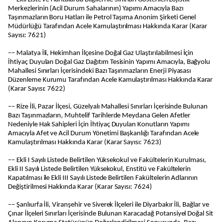
Merkezlerinin (Acil Durum Sahalarının) Yapımı Amacıyla Bazı
Taşınmazların Boru Hatları ile Petrol Taşıma Anonim Şirketi Genel
Müdürlüğü Tarafından Acele Kamulaştırılması Hakkında Karar (Karar
Sayısı: 7621)
–– Malatya İli, Hekimhan İlçesine Doğal Gaz Ulaştırılabilmesi İçin
İhtiyaç Duyulan Doğal Gaz Dağıtım Tesisinin Yapımı Amacıyla, Bağyolu
Mahallesi Sınırları İçerisindeki Bazı Taşınmazların Enerji Piyasası
Düzenleme Kurumu Tarafından Acele Kamulaştırılması Hakkında Karar
(Karar Sayısı: 7622)
–– Rize İli, Pazar İlçesi, Güzelyalı Mahallesi Sınırları İçerisinde Bulunan
Bazı Taşınmazların, Muhtelif Tarihlerde Meydana Gelen Afetler
Nedeniyle Hak Sahipleri İçin İhtiyaç Duyulan Konutların Yapımı
Amacıyla Afet ve Acil Durum Yönetimi Başkanlığı Tarafından Acele
Kamulaştırılması Hakkında Karar (Karar Sayısı: 7623)
–– Ekli I Sayılı Listede Belirtilen Yüksekokul ve Fakültelerin Kurulması,
Ekli II Sayılı Listede Belirtilen Yüksekokul, Enstitü ve Fakültelerin
Kapatılması ile Ekli III Sayılı Listede Belirtilen Fakültelerin Adlarının
Değiştirilmesi Hakkında Karar (Karar Sayısı: 7624)
–– Şanlıurfa İli, Viranşehir ve Siverek İlçeleri ile Diyarbakır İli, Bağlar ve
Çınar İlçeleri Sınırları İçerisinde Bulunan Karacadağ Potansiyel Doğal Sit