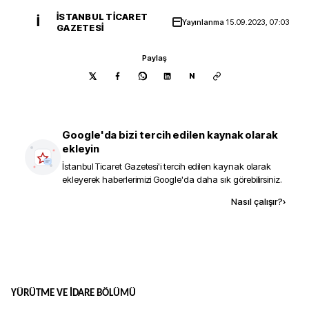
İSTANBUL TICARET
İ
Yayınlanma
15.09.2023, 07:03
GAZETESI
Paylaş
N
Google'da bizi tercih edilen kaynak olarak
ekleyin
İstanbul Ticaret Gazetesi
'i tercih edilen kaynak olarak
ekleyerek haberlerimizi Google'da daha sık görebilirsiniz.
Kaynak ekle
Nasıl çalışır?
›
YÜRÜTME VE İDARE BÖLÜMÜ