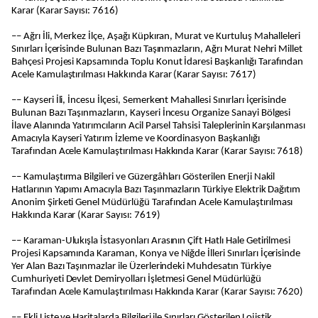
Karar (Karar Sayısı: 7616)
–– Ağrı İli, Merkez İlçe, Aşağı Küpkıran, Murat ve Kurtuluş Mahalleleri
Sınırları İçerisinde Bulunan Bazı Taşınmazların, Ağrı Murat Nehri Millet
Bahçesi Projesi Kapsamında Toplu Konut İdaresi Başkanlığı Tarafından
Acele Kamulaştırılması Hakkında Karar (Karar Sayısı: 7617)
–– Kayseri İli, İncesu İlçesi, Semerkent Mahallesi Sınırları İçerisinde
Bulunan Bazı Taşınmazların, Kayseri İncesu Organize Sanayi Bölgesi
İlave Alanında Yatırımcıların Acil Parsel Tahsisi Taleplerinin Karşılanması
Amacıyla Kayseri Yatırım İzleme ve Koordinasyon Başkanlığı
Tarafından Acele Kamulaştırılması Hakkında Karar (Karar Sayısı: 7618)
–– Kamulaştırma Bilgileri ve Güzergâhları Gösterilen Enerji Nakil
Hatlarının Yapımı Amacıyla Bazı Taşınmazların Türkiye Elektrik Dağıtım
Anonim Şirketi Genel Müdürlüğü Tarafından Acele Kamulaştırılması
Hakkında Karar (Karar Sayısı: 7619)
–– Karaman-Ulukışla İstasyonları Arasının Çift Hatlı Hale Getirilmesi
Projesi Kapsamında Karaman, Konya ve Niğde İlleri Sınırları İçerisinde
Yer Alan Bazı Taşınmazlar ile Üzerlerindeki Muhdesatın Türkiye
Cumhuriyeti Devlet Demiryolları İşletmesi Genel Müdürlüğü
Tarafından Acele Kamulaştırılması Hakkında Karar (Karar Sayısı: 7620)
–– Ekli Liste ve Haritalarda Bilgileri ile Sınırları Gösterilen Lojistik