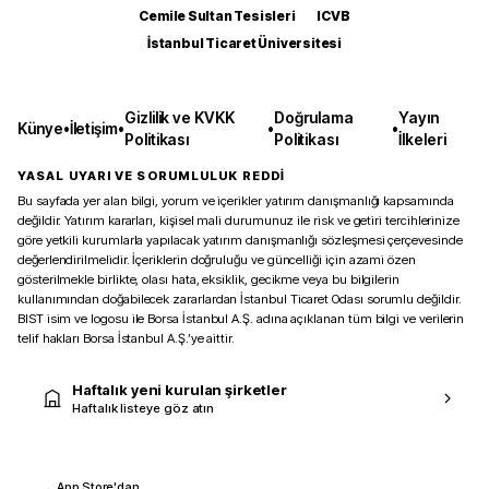
Cemile Sultan Tesisleri
ICVB
İstanbul Ticaret Üniversitesi
Gizlilik ve KVKK
Doğrulama
Yayın
Künye
•
İletişim
•
•
•
Politikası
Politikası
İlkeleri
YASAL UYARI VE SORUMLULUK REDDİ
Bu sayfada yer alan bilgi, yorum ve içerikler yatırım danışmanlığı kapsamında
değildir. Yatırım kararları, kişisel mali durumunuz ile risk ve getiri tercihlerinize
göre yetkili kurumlarla yapılacak yatırım danışmanlığı sözleşmesi çerçevesinde
değerlendirilmelidir. İçeriklerin doğruluğu ve güncelliği için azami özen
gösterilmekle birlikte, olası hata, eksiklik, gecikme veya bu bilgilerin
kullanımından doğabilecek zararlardan İstanbul Ticaret Odası sorumlu değildir.
BIST isim ve logosu ile Borsa İstanbul A.Ş. adına açıklanan tüm bilgi ve verilerin
telif hakları Borsa İstanbul A.Ş.’ye aittir.
Haftalık yeni kurulan şirketler
Haftalık listeye göz atın
App Store'dan