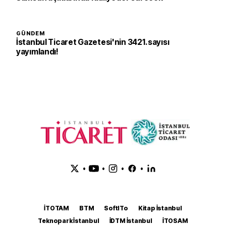
GÜNDEM
İstanbul Ticaret Gazetesi'nin 3421. sayısı
yayımlandı!
•
•
•
•
İTOTAM
BTM
SoftITo
Kitap İstanbul
Teknopark İstanbul
İDTM İstanbul
İTOSAM