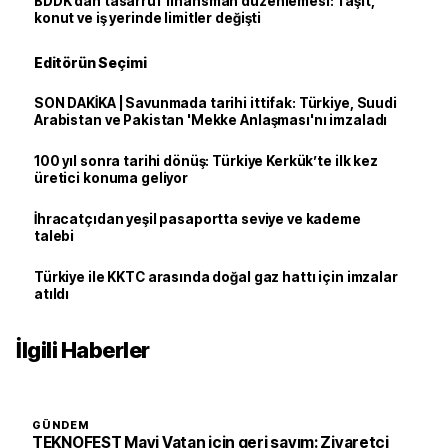
BDDK’dan tasarruf finansman düzenlemesi: Taşıt,
konut ve iş yerinde limitler değişti
Editörün Seçimi
SON DAKİKA | Savunmada tarihi ittifak: Türkiye, Suudi
Arabistan ve Pakistan 'Mekke Anlaşması'nı imzaladı
100 yıl sonra tarihi dönüş: Türkiye Kerkük’te ilk kez
üretici konuma geliyor
İhracatçıdan yeşil pasaportta seviye ve kademe
talebi
Türkiye ile KKTC arasında doğal gaz hattı için imzalar
atıldı
İlgili Haberler
GÜNDEM
TEKNOFEST Mavi Vatan için geri sayım: Ziyaretçi