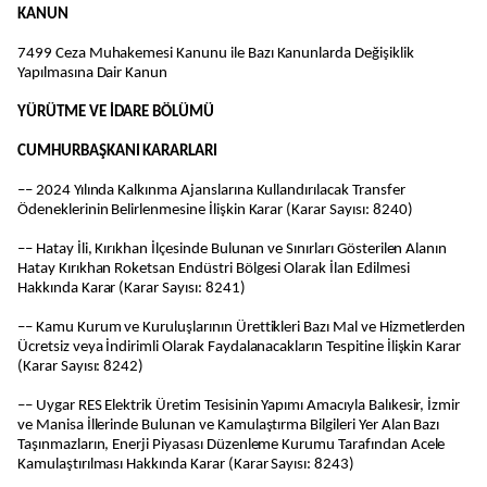
KANUN
7499 Ceza Muhakemesi Kanunu ile Bazı Kanunlarda Değişiklik
Yapılmasına Dair Kanun
YÜRÜTME VE İDARE BÖLÜMÜ
CUMHURBAŞKANI KARARLARI
–– 2024 Yılında Kalkınma Ajanslarına Kullandırılacak Transfer
Ödeneklerinin Belirlenmesine İlişkin Karar (Karar Sayısı: 8240)
–– Hatay İli, Kırıkhan İlçesinde Bulunan ve Sınırları Gösterilen Alanın
Hatay Kırıkhan Roketsan Endüstri Bölgesi Olarak İlan Edilmesi
Hakkında Karar (Karar Sayısı: 8241)
–– Kamu Kurum ve Kuruluşlarının Ürettikleri Bazı Mal ve Hizmetlerden
Ücretsiz veya İndirimli Olarak Faydalanacakların Tespitine İlişkin Karar
(Karar Sayısı: 8242)
–– Uygar RES Elektrik Üretim Tesisinin Yapımı Amacıyla Balıkesir, İzmir
ve Manisa İllerinde Bulunan ve Kamulaştırma Bilgileri Yer Alan Bazı
Taşınmazların, Enerji Piyasası Düzenleme Kurumu Tarafından Acele
Kamulaştırılması Hakkında Karar (Karar Sayısı: 8243)