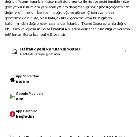
değildir. Yatırım kararları, kişisel mali durumunuz ile risk ve getiri tercihlerinize
göre yetkili kurumlarla yapılacak yatırım danışmanlığı sözleşmesi çerçevesinde
değerlendirilmelidir. İçeriklerin doğruluğu ve güncelliği için azami özen
gösterilmekle birlikte, olası hata, eksiklik, gecikme veya bu bilgilerin
kullanımından doğabilecek zararlardan İstanbul Ticaret Odası sorumlu değildir.
BIST isim ve logosu ile Borsa İstanbul A.Ş. adına açıklanan tüm bilgi ve verilerin
telif hakları Borsa İstanbul A.Ş.’ye aittir.
Haftalık yeni kurulan şirketler
Haftalık listeye göz atın
App Store'dan
indirin
Google Play'den
alın
App Galeri ile
keşfedin