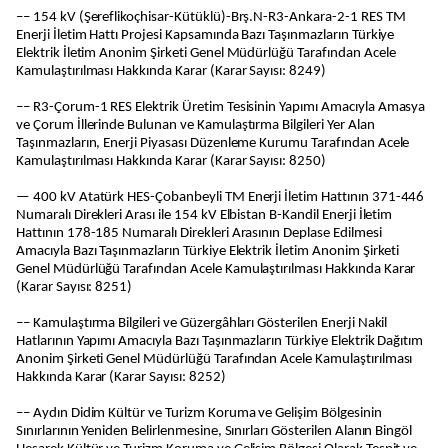
–– 154 kV (Şereflikoçhisar-Kütüklü)-Brş.N-R3-Ankara-2-1 RES TM
Enerji İletim Hattı Projesi Kapsamında Bazı Taşınmazların Türkiye
Elektrik İletim Anonim Şirketi Genel Müdürlüğü Tarafından Acele
Kamulaştırılması Hakkında Karar (Karar Sayısı: 8249)
–– R3-Çorum-1 RES Elektrik Üretim Tesisinin Yapımı Amacıyla Amasya
ve Çorum İllerinde Bulunan ve Kamulaştırma Bilgileri Yer Alan
Taşınmazların, Enerji Piyasası Düzenleme Kurumu Tarafından Acele
Kamulaştırılması Hakkında Karar (Karar Sayısı: 8250)
— 400 kV Atatürk HES-Çobanbeyli TM Enerji İletim Hattının 371-446
Numaralı Direkleri Arası ile 154 kV Elbistan B-Kandil Enerji İletim
Hattının 178-185 Numaralı Direkleri Arasının Deplase Edilmesi
Amacıyla Bazı Taşınmazların Türkiye Elektrik İletim Anonim Şirketi
Genel Müdürlüğü Tarafından Acele Kamulaştırılması Hakkında Karar
(Karar Sayısı: 8251)
–– Kamulaştırma Bilgileri ve Güzergâhları Gösterilen Enerji Nakil
Hatlarının Yapımı Amacıyla Bazı Taşınmazların Türkiye Elektrik Dağıtım
Anonim Şirketi Genel Müdürlüğü Tarafından Acele Kamulaştırılması
Hakkında Karar (Karar Sayısı: 8252)
–– Aydın Didim Kültür ve Turizm Koruma ve Gelişim Bölgesinin
Sınırlarının Yeniden Belirlenmesine, Sınırları Gösterilen Alanın Bingöl