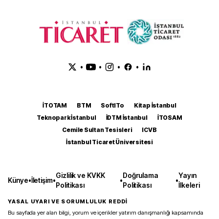
•
•
•
•
İTOTAM
BTM
SoftITo
Kitap İstanbul
Teknopark İstanbul
İDTM İstanbul
İTOSAM
Cemile Sultan Tesisleri
ICVB
İstanbul Ticaret Üniversitesi
Gizlilik ve KVKK
Doğrulama
Yayın
Künye
•
İletişim
•
•
•
Politikası
Politikası
İlkeleri
YASAL UYARI VE SORUMLULUK REDDİ
Bu sayfada yer alan bilgi, yorum ve içerikler yatırım danışmanlığı kapsamında