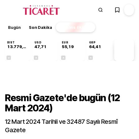
Bugün
Son Dakika
Finans
EKSTRA
BIST
USD
EUR
GBP
13.779,39
47,71
55,19
64,41
PİYASA
VERİLERİ
-0,14%
+0,18%
+0,32%
+0,38%
Gündem
Resmi Gazete'de bugün (12
Mart 2024)
12 Mart 2024 Tarihli ve 32487 Sayılı Resmî
Gazete