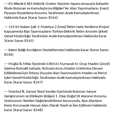
–– R3-Bilecik-6 RES Elektrik Üretim Tesisinin Yapımı Amacıyla Eskişehir
İlinde Bulunan ve Kamulaştırma Bilgileri Yer Alan Taşınmazların, Enerji
Piyasası Düzenleme Kurumu Tarafından Acele Kamulaştırılması
Hakkında Karar (Karar Sayısı: 8244)
–– 154 kV Keban Şalt-2-Malatya-2 Enerji İletim Hattı Yenileme Projesi
Kapsamında Bazı Taşınmazların Türkiye Elektrik İletim Anonim Şirketi
Genel Müdürlüğü Tarafından Acele Kamulaştırılması Hakkında Karar
(Karar Sayısı: 8245)
–– Balon Balığı Avcılığının Desteklenmesi Hakkında Karar (Karar Sayısı:
8246)
–– Muğla İli, Milas İlçesinde S:86541 Numaralı IV. Grup Maden (Linyit)
İşletme Ruhsatlı Sahada, Ruhsata Konu Maden Üretimine Devam
Edilebilmesi İçin İhtiyaç Duyulan Bazı Taşınmazların Maden ve Petrol
İşleri Genel Müdürlüğü Tarafından Acele Kamulaştırılması Hakkında
Karar (Karar Sayısı: 8247)
–– İstanbul İli, Sarıyer İlçesi Sınırları İçerisinde Bulunan Sarıyer
Gerigörünüm ve Etkileşim Bölgesi 1. Etap Doğal Sit Alanının Koruma
Statüsünün Yeniden Değerlendirilmesi Sonucunda, Bazı Alanların
Kesin Korunacak Hassas Alan Olarak Tescil ve İlan Edilmesi Hakkında
Karar (Karar Sayısı: 8248)