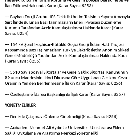
Hesarek Kültür ve Turizm Koruma ve Gelişim Bölgesi Olarak Tespit ve
İlan Edilmesi Hakkında Karar (Karar Sayısı: 8253)
–– Baykan Enerji Grubu HES Elektrik Üretim Tesisinin Yapımı Amacıyla
Siirt İlinde Bulunan Bazı Taşınmazların Enerji Piyasası Düzenleme
Kurumu Tarafından Acele Kamulaştırılması Hakkında Karar (Karar
Sayısı: 8254)
–– 154 kV Şereflikoçhisar-Kütüklü Geçici Enerji İletim Hattı Projesi
Kapsamında Bazı Taşınmazların Türkiye Elektrik İletim Anonim Şirketi
Genel Müdürlüğü Tarafından Acele Kamulaştırılması Hakkında Karar
(Karar Sayısı: 8255)
–– 5510 Sayılı Sosyal Sigortalar ve Genel Sağlık Sigortası Kanununun
89 uncu Maddesinin İkinci Fıkrasına Göre Uygulanan Gecikme Cezası
Oranının Yeniden Belirlenmesine İlişkin Karar (Karar Sayısı: 8256)
–– Özelleştirme İdaresi Başkanlığı ile İlgili Karar (Karar Sayısı: 8257)
YÖNETMELİKLER
–– Denizde Çatışmayı Önleme Yönetmeliği (Karar Sayısı: 8258)
–– Acıbadem Mehmet Ali Aydınlar Üniversitesi Uluslararası Eklem
Sağlığı Uygulama ve Araştırma Merkezi Yönetmeliği