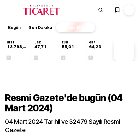
Bugün
Son Dakika
Finans
EKSTRA
BIST
USD
EUR
GBP
13.798,82
47,71
55,01
64,23
PİYASA
VERİLERİ
+0,70%
+0,17%
-0,01%
+0,08%
Gündem
Resmi Gazete'de bugün (04
Mart 2024)
04 Mart 2024 Tarihli ve 32479 Sayılı Resmî
Gazete