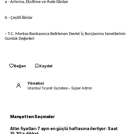
a - Artırma, Eksiltme ve İhale İlânları
b - Çeşitli İlânlar
– T.C. Merkez Bankasınca Belirlenen Devlet İç Borçlanma Senetlerinin
Günlük Değerleri
Beğen
Kaydet
Yönetici
İstanbul Ticaret Gazetesi – Süper Admin
Manşetten Seçmeler
Altın fiyatları 7 ayın en güçlü haftasına ilerliyor: Saat
15.30’a dikkat