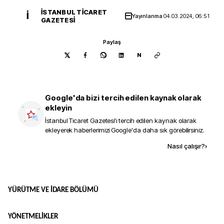
İSTANBUL TICARET
İ
Yayınlanma
04.03.2024, 06:51
GAZETESI
Paylaş
N
Google'da bizi tercih edilen kaynak olarak
ekleyin
İstanbul Ticaret Gazetesi
'i tercih edilen kaynak olarak
ekleyerek haberlerimizi Google'da daha sık görebilirsiniz.
Kaynak ekle
Nasıl çalışır?
›
YÜRÜTME VE İDARE BÖLÜMÜ
YÖNETMELİKLER