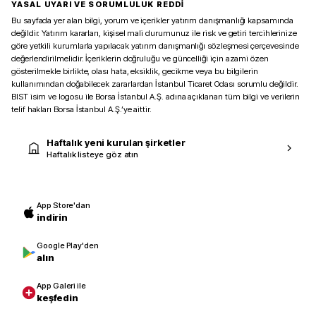
YASAL UYARI VE SORUMLULUK REDDİ
Bu sayfada yer alan bilgi, yorum ve içerikler yatırım danışmanlığı kapsamında
değildir. Yatırım kararları, kişisel mali durumunuz ile risk ve getiri tercihlerinize
göre yetkili kurumlarla yapılacak yatırım danışmanlığı sözleşmesi çerçevesinde
değerlendirilmelidir. İçeriklerin doğruluğu ve güncelliği için azami özen
gösterilmekle birlikte, olası hata, eksiklik, gecikme veya bu bilgilerin
kullanımından doğabilecek zararlardan İstanbul Ticaret Odası sorumlu değildir.
BIST isim ve logosu ile Borsa İstanbul A.Ş. adına açıklanan tüm bilgi ve verilerin
telif hakları Borsa İstanbul A.Ş.’ye aittir.
Haftalık yeni kurulan şirketler
Haftalık listeye göz atın
App Store'dan
indirin
Google Play'den
alın
App Galeri ile
keşfedin