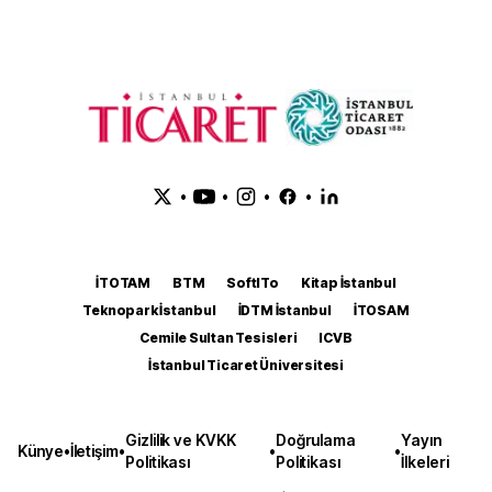
•
•
•
•
İTOTAM
BTM
SoftITo
Kitap İstanbul
Teknopark İstanbul
İDTM İstanbul
İTOSAM
Cemile Sultan Tesisleri
ICVB
İstanbul Ticaret Üniversitesi
Gizlilik ve KVKK
Doğrulama
Yayın
Künye
•
İletişim
•
•
•
Politikası
Politikası
İlkeleri