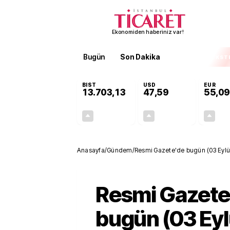
Ekonomiden haberiniz var!
Bugün
Son Dakika
Finans
EKST
BIST
USD
EUR
13.703,13
47,59
55,09
+0,11%
+0,05%
15,20
0,02
Anasayfa
/
Gündem
/
Resmi Gazete'de bugün (03 Eylü
Resmi Gazete
bugün (03 Eyl