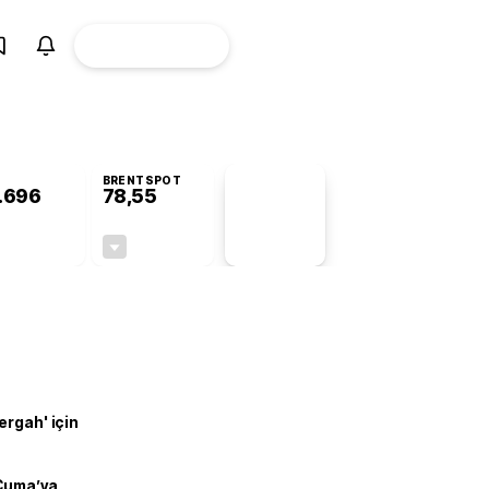
ÜYE
CANLI BORSA
Girişi
BRENTSPOT
.696
78,55
PİYASA
VERİLERİ
+0,83%
-0,46%
+0,00
-0,36
ergah' için
 Cuma’ya