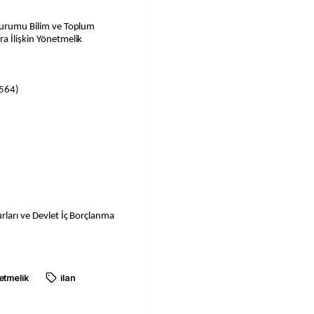
 Kurumu Bilim ve Toplum
a İlişkin Yönetmelik
 564)
rları ve Devlet İç Borçlanma
etmelik
ilan