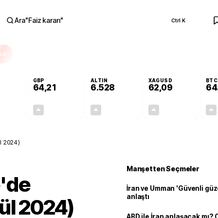
Ara
"
Faiz kararı
"
Ctrl K
RA
GBP
ALTIN
XAGUSD
BTC
64,21
6.528
62,09
64
+0,14%
+0,17%
+0,49%
+0,08%
0,08
0,11
32,00
0,05
l 2024)
Manşetten Seçmeler
'de
İran ve Umman 'Güvenli güz
anlaştı
ül 2024)
ABD ile İran anlaşacak mı?