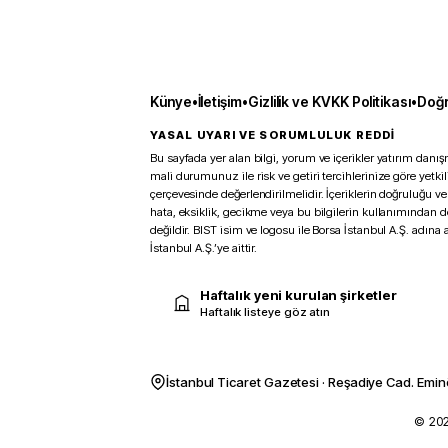
Künye
•
İletişim
•
Gizlilik ve KVKK Politikası
•
Doğr
YASAL UYARI VE SORUMLULUK REDDİ
Bu sayfada yer alan bilgi, yorum ve içerikler yatırım danışm
mali durumunuz ile risk ve getiri tercihlerinize göre yetk
çerçevesinde değerlendirilmelidir. İçeriklerin doğruluğu ve
hata, eksiklik, gecikme veya bu bilgilerin kullanımından 
değildir. BIST isim ve logosu ile Borsa İstanbul A.Ş. adına a
İstanbul A.Ş.’ye aittir.
Haftalık yeni kurulan şirketler
Haftalık listeye göz atın
İstanbul Ticaret Gazetesi · Reşadiye Cad. Emin
© 2026