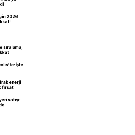
di
için 2026
ikkat!
e sıralama,
ikkat
lis’te: İşte
ı
Irak enerji
 fırsat
eri satışı:
ade