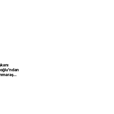
kanı
ıoğlu'ndan
nmaraş
Üretim
Türkiye
inin
f
nden'