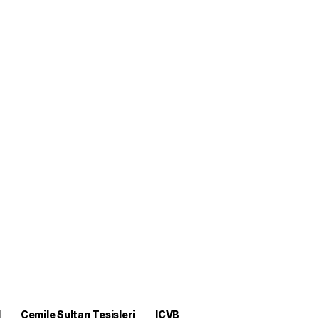
M
Cemile Sultan Tesisleri
ICVB