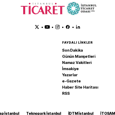
•
•
•
•
FAYDALI LINKLER
Son Dakika
Günün Manşetleri
Namaz Vakitleri
İmsakiye
Yazarlar
e-Gazete
Haber Site Haritası
RSS
ap İstanbul
Teknopark İstanbul
İDTM İstanbul
İTOSA