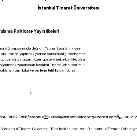
İstanbul Ticaret Üniversitesi
ulama Politikası
•
Yayın İlkeleri
anlığı kapsamında değildir. Yatırım kararları, kişisel
ili kurumlarla yapılacak yatırım danışmanlığı sözleşmesi
 güncelliği için azami özen gösterilmekle birlikte, olası
doğabilecek zararlardan İstanbul Ticaret Odası sorumlu
çıklanan tüm bilgi ve verilerin telif hakları Borsa
önü 34112 Fatih/İstanbul
iletisim@istanbulticaretgazetesi.com
+90 212
 İstanbul Ticaret Gazetesi · Tüm hakları saklıdır · Bir İstanbul Ticaret Odası ya