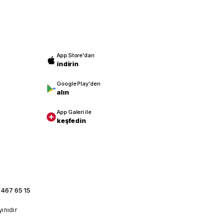
App Store'dan
indirin
Google Play'den
alın
App Galeri ile
keşfedin
 467 65 15
yınıdır