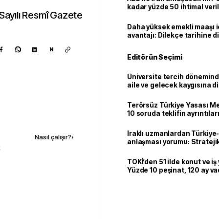
kadar yüzde 50 ihtimal veril
 Sayılı Resmî Gazete
Daha yüksek emekli maaşı 
avantajı: Dilekçe tarihine d
N
Editörün Seçimi
Üniversite tercih dönemind
aile ve gelecek kaygısına d
Terörsüz Türkiye Yasası Mec
10 soruda teklifin ayrıntılar
Kaynak ekle
Iraklı uzmanlardan Türkiye-
Nasıl çalışır?
›
anlaşması yorumu: Stratejik
k
TOKİ’den 51 ilde konut ve iş y
Yüzde 10 peşinat, 120 ay v