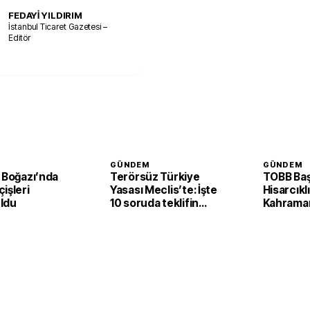
FEDAYİ YILDIRIM
İstanbul Ticaret Gazetesi –
Editör
GÜNDEM
GÜNDEM
 Boğazı’nda
Terörsüz Türkiye
TOBB Baş
işleri
Yasası Meclis’te: İşte
Hisarcıkl
ldu
10 soruda teklifin
Kahrama
ayrıntıları
mesajı: '
gücüyle 
ekonomis
lokomoti
şehirleri