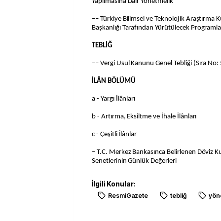
Yapılmasına Dair Yönetmelik
–– Türkiye Bilimsel ve Teknolojik Araştırma
Başkanlığı Tarafından Yürütülecek Programlar
TEBLİĞ
–– Vergi Usul Kanunu Genel Tebliği (Sıra No:
İLÂN BÖLÜMÜ
a - Yargı İlânları
b - Artırma, Eksiltme ve İhale İlânları
c - Çeşitli İlânlar
– T.C. Merkez Bankasınca Belirlenen Döviz Ku
Senetlerinin Günlük Değerleri
İlgili Konular:
ResmiGazete
tebliğ
yön