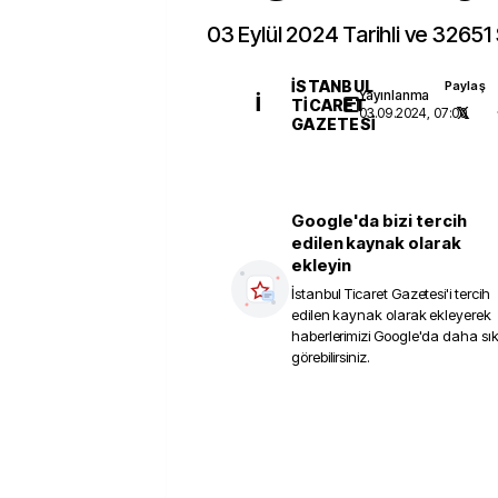
03 Eylül 2024 Tarihli ve 32651
İSTANBUL
Paylaş
Yayınlanma
İ
TICARET
03.09.2024, 07:00
GAZETESI
Google'da bizi tercih
edilen kaynak olarak
ekleyin
İstanbul Ticaret Gazetesi
'i tercih
edilen kaynak olarak ekleyerek
haberlerimizi Google'da daha sı
görebilirsiniz.