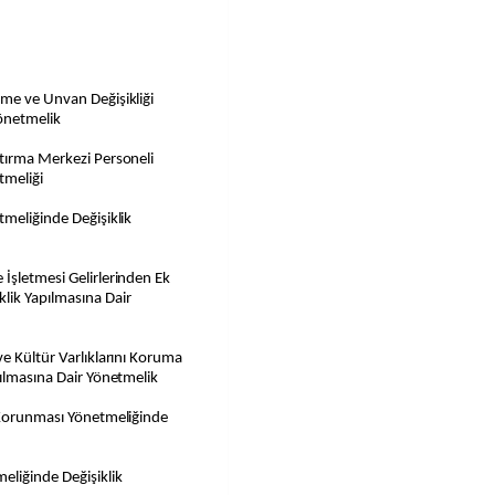
lme ve Unvan Değişikliği
Yönetmelik
ştırma Merkezi Personeli
tmeliği
tmeliğinde Değişiklik
İşletmesi Gelirlerinden Ek
lik Yapılmasına Dair
ve Kültür Varlıklarını Koruma
pılmasına Dair Yönetmelik
e Korunması Yönetmeliğinde
eliğinde Değişiklik