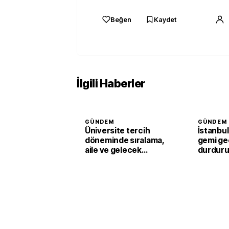
Beğen
Kaydet
İlgili Haberler
GÜNDEM
GÜNDEM
Üniversite tercih
İstanbul
döneminde sıralama,
gemi geç
aile ve gelecek
durduru
kaygısına dikkat