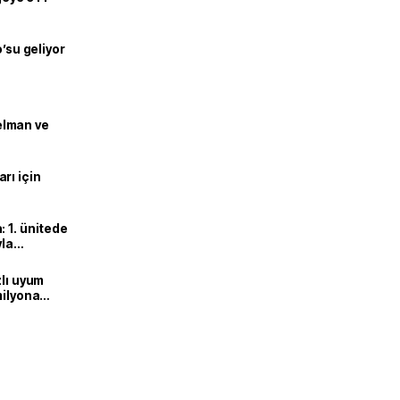
o’su geliyor
lman ve
rı için
 1. ünitede
yla
zlı uyum
milyona