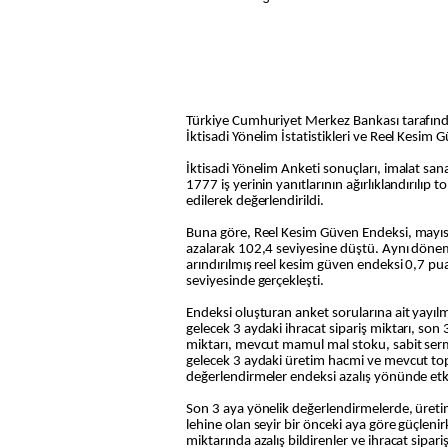
Türkiye Cumhuriyet Merkez Bankası tarafında
İktisadi Yönelim İstatistikleri ve Reel Kesim 
İktisadi Yönelim Anketi sonuçları, imalat san
1777 iş yerinin yanıtlarının ağırlıklandırılıp t
edilerek değerlendirildi.
Buna göre, Reel Kesim Güven Endeksi, mayıs
azalarak 102,4 seviyesine düştü. Aynı dön
arındırılmış reel kesim güven endeksi 0,7 p
seviyesinde gerçekleşti.
Endeksi oluşturan anket sorularına ait yayıl
gelecek 3 aydaki ihracat sipariş miktarı, son
miktarı, mevcut mamul mal stoku, sabit ser
gelecek 3 aydaki üretim hacmi ve mevcut topl
değerlendirmeler endeksi azalış yönünde etki
Son 3 aya yönelik değerlendirmelerde, üretim
lehine olan seyir bir önceki aya göre güçlenirk
miktarında azalış bildirenler ve ihracat sipari