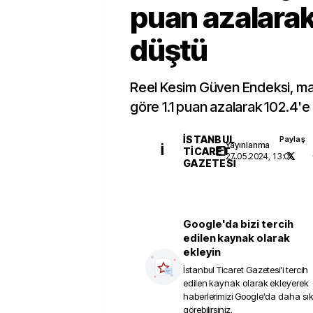
puan azalarak
düştü
Reel Kesim Güven Endeksi, ma
göre 1.1 puan azalarak 102.4'e 
İSTANBUL
Paylaş
Yayınlanma
İ
TICARET
27.05.2024, 13:01
GAZETESI
Google'da bizi tercih
edilen kaynak olarak
ekleyin
İstanbul Ticaret Gazetesi
'i tercih
edilen kaynak olarak ekleyerek
haberlerimizi Google'da daha sı
görebilirsiniz.