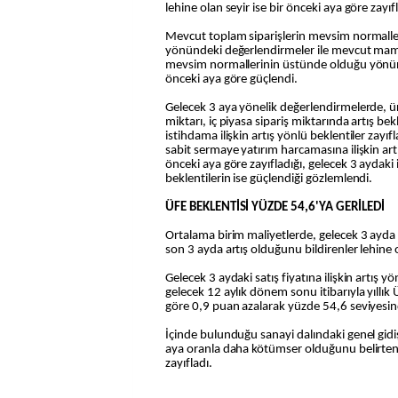
lehine olan seyir ise bir önceki aya göre zayıf
Mevcut toplam siparişlerin mevsim normalle
yönündeki değerlendirmeler ile mevcut mamu
mevsim normallerinin üstünde olduğu yönün
önceki aya göre güçlendi.
Gelecek 3 aya yönelik değerlendirmelerde, ür
miktarı, iç piyasa sipariş miktarında artış bek
istihdama ilişkin artış yönlü beklentiler zayı
sabit sermaye yatırım harcamasına ilişkin artı
önceki aya göre zayıfladığı, gelecek 3 aydaki 
beklentilerin ise güçlendiği gözlemlendi.
ÜFE BEKLENTİSİ YÜZDE 54,6'YA GERİLEDİ
Ortalama birim maliyetlerde, gelecek 3 ayda a
son 3 ayda artış olduğunu bildirenler lehine o
Gelecek 3 aydaki satış fiyatına ilişkin artış y
gelecek 12 aylık dönem sonu itibarıyla yıllık 
göre 0,9 puan azalarak yüzde 54,6 seviyesin
İçinde bulunduğu sanayi dalındaki genel gid
aya oranla daha kötümser olduğunu belirtenl
zayıfladı.