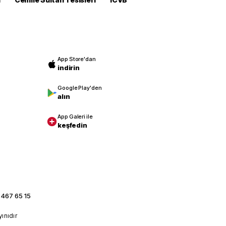
App Store'dan
indirin
Google Play'den
alın
App Galeri ile
keşfedin
 467 65 15
yınıdır