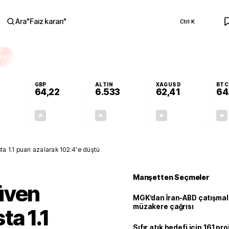
Ara
"
Faiz kararı
"
Ctrl K
RA
GBP
ALTIN
XAGUSD
BTC
64,22
6.533
62,41
64
-0,02%
+0,08%
+0,62%
+1,48%
-0,01
0,05
40,52
0,91
a 1.1 puan azalarak 102.4'e düştü
Manşetten Seçmeler
üven
MGK’dan İran-ABD çatışmala
müzakere çağrısı
ta 1.1
Sıfır atık hedefi için 161 pr