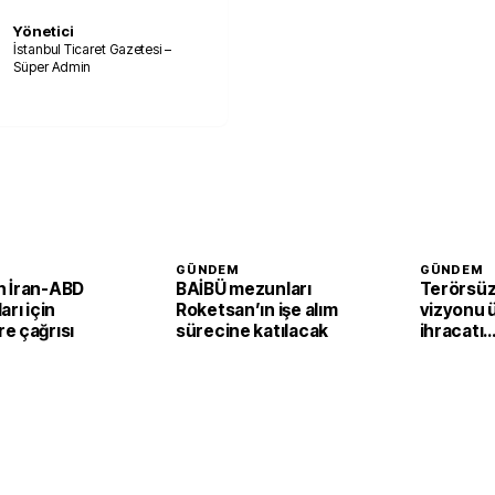
Yönetici
İstanbul Ticaret Gazetesi –
Süper Admin
GÜNDEM
GÜNDEM
 İran-ABD
BAİBÜ mezunları
Terörsüz
arı için
Roketsan’ın işe alım
vizyonu 
e çağrısı
sürecine katılacak
ihracatı
güçlendi