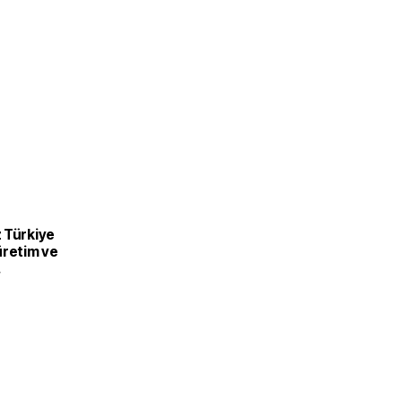
 Türkiye
üretim ve
recek