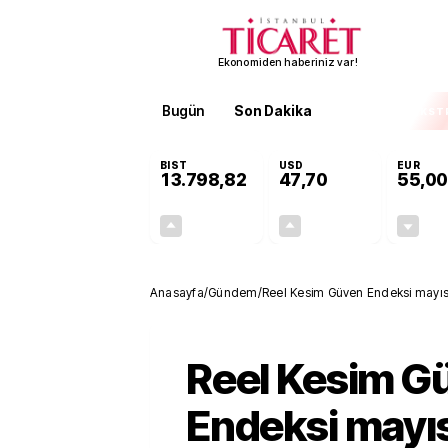
Ekonomiden haberiniz var!
Bugün
Son Dakika
Finans
EKST
BIST
USD
EUR
13.798,82
47,70
55,00
+0,70%
+0,16%
95,68
0,08
Anasayfa
/
Gündem
/
Reel Kesim Güven Endeksi mayıst
Reel Kesim G
Endeksi mayıs