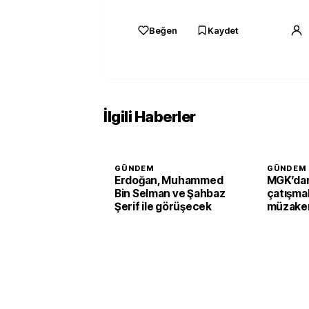
Beğen
Kaydet
İlgili Haberler
GÜNDEM
GÜNDEM
Erdoğan, Muhammed
MGK’dan
Bin Selman ve Şahbaz
çatışmal
Şerif ile görüşecek
müzaker