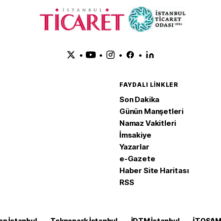
•
•
•
•
FAYDALI LINKLER
Son Dakika
Günün Manşetleri
Namaz Vakitleri
İmsakiye
Yazarlar
e-Gazete
Haber Site Haritası
RSS
ap İstanbul
Teknopark İstanbul
İDTM İstanbul
İTOSA