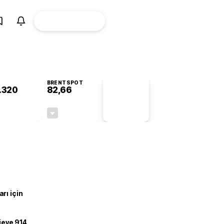
ÜYE
CANLI BORSA
Girişi
BRENTSPOT
.320
82,66
PİYASA
VERİLERİ
-0,42%
-0,14%
+0,00
-0,12
rı için
ojeye 914