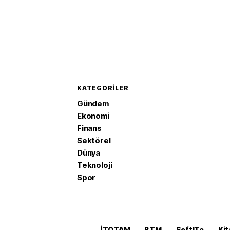
KATEGORILER
Gündem
Ekonomi
Finans
Sektörel
Dünya
Teknoloji
Spor
İTOTAM
BTM
SoftITo
Kit