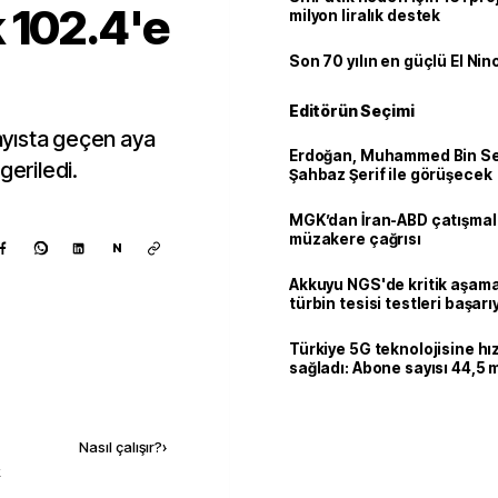
 102.4'e
milyon liralık destek
Son 70 yılın en güçlü El Nin
Editörün Seçimi
yısta geçen aya
Erdoğan, Muhammed Bin Se
geriledi.
Şahbaz Şerif ile görüşecek
MGK’dan İran-ABD çatışmala
müzakere çağrısı
N
Akkuyu NGS'de kritik aşama:
türbin tesisi testleri başarı
tamamlandı
Türkiye 5G teknolojisine hı
sağladı: Abone sayısı 44,5 
ulaştı
Kaynak ekle
Nasıl çalışır?
›
k