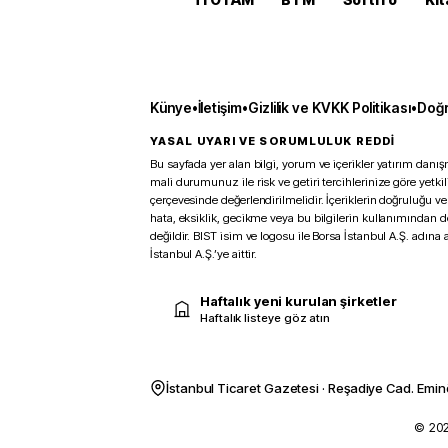
Künye
•
İletişim
•
Gizlilik ve KVKK Politikası
•
Doğr
YASAL UYARI VE SORUMLULUK REDDİ
Bu sayfada yer alan bilgi, yorum ve içerikler yatırım danışm
mali durumunuz ile risk ve getiri tercihlerinize göre yetk
çerçevesinde değerlendirilmelidir. İçeriklerin doğruluğu ve
hata, eksiklik, gecikme veya bu bilgilerin kullanımından 
değildir. BIST isim ve logosu ile Borsa İstanbul A.Ş. adına a
İstanbul A.Ş.’ye aittir.
Haftalık yeni kurulan şirketler
Haftalık listeye göz atın
İstanbul Ticaret Gazetesi · Reşadiye Cad. Emin
© 2026