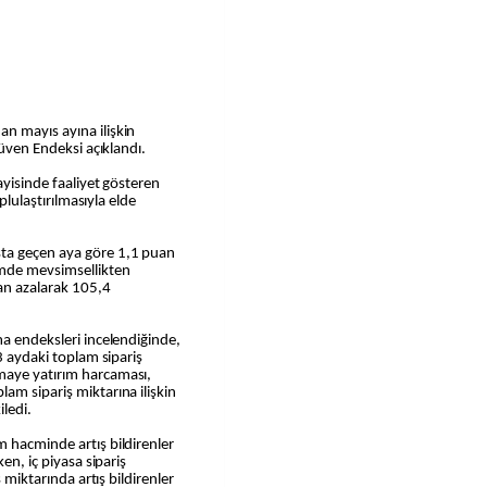
n mayıs ayına ilişkin
Güven Endeksi açıklandı.
ayisinde faaliyet gösteren
oplulaştırılmasıyla elde
ta geçen aya göre 1,1 puan
emde mevsimsellikten
uan azalarak 105,4
ma endeksleri incelendiğinde,
 3 aydaki toplam sipariş
maye yatırım harcaması,
am sipariş miktarına ilişkin
ledi.
 hacminde artış bildirenler
en, iç piyasa sipariş
ş miktarında artış bildirenler