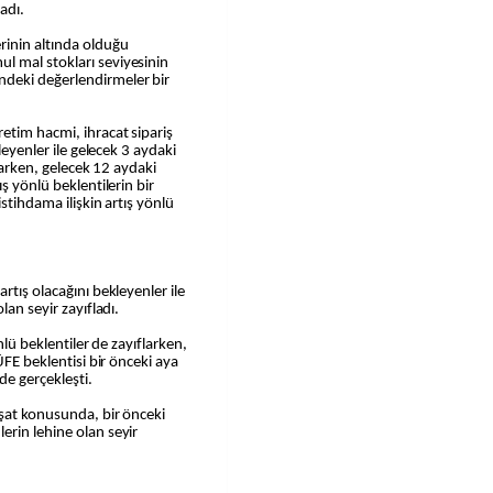
ladı.
rinin altında olduğu
l mal stokları seviyesinin
deki değerlendirmeler bir
etim hacmi, ihracat sipariş
leyenler ile gelecek 3 aydaki
flarken, gelecek 12 aydaki
ş yönlü beklentilerin bir
istihdama ilişkin artış yönlü
rtış olacağını bekleyenler ile
lan seyir zayıfladı.
önlü beklentiler de zayıflarken,
ÜFE beklentisi bir önceki aya
de gerçekleşti.
işat konusunda, bir önceki
erin lehine olan seyir