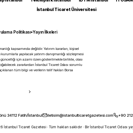
İstanbul Ticaret Üniversitesi
ulama Politikası
•
Yayın İlkeleri
anlığı kapsamında değildir. Yatırım kararları, kişisel
ili kurumlarla yapılacak yatırım danışmanlığı sözleşmesi
 güncelliği için azami özen gösterilmekle birlikte, olası
doğabilecek zararlardan İstanbul Ticaret Odası sorumlu
çıklanan tüm bilgi ve verilerin telif hakları Borsa
önü 34112 Fatih/İstanbul
iletisim@istanbulticaretgazetesi.com
+90 212
 İstanbul Ticaret Gazetesi · Tüm hakları saklıdır · Bir İstanbul Ticaret Odası ya