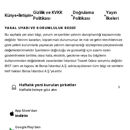
Gizlilik ve KVKK
Doğrulama
Yayın
Künye
•
İletişim
•
•
•
Politikası
Politikası
İlkeleri
YASAL UYARI VE SORUMLULUK REDDİ
Bu sayfada yer alan bilgi, yorum ve içerikler yatırım danışmanlığı kapsamında
değildir. Yatırım kararları, kişisel mali durumunuz ile risk ve getiri tercihlerinize
göre yetkili kurumlarla yapılacak yatırım danışmanlığı sözleşmesi çerçevesinde
değerlendirilmelidir. İçeriklerin doğruluğu ve güncelliği için azami özen
gösterilmekle birlikte, olası hata, eksiklik, gecikme veya bu bilgilerin
kullanımından doğabilecek zararlardan İstanbul Ticaret Odası sorumlu değildir.
BIST isim ve logosu ile Borsa İstanbul A.Ş. adına açıklanan tüm bilgi ve verilerin
telif hakları Borsa İstanbul A.Ş.’ye aittir.
Haftalık yeni kurulan şirketler
Haftalık listeye göz atın
App Store'dan
indirin
Google Play'den