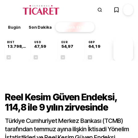
Bugün
Son Dakika
Finans
EKSTRA
BIST
USD
EUR
GBP
13.798,82
47,59
54,97
64,19
PİYASA
VERİLERİ
+0,70%
+0,05%
-0,08%
+0,15%
Sektörel
Reel Kesim Güven Endeksi,
114,8 ile 9 yılın zirvesinde
Türkiye Cumhuriyet Merkez Bankası (TCMB)
tarafından temmuz ayına ilişkin İktisadi Yönelim
İstatistikleri ve Reel Kesim Güven Endeksi