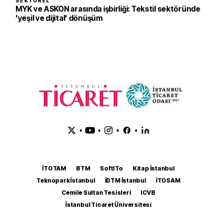
SEKTÖREL
MYK ve ASKON arasında işbirliği: Tekstil sektöründe
'yeşil ve dijital' dönüşüm
•
•
•
•
İTOTAM
BTM
SoftITo
Kitap İstanbul
Teknopark İstanbul
İDTM İstanbul
İTOSAM
Cemile Sultan Tesisleri
ICVB
İstanbul Ticaret Üniversitesi