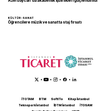
Azerbaycan'da akademik işbirlikleri güçlendirildi
KÜLTÜR-SANAT
Öğrencilere müzik ve sanatta staj fırsatı
•
•
•
•
İTOTAM
BTM
SoftITo
Kitap İstanbul
Teknopark İstanbul
İDTM İstanbul
İTOSAM