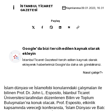
İSTANBUL TICARET
İ
Yayınlanma
09.01.2023, 16:31
GAZETESI
Paylaş
N
Google'da bizi tercih edilen kaynak olarak
ekleyin
İstanbul Ticaret Gazetesi
'i tercih edilen kaynak olarak
ekleyerek haberlerimizi Google'da daha sık görebilirsiniz.
Kaynak ekle
Nasıl çalışır?
›
İslam dünyası ve İslamofobi konularındaki çalışmaları ile
bilinen Prof. Dr. John L. Esposito, İstanbul Ticaret
Üniversitesi tarafından düzenlenen Bilim ve Toplum
Buluşmaları’na konuk olacak. Prof. Esposito, etkinlik
kapsamında vereceği konferansta, ‘İslam Dünyası ve Batı: