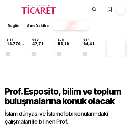
Bugün
Son Dakika
Finans
EKSTRA
BIST
USD
EUR
GBP
13.779,39
47,71
55,19
64,41
PİYASA
VERİLERİ
-0,14%
+0,18%
+0,32%
+0,38%
Kültür-Sanat
Prof. Esposito, bilim ve toplum
buluşmalarına konuk olacak
İslam dünyası ve İslamofobi konularındaki
çalışmaları ile bilinen Prof.