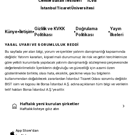
Cemile Sultan Tesisleri
ICVB
İstanbul Ticaret Üniversitesi
Gizlilik ve KVKK
Doğrulama
Yayın
Künye
•
İletişim
•
•
•
Politikası
Politikası
İlkeleri
YASAL UYARI VE SORUMLULUK REDDİ
Bu sayfada yer alan bilgi, yorum ve içerikler yatırım danışmanlığı kapsamında
değildir. Yatırım kararları, kişisel mali durumunuz ile risk ve getiri tercihlerinize
göre yetkili kurumlarla yapılacak yatırım danışmanlığı sözleşmesi çerçevesinde
değerlendirilmelidir. İçeriklerin doğruluğu ve güncelliği için azami özen
gösterilmekle birlikte, olası hata, eksiklik, gecikme veya bu bilgilerin
kullanımından doğabilecek zararlardan İstanbul Ticaret Odası sorumlu değildir.
BIST isim ve logosu ile Borsa İstanbul A.Ş. adına açıklanan tüm bilgi ve verilerin
telif hakları Borsa İstanbul A.Ş.’ye aittir.
Haftalık yeni kurulan şirketler
Haftalık listeye göz atın
App Store'dan