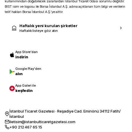
kullanımından doğabilecek zararlardan İstanbul Ticaret Odası sorumlu değildir.
BIST isim ve logosu ile Borsa İstanbul A.Ş. adına açıklanan tüm bilgi ve verilerin
telif hakları Borsa İstanbul A.Ş.’ye aittir.
Haftalık yeni kurulan şirketler
Haftalık listeye göz atın
App Store'dan
indirin
Google Play'den
alın
App Galeri ile
keşfedin
İstanbul Ticaret Gazetesi · Reşadiye Cad. Eminönü 34112 Fatih/
İstanbul
iletisim@istanbulticaretgazetesi.com
+90 212 467 65 15