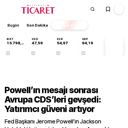
Bugün
Son Dakika
Finans
EKSTRA
BIST
USD
EUR
GBP
13.798,82
47,59
54,97
64,19
PİYASA
VERİLERİ
+0,70%
+0,05%
-0,07%
+0,14%
Finans
Powell’ın mesajı sonrası
Avrupa CDS’leri gevşedi:
Yatırımcı güveni artıyor
Fed Başkanı Jerome Powell’ın Jackson