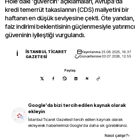
Hole’daki 'güvercin' açıklamaları, Avrupa’da
kredi temerrüt takaslarının (CDS) maliyetini bir
haftanın en düşük seviyesine çekti. Öte yandan,
faiz indirimi beklentisinin güçlenmesiyle yatırımcı
güveninin iyileştiği vurgulandı.
İSTANBUL TICARET
Yayınlanma
25.08.2025, 16:37
İ
GAZETESI
Güncellenme
03.07.2026, 12:55
Paylaş
N
Google'da bizi tercih edilen kaynak olarak
ekleyin
İstanbul Ticaret Gazetesi
'i tercih edilen kaynak olarak
ekleyerek haberlerimizi Google'da daha sık görebilirsiniz.
Kaynak ekle
Nasıl çalışır?
›