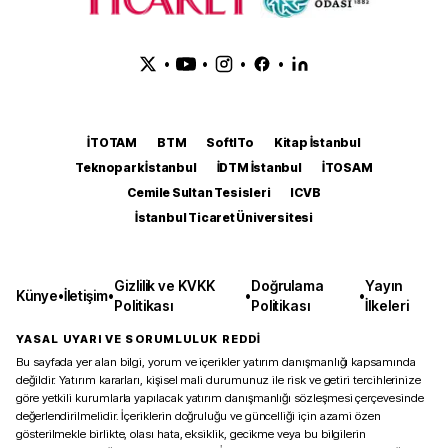
•
•
•
•
İTOTAM
BTM
SoftITo
Kitap İstanbul
Teknopark İstanbul
İDTM İstanbul
İTOSAM
Cemile Sultan Tesisleri
ICVB
İstanbul Ticaret Üniversitesi
Gizlilik ve KVKK
Doğrulama
Yayın
Künye
•
İletişim
•
•
•
Politikası
Politikası
İlkeleri
YASAL UYARI VE SORUMLULUK REDDİ
Bu sayfada yer alan bilgi, yorum ve içerikler yatırım danışmanlığı kapsamında
değildir. Yatırım kararları, kişisel mali durumunuz ile risk ve getiri tercihlerinize
göre yetkili kurumlarla yapılacak yatırım danışmanlığı sözleşmesi çerçevesinde
değerlendirilmelidir. İçeriklerin doğruluğu ve güncelliği için azami özen
gösterilmekle birlikte, olası hata, eksiklik, gecikme veya bu bilgilerin