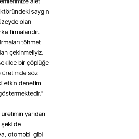
lemlerimize alet
ktöründeki saygın
düzeyde olan
ka firmalarıdır.
irmaları töhmet
dan çekinmeliyiz.
 şekilde bir çöplüğe
e üretimde söz
 ki etkin denetim
 göstermektedir."
n üretimin yarıdan
 şekilde
a, otomobil gibi