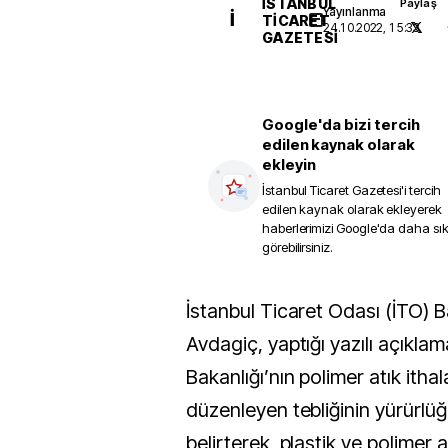
İSTANBUL
Paylaş
Yayınlanma
İ
TICARET
24.10.2022, 15:33
GAZETESI
Google'da bizi tercih
edilen kaynak olarak
ekleyin
İstanbul Ticaret Gazetesi
'i tercih
edilen kaynak olarak ekleyerek
haberlerimizi Google'da daha sı
görebilirsiniz.
İstanbul Ticaret Odası (İTO) Başkanı Şekib
Avdagiç, yaptığı yazılı açıkla
Bakanlığı’nın polimer atık ithal
düzenleyen tebliğinin yürürlüğe
belirterek, plastik ve polimer at