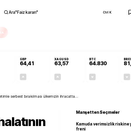
Ara
"
Faiz kararı
"
Ctrl K
RA
Resmi Gazete'de!
Öğrenci affı ve ek sınav hakkı Resmi Gazete'de!
GBP
XAGUSD
BTC
BRE
64,41
63,57
64.830
81
+0,32%
+0,38%
+3,37%
-0,26%
0,18
0,24
2,07
+0,00
netimle serbest bırakılması ülkemizin ihracatta
Manşetten Seçmeler
halatının
Kamuda verimsizlik riskine
freni