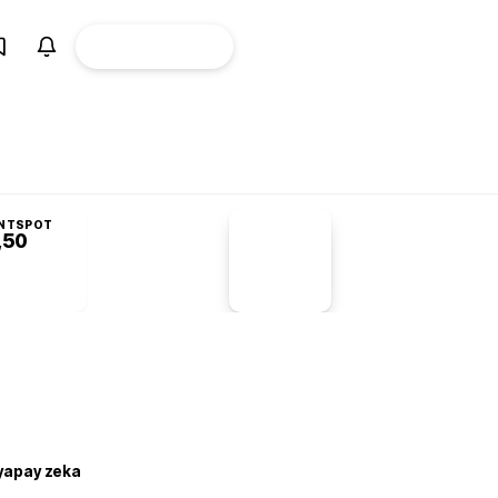
ÜYE
CANLI BORSA
Girişi
NTSPOT
,50
PİYASA
VERİLERİ
-1,55%
-1,28
 yapay zeka