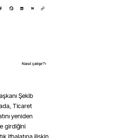
N
Kaynak ekle
Nasıl çalışır?
›
k
mada, Ticaret
atını yeniden
 girdiğini
ık ithalatına ilişkin