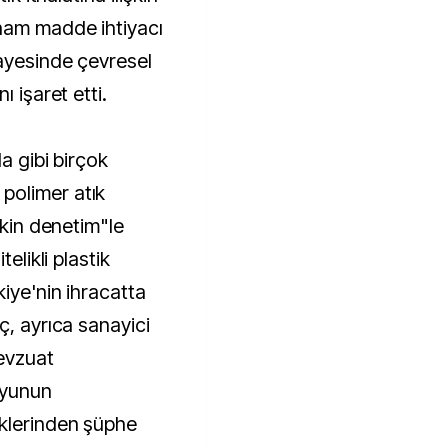
 ham madde ihtiyacı
sayesinde çevresel
ı işaret etti.
a gibi birçok
polimer atık
tkin denetim"le
elikli plastik
iye'nin ihracatta
ç, ayrıca sanayici
mevzuat
oyunun
eklerinden şüphe