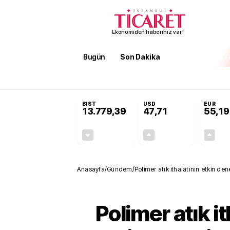
Ekonomiden haberiniz var!
Bugün
Son Dakika
Finans
EKST
SON DAKİKA
Öğrenci affı ve ek sınav hakkı 
BIST
USD
EUR
13.779,39
47,71
55,19
-0,14%
+0,18%
-19,42
0,09
Anasayfa
/
Gündem
/
Polimer atık ithalatının etkin de
önünü açmıştır
Polimer atık it