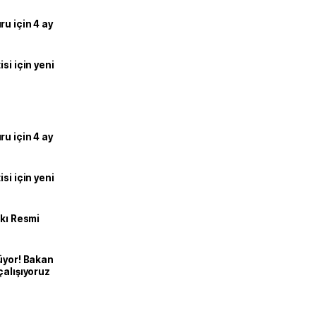
u için 4 ay
si için yeni
u için 4 ay
si için yeni
kkı Resmi
üyor! Bakan
çalışıyoruz