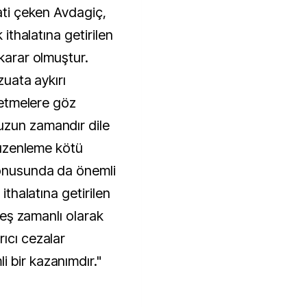
kati çeken Avdagiç,
 ithalatına getirilen
 karar olmuştur.
zuata aykırı
şletmelere göz
uzun zamandır dile
 düzenleme kötü
konusunda da önemli
 ithalatına getirilen
e eş zamanlı olarak
ıcı cezalar
 bir kazanımdır."