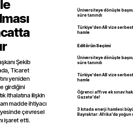
le
Üniversiteye dönüşte başvur
ılması
süre tanındı
acatta
Türkiye'den AB vize serbesti
hamle
ır
Editörün Seçimi
Üniversiteye dönüşte başvur
aşkanı Şekib
süre tanındı
ada, Ticaret
Türkiye'den AB vize serbesti
atını yeniden
hamle
 girdiğini
Öğrenci affı ve ek sınav ha
k ithalatına ilişkin
Gazete'de!
ham madde ihtiyacı
3 kıtada enerji hamlesi büy
sayesinde çevresel
Bayraktar: Afrika'da yoğun 
 işaret etti.