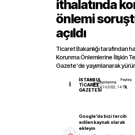
ithalatında k
önlemi soruş
açıldı
Ticaret Bakanlığı tarafından ha
Korunma Önlemlerine İlişkin Te
Gazete'de yayımlanarak yürürl
İSTANBUL
Paylaş
Yayınlanma
İ
TICARET
24.10.2022, 14:14
GAZETESI
Google'da bizi tercih
edilen kaynak olarak
ekleyin