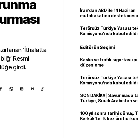
orunma
İran’dan ABD ile 14 Haziran
turması
mutabakatına destek mesa
Terörsüz Türkiye Yasası tek
Komisyonu’nda kabul edildi
Editörün Seçimi
zırlanan ‘İthalatta
bliğ’ Resmi
Kasko ve trafik sigortası içi
düzenleme
üğe girdi.
Terörsüz Türkiye Yasası tek
Komisyonu’nda kabul edildi
N
SON DAKİKA | Savunmada tari
Türkiye, Suudi Arabistan v
'Mekke Anlaşması'nı imzala
100 yıl sonra tarihi dönüş: 
Kerkük’te ilk kez üretici k
Kaynak ekle