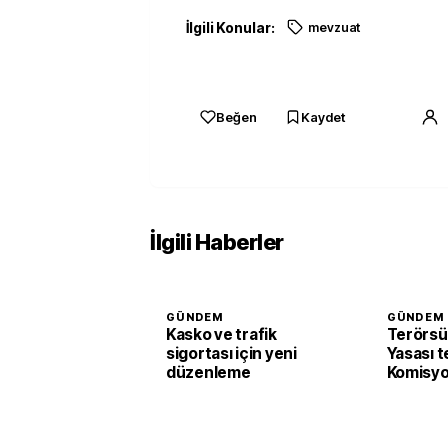
İlgili Konular:
mevzuat
Beğen
Kaydet
İlgili Haberler
GÜNDEM
GÜNDEM
Kasko ve trafik
Terörsü
sigortası için yeni
Yasası t
düzenleme
Komisyo
edildi