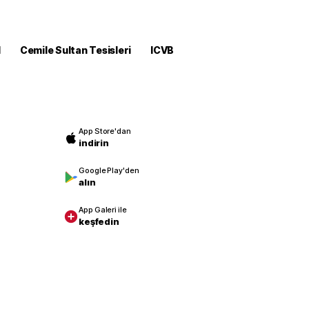
M
Cemile Sultan Tesisleri
ICVB
App Store'dan
indirin
Google Play'den
alın
App Galeri ile
keşfedin