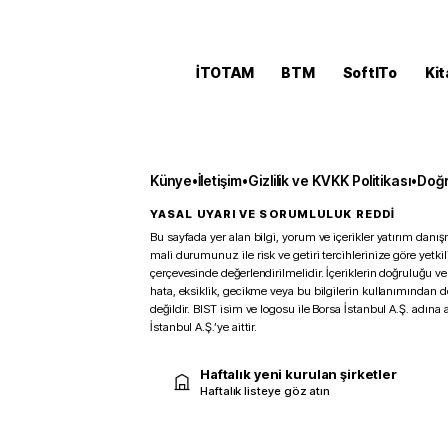
İTOTAM
BTM
SoftITo
Kit
Künye
•
İletişim
•
Gizlilik ve KVKK Politikası
•
Doğr
YASAL UYARI VE SORUMLULUK REDDİ
Bu sayfada yer alan bilgi, yorum ve içerikler yatırım danışm
mali durumunuz ile risk ve getiri tercihlerinize göre yetk
çerçevesinde değerlendirilmelidir. İçeriklerin doğruluğu ve
hata, eksiklik, gecikme veya bu bilgilerin kullanımından 
değildir. BIST isim ve logosu ile Borsa İstanbul A.Ş. adına a
İstanbul A.Ş.’ye aittir.
Haftalık yeni kurulan şirketler
Haftalık listeye göz atın