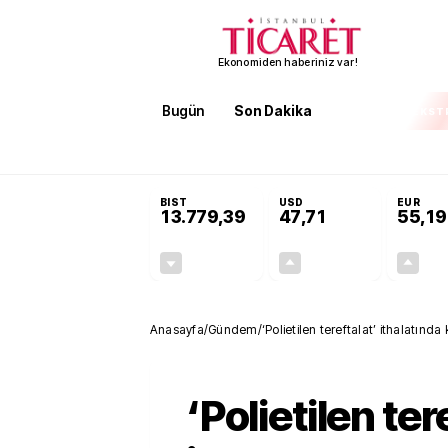
Ekonomiden haberiniz var!
Bugün
Son Dakika
Finans
EKST
SON DAKİKA
Terörsüz Türkiye Yasası teklifi 
BIST
USD
EUR
13.779,39
47,71
55,19
-0,14%
+0,18%
-19,42
0,09
Anasayfa
/
Gündem
/
‘Polietilen tereftalat’ ithalatın
‘Polietilen ter