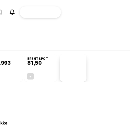
ÜYE
CANLI BORSA
Girişi
omisyonu’nda kabul edildi
BRENTSPOT
.993
81,50
PİYASA
VERİLERİ
+0,63%
-1,55%
+0,00
-1,28
ekke