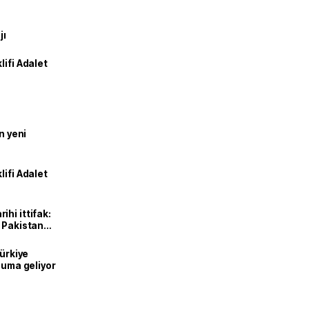
jı
lifi Adalet
n yeni
lifi Adalet
hi ittifak:
e Pakistan
dı
Türkiye
onuma geliyor