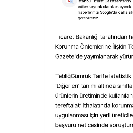
İstanbul Ticaret Gazetesi
'i tercih
edilen kaynak olarak ekleyerek
haberlerimizi Google'da daha sı
görebilirsiniz.
Ticaret Bakanlığı tarafından hazırlanan ‘İthalatta
Korunma Önlemlerine İlişkin T
Gazete'de yayımlanarak yürürl
TebliğGümrük Tarife İstatisti
‘Diğerleri’ tanımı altında sınıfl
ürünlerin üretiminde kullanılan 
tereftalat’ ithalatında korunm
uygulanması için yerli üreticil
başvuru neticesinde soruştur