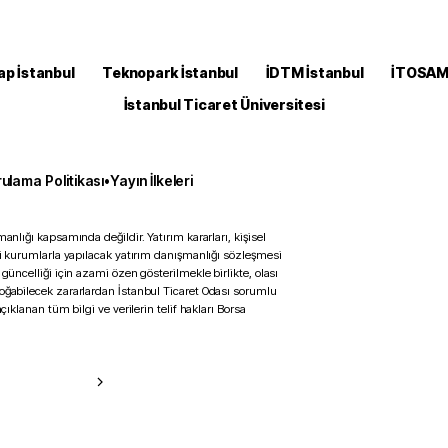
ap İstanbul
Teknopark İstanbul
İDTM İstanbul
İTOSA
İstanbul Ticaret Üniversitesi
ulama Politikası
•
Yayın İlkeleri
anlığı kapsamında değildir. Yatırım kararları, kişisel
ili kurumlarla yapılacak yatırım danışmanlığı sözleşmesi
 güncelliği için azami özen gösterilmekle birlikte, olası
doğabilecek zararlardan İstanbul Ticaret Odası sorumlu
çıklanan tüm bilgi ve verilerin telif hakları Borsa