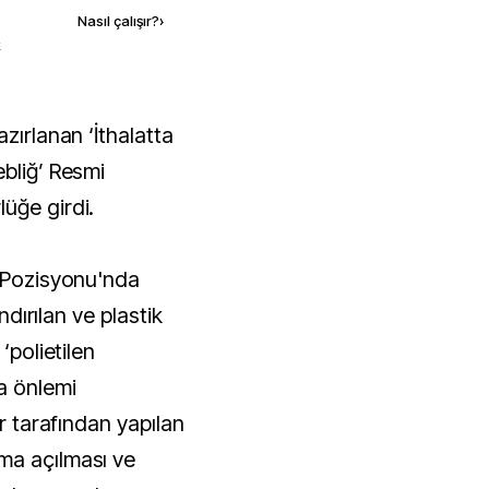
Nasıl çalışır?
›
k
ebliğ’ Resmi
üğe girdi.
k Pozisyonu'nda
andırılan ve plastik
‘polietilen
a önlemi
er tarafından yapılan
ma açılması ve