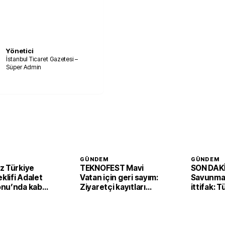
Yönetici
İstanbul Ticaret Gazetesi –
Süper Admin
GÜNDEM
GÜNDEM
z Türkiye
TEKNOFEST Mavi
SON DAKİ
eklifi Adalet
Vatan için geri sayım:
Savunmad
nu’nda kabul
Ziyaretçi kayıtları
ittifak: 
başladı
Arabista
'Mekke A
imzaladı