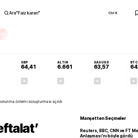
Ara
"
Faiz kararı
"
Ctrl K
RA
Adalet Komisyonu’nda kabul edildi
Terörsüz Türkiye Yasası teklifi Adalet K
GBP
ALTIN
XAGUSD
BTC
64,41
6.661
63,57
64
+0,32%
+0,38%
+2,59%
+3,37%
0,18
0,24
167,96
2,07
da korunma önlemi soruşturması açıldı
Manşetten Seçmeler
eftalat’
Reuters, BBC, CNN ve FT M
Anlaşması'nı böyle gördü