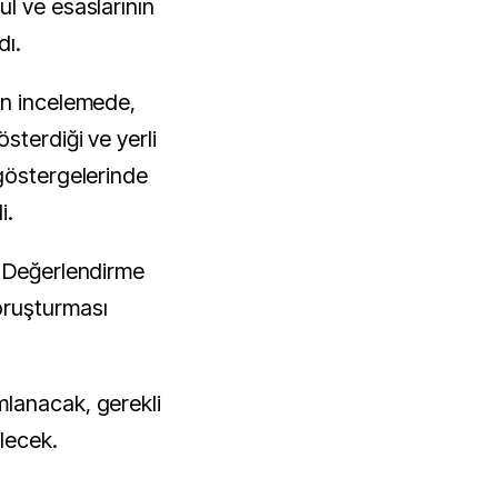
l ve esaslarının
dı.
ön incelemede,
sterdiği ve yerli
göstergelerinde
i.
i Değerlendirme
oruşturması
lanacak, gerekli
ilecek.