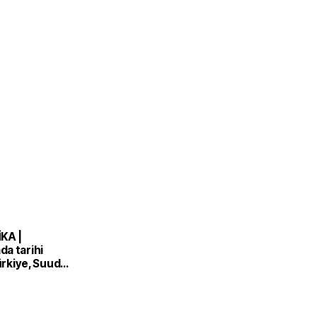
KA |
a tarihi
Türkiye, Suudi
n ve Pakistan
nlaşması'nı