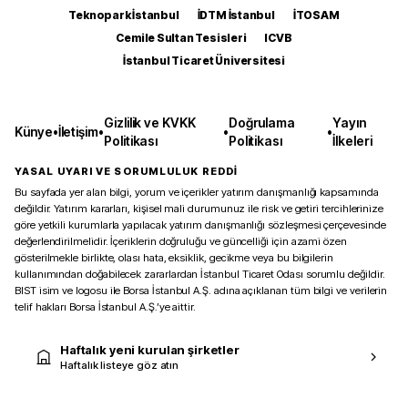
Teknopark İstanbul
İDTM İstanbul
İTOSAM
Cemile Sultan Tesisleri
ICVB
İstanbul Ticaret Üniversitesi
Gizlilik ve KVKK
Doğrulama
Yayın
Künye
•
İletişim
•
•
•
Politikası
Politikası
İlkeleri
YASAL UYARI VE SORUMLULUK REDDİ
Bu sayfada yer alan bilgi, yorum ve içerikler yatırım danışmanlığı kapsamında
değildir. Yatırım kararları, kişisel mali durumunuz ile risk ve getiri tercihlerinize
göre yetkili kurumlarla yapılacak yatırım danışmanlığı sözleşmesi çerçevesinde
değerlendirilmelidir. İçeriklerin doğruluğu ve güncelliği için azami özen
gösterilmekle birlikte, olası hata, eksiklik, gecikme veya bu bilgilerin
kullanımından doğabilecek zararlardan İstanbul Ticaret Odası sorumlu değildir.
BIST isim ve logosu ile Borsa İstanbul A.Ş. adına açıklanan tüm bilgi ve verilerin
telif hakları Borsa İstanbul A.Ş.’ye aittir.
Haftalık yeni kurulan şirketler
Haftalık listeye göz atın