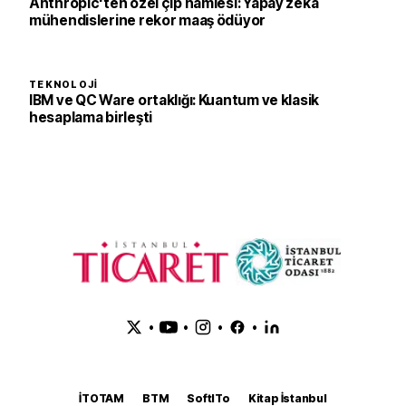
Anthropic'ten özel çip hamlesi: Yapay zeka
mühendislerine rekor maaş ödüyor
TEKNOLOJI
IBM ve QC Ware ortaklığı: Kuantum ve klasik
hesaplama birleşti
•
•
•
•
İTOTAM
BTM
SoftITo
Kitap İstanbul