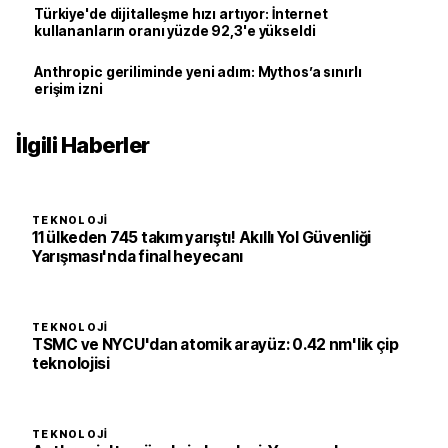
Türkiye'de dijitalleşme hızı artıyor: İnternet
kullananların oranı yüzde 92,3'e yükseldi
Anthropic geriliminde yeni adım: Mythos’a sınırlı
erişim izni
İlgili Haberler
TEKNOLOJI
11 ülkeden 745 takım yarıştı! Akıllı Yol Güvenliği
Yarışması'nda final heyecanı
TEKNOLOJI
TSMC ve NYCU'dan atomik arayüz: 0.42 nm'lik çip
teknolojisi
TEKNOLOJI