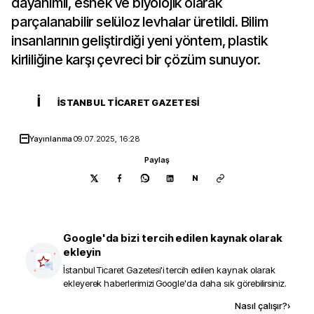
dayanımlı, esnek ve biyolojik olarak
parçalanabilir selüloz levhalar üretildi. Bilim
insanlarının geliştirdiği yeni yöntem, plastik
kirliliğine karşı çevreci bir çözüm sunuyor.
İ
İSTANBUL TICARET GAZETESI
Yayınlanma
09.07.2025, 16:28
Paylaş
N
Google'da bizi tercih edilen kaynak olarak
ekleyin
İstanbul Ticaret Gazetesi
'i tercih edilen kaynak olarak
ekleyerek haberlerimizi Google'da daha sık görebilirsiniz.
Kaynak ekle
Nasıl çalışır?
›