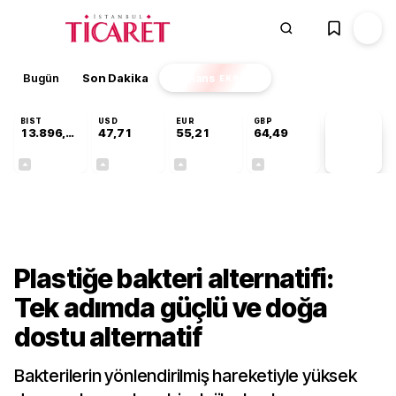
Bugün
Son Dakika
Finans
EKSTRA
BIST
USD
EUR
GBP
13.896,36
47,71
55,21
64,49
PİYASA
VERİLERİ
+0,85%
+0,01%
+0,03%
+0,11%
Teknoloji
Plastiğe bakteri alternatifi:
Tek adımda güçlü ve doğa
dostu alternatif
Bakterilerin yönlendirilmiş hareketiyle yüksek