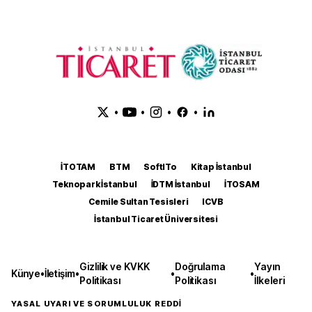
•
•
•
•
İTOTAM
BTM
SoftITo
Kitap İstanbul
Teknopark İstanbul
İDTM İstanbul
İTOSAM
Cemile Sultan Tesisleri
ICVB
İstanbul Ticaret Üniversitesi
Gizlilik ve KVKK
Doğrulama
Yayın
Künye
•
İletişim
•
•
•
Politikası
Politikası
İlkeleri
YASAL UYARI VE SORUMLULUK REDDİ