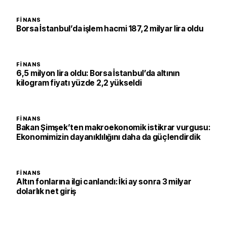
FINANS
Borsa İstanbul’da işlem hacmi 187,2 milyar lira oldu
FINANS
6,5 milyon lira oldu: Borsa İstanbul’da altının
kilogram fiyatı yüzde 2,2 yükseldi
FINANS
Bakan Şimşek’ten makroekonomik istikrar vurgusu:
Ekonomimizin dayanıklılığını daha da güçlendirdik
FINANS
Altın fonlarına ilgi canlandı: İki ay sonra 3 milyar
dolarlık net giriş