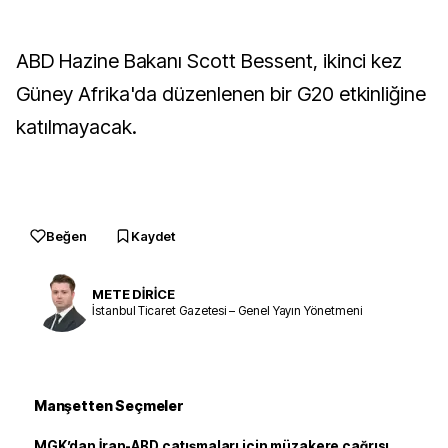
ABD Hazine Bakanı Scott Bessent, ikinci kez
Güney Afrika'da düzenlenen bir G20 etkinliğine
katılmayacak.
Beğen
Kaydet
METE DİRİCE
İstanbul Ticaret Gazetesi – Genel Yayın Yönetmeni
Manşetten Seçmeler
MGK’dan İran-ABD çatışmaları için müzakere çağrısı