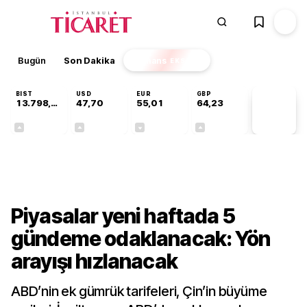
Bugün
Son Dakika
Finans
EKSTRA
BIST
USD
EUR
GBP
13.798,82
47,70
55,01
64,23
PİYASA
VERİLERİ
+0,70%
+0,17%
-0,01%
+0,09%
Finans
Piyasalar yeni haftada 5
gündeme odaklanacak: Yön
arayışı hızlanacak
ABD’nin ek gümrük tarifeleri, Çin’in büyüme