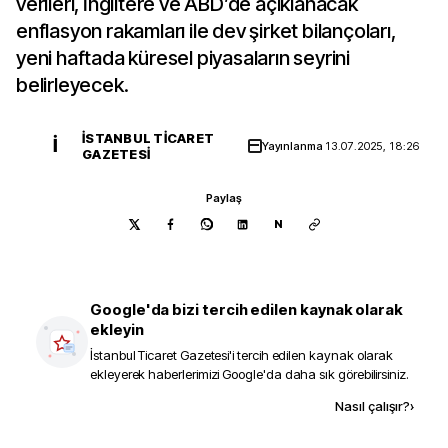
verileri, İngiltere ve ABD’de açıklanacak
enflasyon rakamları ile dev şirket bilançoları,
yeni haftada küresel piyasaların seyrini
belirleyecek.
İSTANBUL TICARET
İ
Yayınlanma
13.07.2025, 18:26
GAZETESI
Paylaş
N
Google'da bizi tercih edilen kaynak olarak
ekleyin
İstanbul Ticaret Gazetesi
'i tercih edilen kaynak olarak
ekleyerek haberlerimizi Google'da daha sık görebilirsiniz.
Kaynak ekle
Nasıl çalışır?
›