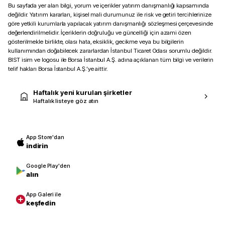
Bu sayfada yer alan bilgi, yorum ve içerikler yatırım danışmanlığı kapsamında
değildir. Yatırım kararları, kişisel mali durumunuz ile risk ve getiri tercihlerinize
göre yetkili kurumlarla yapılacak yatırım danışmanlığı sözleşmesi çerçevesinde
değerlendirilmelidir. İçeriklerin doğruluğu ve güncelliği için azami özen
gösterilmekle birlikte, olası hata, eksiklik, gecikme veya bu bilgilerin
kullanımından doğabilecek zararlardan İstanbul Ticaret Odası sorumlu değildir.
BIST isim ve logosu ile Borsa İstanbul A.Ş. adına açıklanan tüm bilgi ve verilerin
telif hakları Borsa İstanbul A.Ş.’ye aittir.
Haftalık yeni kurulan şirketler
Haftalık listeye göz atın
App Store'dan
indirin
Google Play'den
alın
App Galeri ile
keşfedin