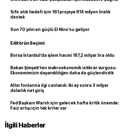
Sıfır atık hedefi için 161 projeye 914 milyon liralık
destek
Son 70 yılın en güçlü El Nino’su geliyor
Editörün Seçimi
Borsa İstanbul’da işlem hacmi 187,2 milyar lira oldu
Bakan Şimşek’ten makroekonomik istikrar vurgusu:
Ekonomimizin dayanıklılığını daha da güçlendirdik
Altın fonlarına ilgi canlandı: İki ay sonra 3 milyar
dolarlık net giriş
Fed Başkanı Warsh için gelecek hafta kritik önemde:
Faiz artışı için tek kriter var
İlgili Haberler