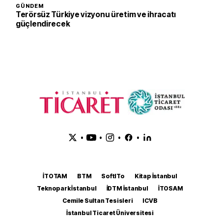
GÜNDEM
Terörsüz Türkiye vizyonu üretim ve ihracatı
güçlendirecek
•
•
•
•
İTOTAM
BTM
SoftITo
Kitap İstanbul
Teknopark İstanbul
İDTM İstanbul
İTOSAM
Cemile Sultan Tesisleri
ICVB
İstanbul Ticaret Üniversitesi