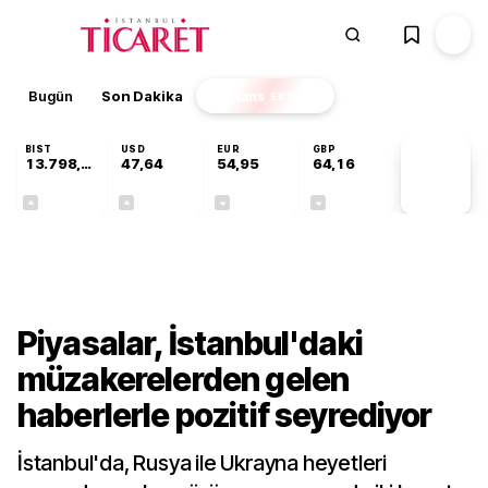
Bugün
Son Dakika
Finans
EKSTRA
BIST
USD
EUR
GBP
13.798,82
47,64
54,95
64,16
PİYASA
VERİLERİ
+0,70%
+0,04%
-0,12%
-0,03%
Gündem
Piyasalar, İstanbul'daki
müzakerelerden gelen
haberlerle pozitif seyrediyor
İstanbul'da, Rusya ile Ukrayna heyetleri