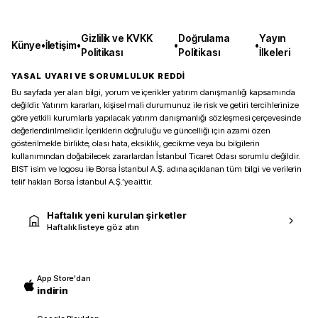
Gizlilik ve KVKK
Doğrulama
Yayın
Künye
•
İletişim
•
•
•
Politikası
Politikası
İlkeleri
YASAL UYARI VE SORUMLULUK REDDİ
Bu sayfada yer alan bilgi, yorum ve içerikler yatırım danışmanlığı kapsamında
değildir. Yatırım kararları, kişisel mali durumunuz ile risk ve getiri tercihlerinize
göre yetkili kurumlarla yapılacak yatırım danışmanlığı sözleşmesi çerçevesinde
değerlendirilmelidir. İçeriklerin doğruluğu ve güncelliği için azami özen
gösterilmekle birlikte, olası hata, eksiklik, gecikme veya bu bilgilerin
kullanımından doğabilecek zararlardan İstanbul Ticaret Odası sorumlu değildir.
BIST isim ve logosu ile Borsa İstanbul A.Ş. adına açıklanan tüm bilgi ve verilerin
telif hakları Borsa İstanbul A.Ş.’ye aittir.
Haftalık yeni kurulan şirketler
Haftalık listeye göz atın
App Store'dan
indirin