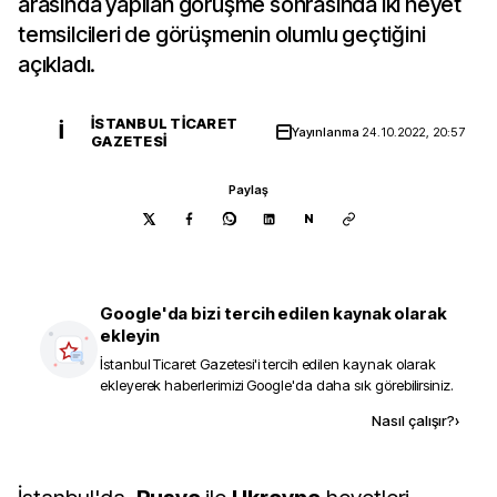
arasında yapılan görüşme sonrasında iki heyet
temsilcileri de görüşmenin olumlu geçtiğini
açıkladı.
İSTANBUL TICARET
İ
Yayınlanma
24.10.2022, 20:57
GAZETESI
Paylaş
N
Google'da bizi tercih edilen kaynak olarak
ekleyin
İstanbul Ticaret Gazetesi
'i tercih edilen kaynak olarak
ekleyerek haberlerimizi Google'da daha sık görebilirsiniz.
Kaynak ekle
Nasıl çalışır?
›