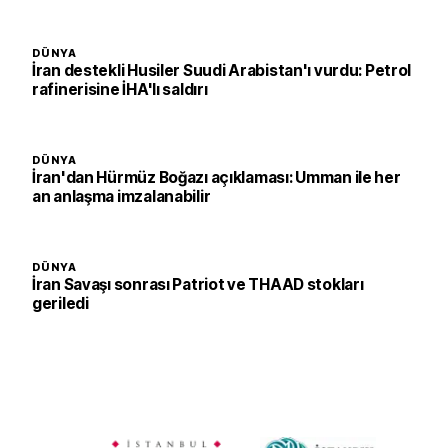
DÜNYA
İran destekli Husiler Suudi Arabistan'ı vurdu: Petrol
rafinerisine İHA'lı saldırı
DÜNYA
İran'dan Hürmüz Boğazı açıklaması: Umman ile her
an anlaşma imzalanabilir
DÜNYA
İran Savaşı sonrası Patriot ve THAAD stokları
geriledi