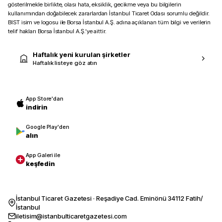
gösterilmekle birlikte, olası hata, eksiklik, gecikme veya bu bilgilerin
kullanımından doğabilecek zararlardan İstanbul Ticaret Odası sorumlu değildir.
BIST isim ve logosu ile Borsa İstanbul A.Ş. adına açıklanan tüm bilgi ve verilerin
telif hakları Borsa İstanbul A.Ş.’ye aittir.
Haftalık yeni kurulan şirketler
Haftalık listeye göz atın
App Store'dan
indirin
Google Play'den
alın
App Galeri ile
keşfedin
İstanbul Ticaret Gazetesi · Reşadiye Cad. Eminönü 34112 Fatih/
İstanbul
iletisim@istanbulticaretgazetesi.com