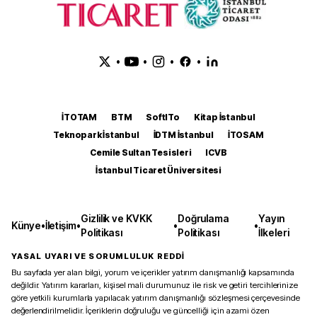
•
•
•
•
İTOTAM
BTM
SoftITo
Kitap İstanbul
Teknopark İstanbul
İDTM İstanbul
İTOSAM
Cemile Sultan Tesisleri
ICVB
İstanbul Ticaret Üniversitesi
Gizlilik ve KVKK
Doğrulama
Yayın
Künye
•
İletişim
•
•
•
Politikası
Politikası
İlkeleri
YASAL UYARI VE SORUMLULUK REDDİ
Bu sayfada yer alan bilgi, yorum ve içerikler yatırım danışmanlığı kapsamında
değildir. Yatırım kararları, kişisel mali durumunuz ile risk ve getiri tercihlerinize
göre yetkili kurumlarla yapılacak yatırım danışmanlığı sözleşmesi çerçevesinde
değerlendirilmelidir. İçeriklerin doğruluğu ve güncelliği için azami özen