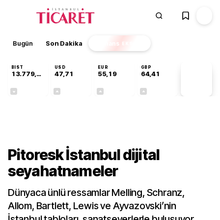
Bugün
Son Dakika
Finans
EKSTRA
BIST
USD
EUR
GBP
13.779,39
47,71
55,19
64,41
PİYASA
VERİLERİ
-0,14%
+0,18%
+0,32%
+0,38%
Dünya
Pitoresk İstanbul dijital
seyahatnameler
Dünyaca ünlü ressamlar Melling, Schranz,
Allom, Bartlett, Lewis ve Ayvazovski’nin
İstanbul tabloları, sanatseverlerle buluşuyor.