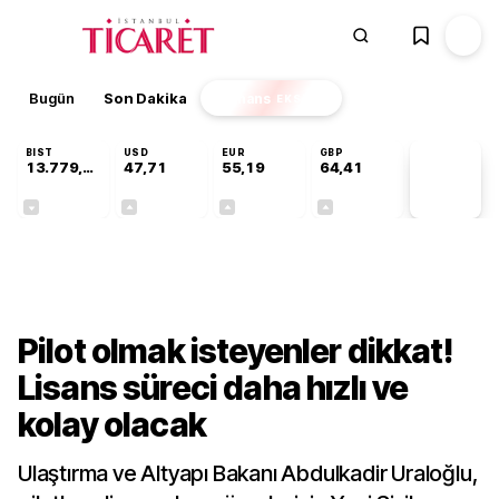
Bugün
Son Dakika
Finans
EKSTRA
BIST
USD
EUR
GBP
13.779,39
47,71
55,19
64,41
PİYASA
VERİLERİ
-0,14%
+0,18%
+0,32%
+0,38%
Gündem
Pilot olmak isteyenler dikkat!
Lisans süreci daha hızlı ve
kolay olacak
Ulaştırma ve Altyapı Bakanı Abdulkadir Uraloğlu,