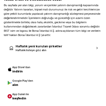
Bu sayfada yer alan bilgi, yorum ve içerikler yatırım danışmanlığı kapsamında
değildir. Yatırım kararları, kişisel mali durumunuz ile risk ve getiri tercihlerinize
göre yetkili kurumlarla yapılacak yatırım danışmanlığı sözleşmesi çerçevesinde
değerlendirilmelidir. İçeriklerin doğruluğu ve güncelliği için azami özen
gösterilmekle birlikte, olası hata, eksiklik, gecikme veya bu bilgilerin
kullanımından doğabilecek zararlardan İstanbul Ticaret Odası sorumlu değildir.
BIST isim ve logosu ile Borsa İstanbul A.Ş. adına açıklanan tüm bilgi ve verilerin
telif hakları Borsa İstanbul A.Ş.’ye aittir.
Haftalık yeni kurulan şirketler
Haftalık listeye göz atın
App Store'dan
indirin
Google Play'den
alın
App Galeri ile
keşfedin