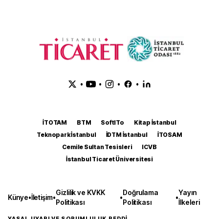
•
•
•
•
İTOTAM
BTM
SoftITo
Kitap İstanbul
Teknopark İstanbul
İDTM İstanbul
İTOSAM
Cemile Sultan Tesisleri
ICVB
İstanbul Ticaret Üniversitesi
Gizlilik ve KVKK
Doğrulama
Yayın
Künye
•
İletişim
•
•
•
Politikası
Politikası
İlkeleri
YASAL UYARI VE SORUMLULUK REDDİ