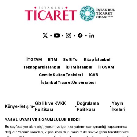
•
•
•
•
İTOTAM
BTM
SoftITo
Kitap İstanbul
Teknopark İstanbul
İDTM İstanbul
İTOSAM
Cemile Sultan Tesisleri
ICVB
İstanbul Ticaret Üniversitesi
Gizlilik ve KVKK
Doğrulama
Yayın
Künye
•
İletişim
•
•
•
Politikası
Politikası
İlkeleri
YASAL UYARI VE SORUMLULUK REDDİ
Bu sayfada yer alan bilgi, yorum ve içerikler yatırım danışmanlığı kapsamında
değildir. Yatırım kararları, kişisel mali durumunuz ile risk ve getiri tercihlerinize