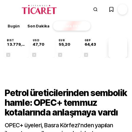
Bugün
Son Dakika
Finans
EKSTRA
BIST
USD
EUR
GBP
13.779,39
47,70
55,20
64,43
PİYASA
VERİLERİ
-0,14%
+0,15%
+0,34%
+0,40%
Finans
Petrol üreticilerinden sembolik
hamle: OPEC+ temmuz
kotalarında anlaşmaya vardı
OPEC+ üyeleri, Basra Körfezi'nden yapılan