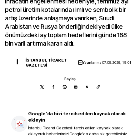
ihracatın engellenmesi nedeniyle, temmuz ayı
petrol üretim kotalarında ılımlı ve sembolik bir
artış üzerinde anlaşmaya varırken, Suudi
Arabistan ve Rusya önderliğindeki yedi ülke
önümüzdeki ay toplam hedeflerini günde 188
bin varil artırma kararı aldı.
İSTANBUL TICARET
İ
Yayınlanma
07.06.2026, 18:01
GAZETESI
Paylaş
N
Google'da bizi tercih edilen kaynak olarak
ekleyin
İstanbul Ticaret Gazetesi
'i tercih edilen kaynak olarak
ekleyerek haberlerimizi Google'da daha sık görebilirsiniz.