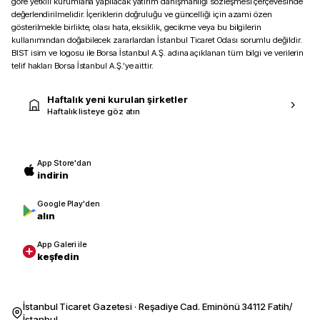
göre yetkili kurumlarla yapılacak yatırım danışmanlığı sözleşmesi çerçevesinde
değerlendirilmelidir. İçeriklerin doğruluğu ve güncelliği için azami özen
gösterilmekle birlikte, olası hata, eksiklik, gecikme veya bu bilgilerin
kullanımından doğabilecek zararlardan İstanbul Ticaret Odası sorumlu değildir.
BIST isim ve logosu ile Borsa İstanbul A.Ş. adına açıklanan tüm bilgi ve verilerin
telif hakları Borsa İstanbul A.Ş.’ye aittir.
Haftalık yeni kurulan şirketler
Haftalık listeye göz atın
App Store'dan
indirin
Google Play'den
alın
App Galeri ile
keşfedin
İstanbul Ticaret Gazetesi · Reşadiye Cad. Eminönü 34112 Fatih/
İstanbul