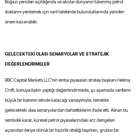
Boğazı yeniden açıldığında ve alıcılar dünyanın tükenmiş petrol
stoklarını yenilemek için varil talebinde bulunduklarında yeniden
önem kazanabilir.
GELECEKTEKİ OLASI SENARYOLAR VE STRATEJİK
DEĞERLENDİRMELER
RBC Capital Markets LLC’nin emtia piyasaları strateji başkanı Helima
Croft, konuya ilişkin yaptığı değerlendirmede, şu aşamada varillerin
büyük bir kısmının elinde kalacağı varsayımıyla, temelde
gelecekteki olası senaryolardan bahsettiklerini ifade etti. Alınan bu
sembolik karar, küresel petrol piyasalarındaki arz dengeleri
açısından ileriye dönük bir hazırlık niteliği taşırken, grubun bir