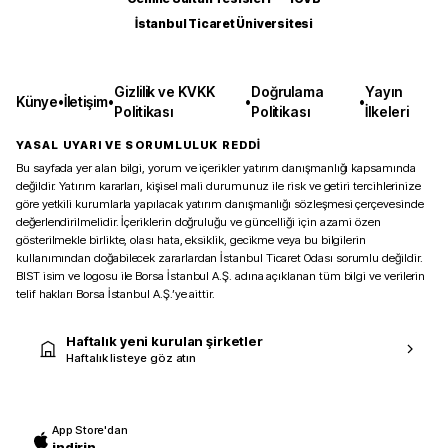
İstanbul Ticaret Üniversitesi
Gizlilik ve KVKK
Doğrulama
Yayın
Künye
•
İletişim
•
•
•
Politikası
Politikası
İlkeleri
YASAL UYARI VE SORUMLULUK REDDİ
Bu sayfada yer alan bilgi, yorum ve içerikler yatırım danışmanlığı kapsamında
değildir. Yatırım kararları, kişisel mali durumunuz ile risk ve getiri tercihlerinize
göre yetkili kurumlarla yapılacak yatırım danışmanlığı sözleşmesi çerçevesinde
değerlendirilmelidir. İçeriklerin doğruluğu ve güncelliği için azami özen
gösterilmekle birlikte, olası hata, eksiklik, gecikme veya bu bilgilerin
kullanımından doğabilecek zararlardan İstanbul Ticaret Odası sorumlu değildir.
BIST isim ve logosu ile Borsa İstanbul A.Ş. adına açıklanan tüm bilgi ve verilerin
telif hakları Borsa İstanbul A.Ş.’ye aittir.
Haftalık yeni kurulan şirketler
Haftalık listeye göz atın
App Store'dan
indirin