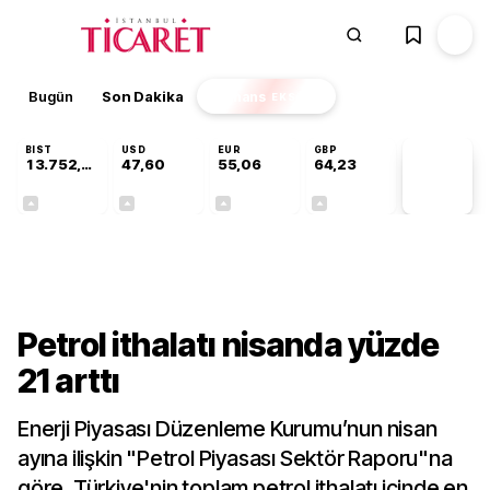
Bugün
Son Dakika
Finans
EKSTRA
BIST
USD
EUR
GBP
13.752,47
47,60
55,06
64,23
PİYASA
VERİLERİ
+0,36%
+0,06%
+0,10%
+0,21%
Sektörel
Petrol ithalatı nisanda yüzde
21 arttı
Enerji Piyasası Düzenleme Kurumu’nun nisan
ayına ilişkin "Petrol Piyasası Sektör Raporu"na
göre, Türkiye'nin toplam petrol ithalatı içinde en