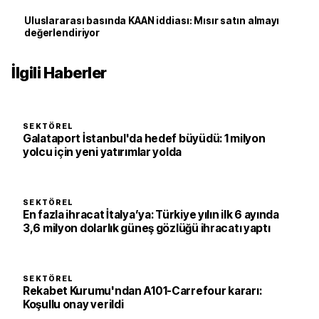
Uluslararası basında KAAN iddiası: Mısır satın almayı
değerlendiriyor
İlgili Haberler
SEKTÖREL
Galataport İstanbul'da hedef büyüdü: 1 milyon
yolcu için yeni yatırımlar yolda
SEKTÖREL
En fazla ihracat İtalya’ya: Türkiye yılın ilk 6 ayında
3,6 milyon dolarlık güneş gözlüğü ihracatı yaptı
SEKTÖREL
Rekabet Kurumu'ndan A101-Carrefour kararı:
Koşullu onay verildi