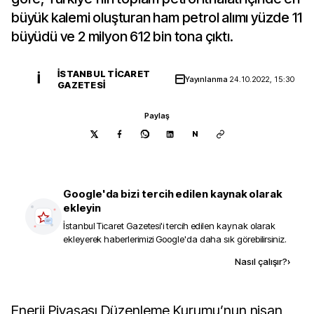
büyük kalemi oluşturan ham petrol alımı yüzde 11
büyüdü ve 2 milyon 612 bin tona çıktı.
İSTANBUL TICARET
İ
Yayınlanma
24.10.2022, 15:30
GAZETESI
Paylaş
N
Google'da bizi tercih edilen kaynak olarak
ekleyin
İstanbul Ticaret Gazetesi
'i tercih edilen kaynak olarak
ekleyerek haberlerimizi Google'da daha sık görebilirsiniz.
Kaynak ekle
Nasıl çalışır?
›
Enerji Piyasası Düzenleme Kurumu’nun nisan