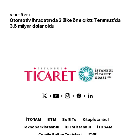
SEKTÖREL
Otomotiv ihracatında 3 ülke öne çıktı: Temmuz’da
3.6 milyar dolar oldu
•
•
•
•
İTOTAM
BTM
SoftITo
Kitap İstanbul
Teknopark İstanbul
İDTM İstanbul
İTOSAM
Cemile Sultan Tesisleri
ICVB