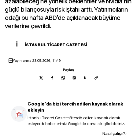
azalabileceğine yönelik beklentiler ve Nvidia’nın
güçlü bilançosuyla risk iştahı arttı. Yatırımcıların
odağı bu hafta ABD’de açıklanacak büyüme
verilerine çevrildi.
İ
İSTANBUL TICARET GAZETESI
Yayınlanma
23.05.2026, 11:49
Paylaş
N
Google'da bizi tercih edilen kaynak olarak
ekleyin
İstanbul Ticaret Gazetesi
'i tercih edilen kaynak olarak
ekleyerek haberlerimizi Google'da daha sık görebilirsiniz.
Kaynak ekle
Nasıl çalışır?
›