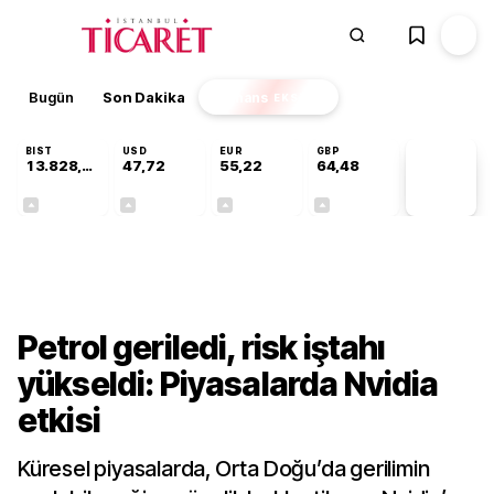
Bugün
Son Dakika
Finans
EKSTRA
BIST
USD
EUR
GBP
13.828,96
47,72
55,22
64,48
PİYASA
VERİLERİ
+0,36%
+0,02%
+0,06%
+0,10%
Finans
Petrol geriledi, risk iştahı
yükseldi: Piyasalarda Nvidia
etkisi
Küresel piyasalarda, Orta Doğu’da gerilimin