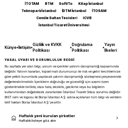
İTOTAM
BTM
SoftITo
Kitap İstanbul
Teknopark İstanbul
İDTM İstanbul
İTOSAM
Cemile Sultan Tesisleri
ICVB
İstanbul Ticaret Üniversitesi
Gizlilik ve KVKK
Doğrulama
Yayın
Künye
•
İletişim
•
•
•
Politikası
Politikası
İlkeleri
YASAL UYARI VE SORUMLULUK REDDİ
Bu sayfada yer alan bilgi, yorum ve içerikler yatırım danışmanlığı kapsamında
değildir. Yatırım kararları, kişisel mali durumunuz ile risk ve getiri tercihlerinize
göre yetkili kurumlarla yapılacak yatırım danışmanlığı sözleşmesi çerçevesinde
değerlendirilmelidir. İçeriklerin doğruluğu ve güncelliği için azami özen
gösterilmekle birlikte, olası hata, eksiklik, gecikme veya bu bilgilerin
kullanımından doğabilecek zararlardan İstanbul Ticaret Odası sorumlu değildir.
BIST isim ve logosu ile Borsa İstanbul A.Ş. adına açıklanan tüm bilgi ve verilerin
telif hakları Borsa İstanbul A.Ş.’ye aittir.
Haftalık yeni kurulan şirketler
Haftalık listeye göz atın