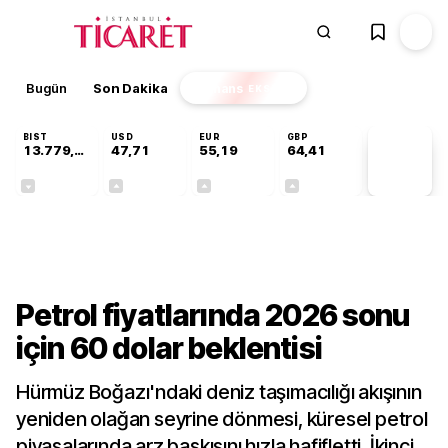
Bugün
Son Dakika
Finans
EKSTRA
BIST
USD
EUR
GBP
13.779,39
47,71
55,19
64,41
PİYASA
VERİLERİ
-0,14%
+0,18%
+0,32%
+0,38%
Finans
Petrol fiyatlarında 2026 sonu
için 60 dolar beklentisi
Hürmüz Boğazı'ndaki deniz taşımacılığı akışının
yeniden olağan seyrine dönmesi, küresel petrol
piyasalarında arz baskısını hızla hafifletti. İkinci