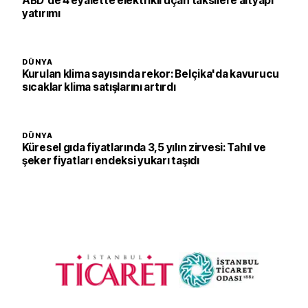
ABD'de 4 eyalette elektrikli uçan taksilere altyapı
yatırımı
DÜNYA
Kurulan klima sayısında rekor: Belçika'da kavurucu
sıcaklar klima satışlarını artırdı
DÜNYA
Küresel gıda fiyatlarında 3,5 yılın zirvesi: Tahıl ve
şeker fiyatları endeksi yukarı taşıdı