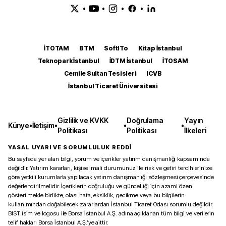
•
•
•
•
İTOTAM
BTM
SoftITo
Kitap İstanbul
Teknopark İstanbul
İDTM İstanbul
İTOSAM
Cemile Sultan Tesisleri
ICVB
İstanbul Ticaret Üniversitesi
Gizlilik ve KVKK
Doğrulama
Yayın
Künye
•
İletişim
•
•
•
Politikası
Politikası
İlkeleri
YASAL UYARI VE SORUMLULUK REDDİ
Bu sayfada yer alan bilgi, yorum ve içerikler yatırım danışmanlığı kapsamında
değildir. Yatırım kararları, kişisel mali durumunuz ile risk ve getiri tercihlerinize
göre yetkili kurumlarla yapılacak yatırım danışmanlığı sözleşmesi çerçevesinde
değerlendirilmelidir. İçeriklerin doğruluğu ve güncelliği için azami özen
gösterilmekle birlikte, olası hata, eksiklik, gecikme veya bu bilgilerin
kullanımından doğabilecek zararlardan İstanbul Ticaret Odası sorumlu değildir.
BIST isim ve logosu ile Borsa İstanbul A.Ş. adına açıklanan tüm bilgi ve verilerin
telif hakları Borsa İstanbul A.Ş.’ye aittir.