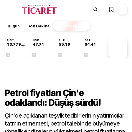
Bugün
Son Dakika
Finans
EKSTRA
BIST
USD
EUR
GBP
13.779,39
47,71
55,19
64,41
PİYASA
VERİLERİ
-0,14%
+0,18%
+0,32%
+0,38%
Dünya
Petrol fiyatları Çin'e
odaklandı: Düşüş sürdü!
Çin'de açıklanan teşvik tedbirlerinin yatırımcıları
tatmin etmemesi, petrol talebinde büyümeye
yönelik endişelerin yükselmesi petrol fiyatlarına