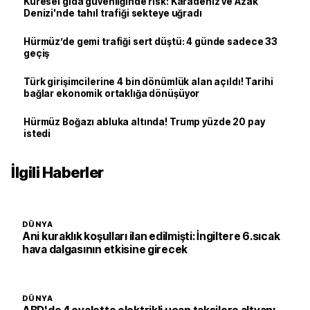
Küresel gıda güvenliğinde risk: Karadeniz ve Azak
Denizi'nde tahıl trafiği sekteye uğradı
Hürmüz’de gemi trafiği sert düştü: 4 günde sadece 33
geçiş
Türk girişimcilerine 4 bin dönümlük alan açıldı! Tarihi
bağlar ekonomik ortaklığa dönüşüyor
Hürmüz Boğazı abluka altında! Trump yüzde 20 pay
istedi
İlgili Haberler
DÜNYA
Ani kuraklık koşulları ilan edilmişti: İngiltere 6.sıcak
hava dalgasının etkisine girecek
DÜNYA