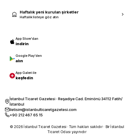
Haftalık yeni kurulan şirketler
Haftalık listeye göz atın
App Store'dan
indirin
Google Play'den
alın
App Galeri ile
keşfedin
İstanbul Ticaret Gazetesi · Reşadiye Cad. Eminönü 34112 Fatih/
İstanbul
iletisim@istanbulticaretgazetesi.com
+90 212 467 65 15
© 2026 İstanbul Ticaret Gazetesi · Tüm hakları saklıdır · Bir İstanbul
Ticaret Odası yayınıdır