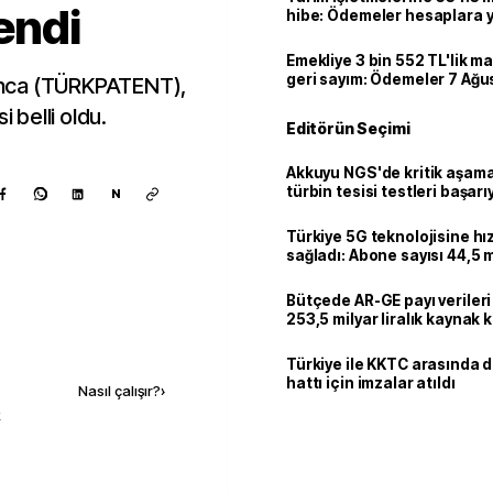
lendi
hibe: Ödemeler hesaplara ya
Emekliye 3 bin 552 TL'lik ma
geri sayım: Ödemeler 7 Ağu
unca (TÜRKPATENT),
i belli oldu.
Editörün Seçimi
Akkuyu NGS'de kritik aşama:
türbin tesisi testleri başarı
N
tamamlandı
Türkiye 5G teknolojisine hı
sağladı: Abone sayısı 44,5 
ulaştı
Bütçede AR-GE payı verileri
253,5 milyar liralık kaynak k
Kaynak ekle
Türkiye ile KKTC arasında 
hattı için imzalar atıldı
Nasıl çalışır?
›
k