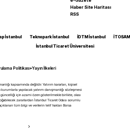
e-Gazete
Haber Site Haritası
RSS
ap İstanbul
Teknopark İstanbul
İDTM İstanbul
İTOSA
İstanbul Ticaret Üniversitesi
ulama Politikası
•
Yayın İlkeleri
anlığı kapsamında değildir. Yatırım kararları, kişisel
ili kurumlarla yapılacak yatırım danışmanlığı sözleşmesi
 güncelliği için azami özen gösterilmekle birlikte, olası
doğabilecek zararlardan İstanbul Ticaret Odası sorumlu
çıklanan tüm bilgi ve verilerin telif hakları Borsa