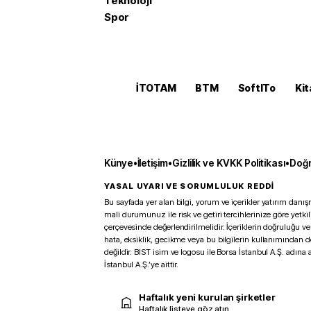
Teknoloji
Spor
İTOTAM
BTM
SoftITo
Kit
Künye
•
İletişim
•
Gizlilik ve KVKK Politikası
•
Doğr
YASAL UYARI VE SORUMLULUK REDDİ
Bu sayfada yer alan bilgi, yorum ve içerikler yatırım danışm
mali durumunuz ile risk ve getiri tercihlerinize göre yetk
çerçevesinde değerlendirilmelidir. İçeriklerin doğruluğu ve
hata, eksiklik, gecikme veya bu bilgilerin kullanımından 
değildir. BIST isim ve logosu ile Borsa İstanbul A.Ş. adına a
İstanbul A.Ş.’ye aittir.
Haftalık yeni kurulan şirketler
Haftalık listeye göz atın