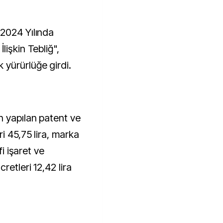
2024 Yılında
lişkin Tebliğ",
yürürlüğe girdi.
 yapılan patent ve
i 45,75 lira, marka
fi işaret ve
retleri 12,42 lira