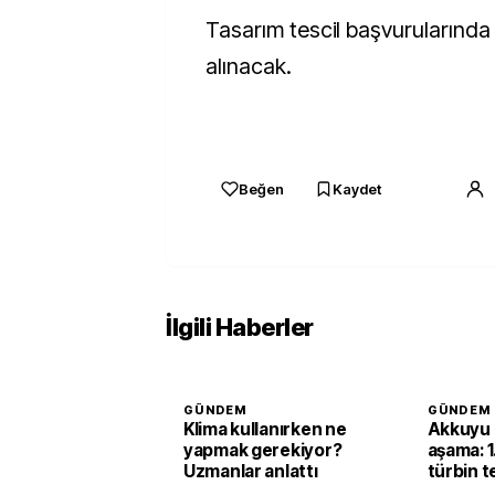
Tasarım tescil başvurularında 
alınacak.
Beğen
Kaydet
İlgili Haberler
GÜNDEM
GÜNDEM
Klima kullanırken ne
Akkuyu 
yapmak gerekiyor?
aşama: 1
Uzmanlar anlattı
türbin te
başarıy