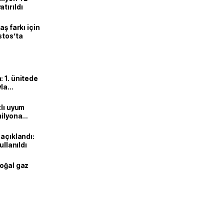
tırıldı
aş farkı için
stos’ta
 1. ünitede
yla
zlı uyum
milyona
 açıklandı:
ullanıldı
doğal gaz