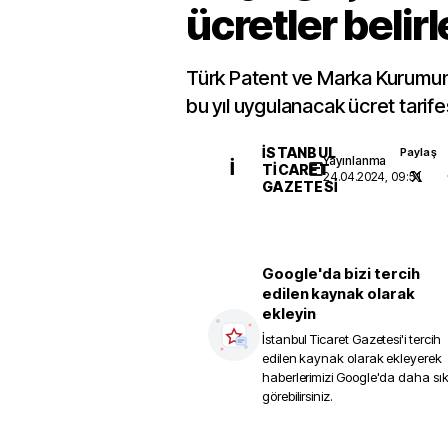
ücretler belir
Türk Patent ve Marka Kurum
bu yıl uygulanacak ücret tarifes
İSTANBUL
Paylaş
Yayınlanma
İ
TICARET
24.04.2024, 09:51
GAZETESI
Google'da bizi tercih
edilen kaynak olarak
ekleyin
İstanbul Ticaret Gazetesi
'i tercih
edilen kaynak olarak ekleyerek
haberlerimizi Google'da daha sı
görebilirsiniz.