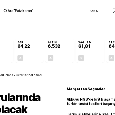
Ara
"
Faiz kararı
"
Ctrl K
RA
GBP
ALTIN
XAGUSD
BTC
64,22
6.532
61,81
64
+0,09%
+0,19%
+0,56%
-0,37%
0,05
0,12
36,17
-0,23
rli olacak ücretler belirlendi
Manşetten Seçmeler
ularında
Akkuyu NGS'de kritik aşama:
türbin tesisi testleri başarı
 olacak
tamamlandı
Tarım işletmelerine 634.3 m