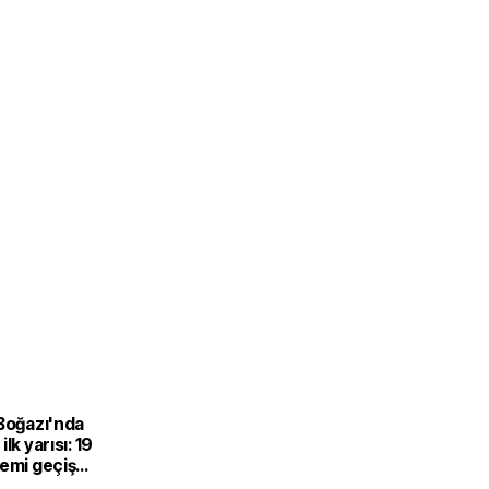
 Boğazı'nda
lk yarısı: 19
gemi geçiş