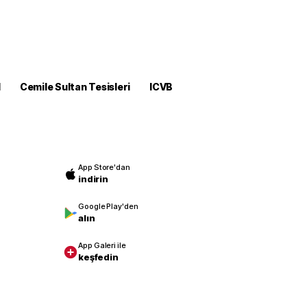
M
Cemile Sultan Tesisleri
ICVB
App Store'dan
indirin
Google Play'den
alın
App Galeri ile
keşfedin