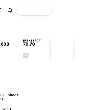
ÜYE
CANLI BORSA
Girişi
BRENTSPOT
.608
79,78
PİYASA
VERİLERİ
+0,85%
+1,10%
+0,00
0,87
 1. ünitede
yla
ilyon TL