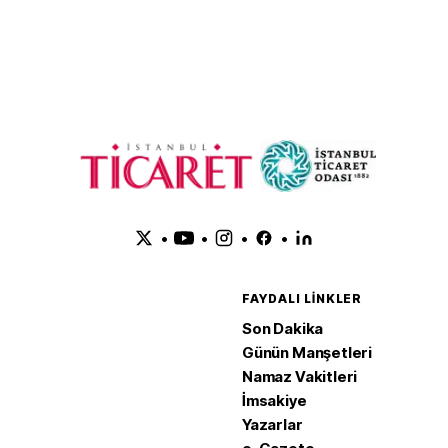
ulaştı
•
•
•
•
FAYDALI LINKLER
Son Dakika
Günün Manşetleri
Namaz Vakitleri
İmsakiye
Yazarlar