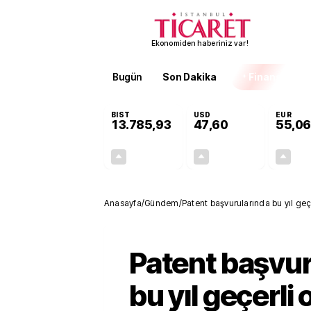
Ekonomiden haberiniz var!
Bugün
Son Dakika
Finans
EKST
BIST
USD
EUR
13.785,93
47,60
55,06
+0,60%
+0,06%
82,79
0,03
Anasayfa
/
Gündem
/
Patent başvurularında bu yıl geçe
Patent başvur
bu yıl geçerli