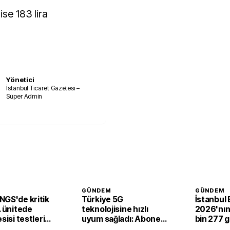
ise 183 lira
Yönetici
İstanbul Ticaret Gazetesi –
Süper Admin
GÜNDEM
GÜNDEM
NGS'de kritik
Türkiye 5G
İstanbul
. ünitede
teknolojisine hızlı
2026'nın i
sisi testleri
uyum sağladı: Abone
bin 277 
la tamamlandı
sayısı 44,5 milyona
yaptı