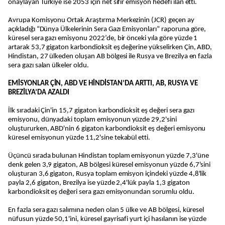
onaylayan Türkiye ise 2053 için net sıfır emisyon hedefi ilan etti.
Avrupa Komisyonu Ortak Araştırma Merkezinin (JCR) geçen ay
açıkladığı “Dünya Ülkelerinin Sera Gazı Emisyonları” raporuna göre,
küresel sera gazı emisyonu 2022’de, bir önceki yıla göre yüzde 1
artarak 53,7 gigaton karbondioksit eş değerine yükselirken Çin, ABD,
Hindistan, 27 ülkeden oluşan AB bölgesi ile Rusya ve Brezilya en fazla
sera gazı salan ülkeler oldu.
EMİSYONLAR ÇİN, ABD VE HİNDİSTAN’DA ARTTI, AB, RUSYA VE
BREZİLYA’DA AZALDI
İlk sıradaki Çin'in 15,7 gigaton karbondioksit eş değeri sera gazı
emisyonu, dünyadaki toplam emisyonun yüzde 29,2'sini
oluştururken, ABD'nin 6 gigaton karbondioksit eş değeri emisyonu
küresel emisyonun yüzde 11,2'sine tekabül etti.
Üçüncü sırada bulunan Hindistan toplam emisyonun yüzde 7,3'üne
denk gelen 3,9 gigaton, AB bölgesi küresel emisyonun yüzde 6,7'sini
oluşturan 3,6 gigaton, Rusya toplam emisyon içindeki yüzde 4,8'lik
payla 2,6 gigaton, Brezilya ise yüzde 2,4'lük payla 1,3 gigaton
karbondioksit eş değeri sera gazı emisyonundan sorumlu oldu.
En fazla sera gazı salımına neden olan 5 ülke ve AB bölgesi, küresel
nüfusun yüzde 50,1'ini, küresel gayrisafi yurt içi hasılanın ise yüzde