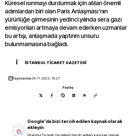
Küresel ısınmayı durdurmak için atılan önemli
adımlardan biri olan Paris Anlaşması'nın
yürürlüğe girmesinin yedinci yılında sera gazı
emisyonları artmaya devam ederken uzmanlar
bu artışı, anlaşmada yaptırım unsuru
bulunmamasına bağladı.
İ
İSTANBUL TICARET GAZETESI
Yayınlanma
04.11.2023, 16:27
Paylaş
N
Google'da bizi tercih edilen kaynak olarak
ekleyin
İstanbul Ticaret Gazetesi
'i tercih edilen kaynak olarak