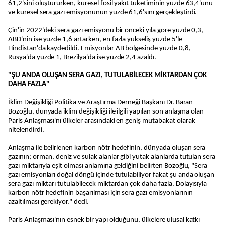
61,2'sini oluştururken, küresel fosil yakıt tüketiminin yüzde 63,4'ünü
ve küresel sera gazı emisyonunun yüzde 61,6'sını gerçekleştirdi.
Çin'in 2022'deki sera gazı emisyonu bir önceki yıla göre yüzde 0,3,
ABD'nin ise yüzde 1,6 artarken, en fazla yükseliş yüzde 5'le
Hindistan'da kaydedildi. Emisyonlar AB bölgesinde yüzde 0,8,
Rusya'da yüzde 1, Brezilya'da ise yüzde 2,4 azaldı.
"ŞU ANDA OLUŞAN SERA GAZI, TUTULABİLECEK MİKTARDAN ÇOK
DAHA FAZLA"
İklim Değişikliği Politika ve Araştırma Derneği Başkanı Dr. Baran
Bozoğlu, dünyada iklim değişikliği ile ilgili yapılan son anlaşma olan
Paris Anlaşması'nı ülkeler arasındaki en geniş mutabakat olarak
nitelendirdi.
Anlaşma ile belirlenen karbon nötr hedefinin, dünyada oluşan sera
gazının; orman, deniz ve sulak alanlar gibi yutak alanlarda tutulan sera
gazı miktarıyla eşit olması anlamına geldiğini belirten Bozoğlu, "Sera
gazı emisyonları doğal döngü içinde tutulabiliyor fakat şu anda oluşan
sera gazı miktarı tutulabilecek miktardan çok daha fazla. Dolayısıyla
karbon nötr hedefinin başarılması için sera gazı emisyonlarının
azaltılması gerekiyor." dedi.
Paris Anlaşması'nın esnek bir yapı olduğunu, ülkelere ulusal katkı