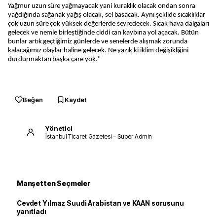
Yağmur uzun süre yağmayacak yani kuraklık olacak ondan sonra
yağdığında sağanak yağış olacak, sel basacak. Aynı şekilde sıcaklıklar
çok uzun süre çok yüksek değerlerde seyredecek. Sıcak hava dalgaları
gelecek ve nemle birleştiğinde ciddi can kaybına yol açacak. Bütün
bunlar artık geçtiğimiz günlerde ve senelerde alışmak zorunda
kalacağımız olaylar haline gelecek. Ne yazık ki iklim değişikliğini
durdurmaktan başka çare yok."
Beğen
Kaydet
Yönetici
İstanbul Ticaret Gazetesi – Süper Admin
Manşetten Seçmeler
Cevdet Yılmaz Suudi Arabistan ve KAAN sorusunu
yanıtladı