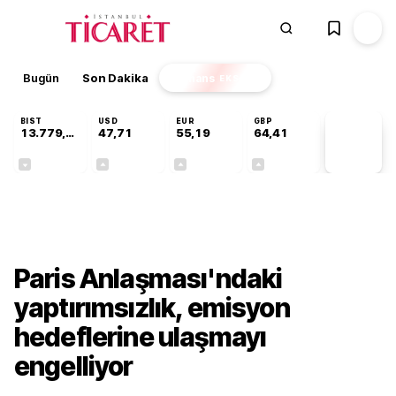
Bugün
Son Dakika
Finans
EKSTRA
BIST
USD
EUR
GBP
13.779,39
47,71
55,19
64,41
PİYASA
VERİLERİ
-0,14%
+0,18%
+0,32%
+0,38%
Dünya
Paris Anlaşması'ndaki
yaptırımsızlık, emisyon
hedeflerine ulaşmayı
engelliyor