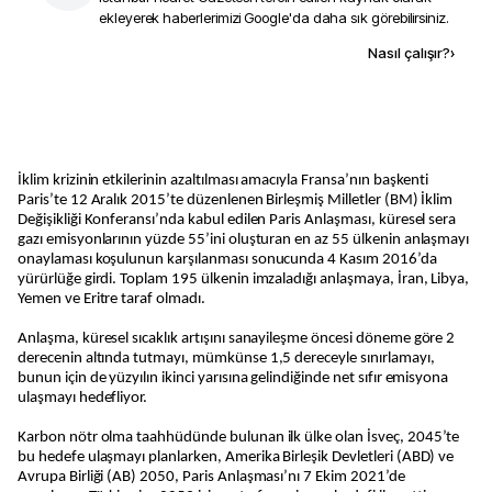
ekleyerek haberlerimizi Google'da daha sık görebilirsiniz.
Kaynak ekle
Nasıl çalışır?
›
İklim krizinin etkilerinin azaltılması amacıyla Fransa’nın başkenti
Paris’te 12 Aralık 2015’te düzenlenen Birleşmiş Milletler (BM) İklim
Değişikliği Konferansı’nda kabul edilen Paris Anlaşması, küresel sera
gazı emisyonlarının yüzde 55’ini oluşturan en az 55 ülkenin anlaşmayı
onaylaması koşulunun karşılanması sonucunda 4 Kasım 2016’da
yürürlüğe girdi. Toplam 195 ülkenin imzaladığı anlaşmaya, İran, Libya,
Yemen ve Eritre taraf olmadı.
Anlaşma, küresel sıcaklık artışını sanayileşme öncesi döneme göre 2
derecenin altında tutmayı, mümkünse 1,5 dereceyle sınırlamayı,
bunun için de yüzyılın ikinci yarısına gelindiğinde net sıfır emisyona
ulaşmayı hedefliyor.
Karbon nötr olma taahhüdünde bulunan ilk ülke olan İsveç, 2045’te
bu hedefe ulaşmayı planlarken, Amerika Birleşik Devletleri (ABD) ve
Avrupa Birliği (AB) 2050, Paris Anlaşması’nı 7 Ekim 2021’de