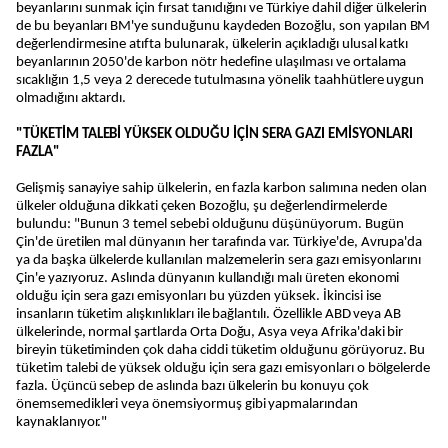
beyanlarını sunmak için fırsat tanıdığını ve Türkiye dahil diğer ülkelerin
de bu beyanları BM'ye sunduğunu kaydeden Bozoğlu, son yapılan BM
değerlendirmesine atıfta bulunarak, ülkelerin açıkladığı ulusal katkı
beyanlarının 2050'de karbon nötr hedefine ulaşılması ve ortalama
sıcaklığın 1,5 veya 2 derecede tutulmasına yönelik taahhütlere uygun
olmadığını aktardı.
"TÜKETİM TALEBİ YÜKSEK OLDUĞU İÇİN SERA GAZI EMİSYONLARI
FAZLA"
Gelişmiş sanayiye sahip ülkelerin, en fazla karbon salımına neden olan
ülkeler olduğuna dikkati çeken Bozoğlu, şu değerlendirmelerde
bulundu: "Bunun 3 temel sebebi olduğunu düşünüyorum. Bugün
Çin'de üretilen mal dünyanın her tarafında var. Türkiye'de, Avrupa'da
ya da başka ülkelerde kullanılan malzemelerin sera gazı emisyonlarını
Çin'e yazıyoruz. Aslında dünyanın kullandığı malı üreten ekonomi
olduğu için sera gazı emisyonları bu yüzden yüksek. İkincisi ise
insanların tüketim alışkınlıkları ile bağlantılı. Özellikle ABD veya AB
ülkelerinde, normal şartlarda Orta Doğu, Asya veya Afrika'daki bir
bireyin tüketiminden çok daha ciddi tüketim olduğunu görüyoruz. Bu
tüketim talebi de yüksek olduğu için sera gazı emisyonları o bölgelerde
fazla. Üçüncü sebep de aslında bazı ülkelerin bu konuyu çok
önemsemedikleri veya önemsiyormuş gibi yapmalarından
kaynaklanıyor."