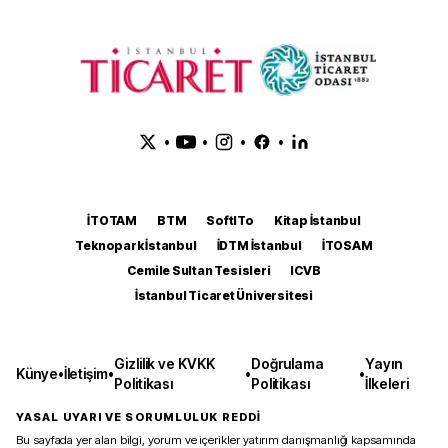
•
•
•
•
İTOTAM
BTM
SoftITo
Kitap İstanbul
Teknopark İstanbul
İDTM İstanbul
İTOSAM
Cemile Sultan Tesisleri
ICVB
İstanbul Ticaret Üniversitesi
Gizlilik ve KVKK
Doğrulama
Yayın
Künye
•
İletişim
•
•
•
Politikası
Politikası
İlkeleri
YASAL UYARI VE SORUMLULUK REDDİ
Bu sayfada yer alan bilgi, yorum ve içerikler yatırım danışmanlığı kapsamında