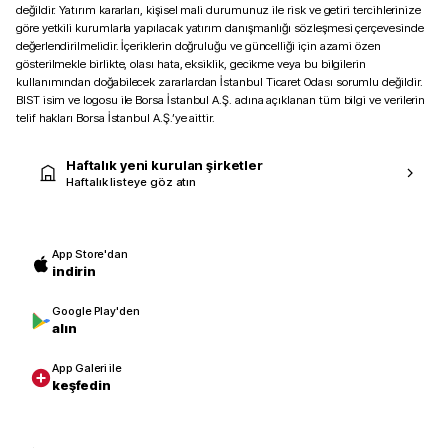
değildir. Yatırım kararları, kişisel mali durumunuz ile risk ve getiri tercihlerinize
göre yetkili kurumlarla yapılacak yatırım danışmanlığı sözleşmesi çerçevesinde
değerlendirilmelidir. İçeriklerin doğruluğu ve güncelliği için azami özen
gösterilmekle birlikte, olası hata, eksiklik, gecikme veya bu bilgilerin
kullanımından doğabilecek zararlardan İstanbul Ticaret Odası sorumlu değildir.
BIST isim ve logosu ile Borsa İstanbul A.Ş. adına açıklanan tüm bilgi ve verilerin
telif hakları Borsa İstanbul A.Ş.’ye aittir.
Haftalık yeni kurulan şirketler
Haftalık listeye göz atın
App Store'dan
indirin
Google Play'den
alın
App Galeri ile
keşfedin