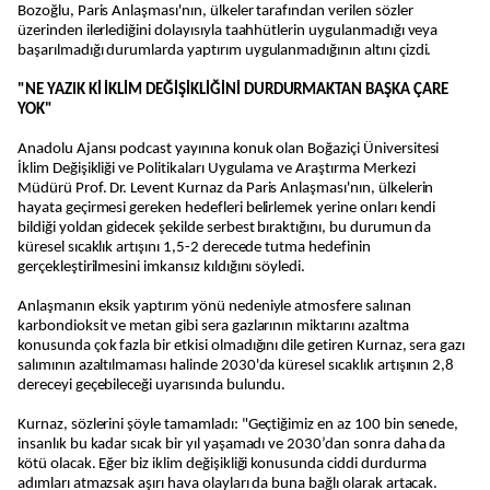
Bozoğlu, Paris Anlaşması'nın, ülkeler tarafından verilen sözler
üzerinden ilerlediğini dolayısıyla taahhütlerin uygulanmadığı veya
başarılmadığı durumlarda yaptırım uygulanmadığının altını çizdi.
"NE YAZIK Kİ İKLİM DEĞİŞİKLİĞİNİ DURDURMAKTAN BAŞKA ÇARE
YOK"
Anadolu Ajansı podcast yayınına konuk olan Boğaziçi Üniversitesi
İklim Değişikliği ve Politikaları Uygulama ve Araştırma Merkezi
Müdürü Prof. Dr. Levent Kurnaz da Paris Anlaşması'nın, ülkelerin
hayata geçirmesi gereken hedefleri belirlemek yerine onları kendi
bildiği yoldan gidecek şekilde serbest bıraktığını, bu durumun da
küresel sıcaklık artışını 1,5-2 derecede tutma hedefinin
gerçekleştirilmesini imkansız kıldığını söyledi.
Anlaşmanın eksik yaptırım yönü nedeniyle atmosfere salınan
karbondioksit ve metan gibi sera gazlarının miktarını azaltma
konusunda çok fazla bir etkisi olmadığını dile getiren Kurnaz, sera gazı
salımının azaltılmaması halinde 2030'da küresel sıcaklık artışının 2,8
dereceyi geçebileceği uyarısında bulundu.
Kurnaz, sözlerini şöyle tamamladı: "Geçtiğimiz en az 100 bin senede,
insanlık bu kadar sıcak bir yıl yaşamadı ve 2030’dan sonra daha da
kötü olacak. Eğer biz iklim değişikliği konusunda ciddi durdurma
adımları atmazsak aşırı hava olayları da buna bağlı olarak artacak.