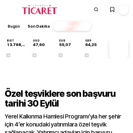
Bugün
Son Dakika
Finans
EKSTRA
BIST
USD
EUR
GBP
13.798,96
47,60
55,07
64,25
PİYASA
VERİLERİ
+0,70%
+0,06%
+0,12%
+0,23%
Finans
Özel teşviklere son başvuru
tarihi 30 Eylül
Yerel Kalkınma Hamlesi Programı’yla her şehir
için 4’er konudaki yatırımlara özel teşvik
sağlanacak. Yatırımcı adayları için başvuru