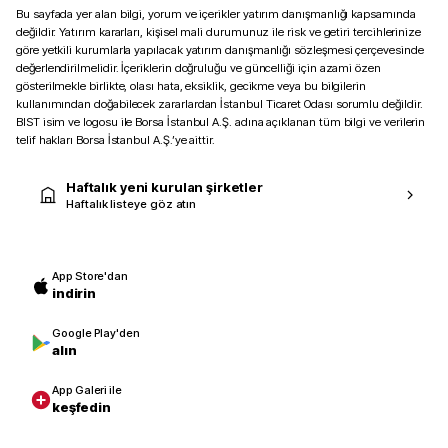
Bu sayfada yer alan bilgi, yorum ve içerikler yatırım danışmanlığı kapsamında
değildir. Yatırım kararları, kişisel mali durumunuz ile risk ve getiri tercihlerinize
göre yetkili kurumlarla yapılacak yatırım danışmanlığı sözleşmesi çerçevesinde
değerlendirilmelidir. İçeriklerin doğruluğu ve güncelliği için azami özen
gösterilmekle birlikte, olası hata, eksiklik, gecikme veya bu bilgilerin
kullanımından doğabilecek zararlardan İstanbul Ticaret Odası sorumlu değildir.
BIST isim ve logosu ile Borsa İstanbul A.Ş. adına açıklanan tüm bilgi ve verilerin
telif hakları Borsa İstanbul A.Ş.’ye aittir.
Haftalık yeni kurulan şirketler
Haftalık listeye göz atın
App Store'dan
indirin
Google Play'den
alın
App Galeri ile
keşfedin