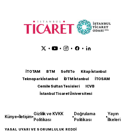
•
•
•
•
İTOTAM
BTM
SoftITo
Kitap İstanbul
Teknopark İstanbul
İDTM İstanbul
İTOSAM
Cemile Sultan Tesisleri
ICVB
İstanbul Ticaret Üniversitesi
Gizlilik ve KVKK
Doğrulama
Yayın
Künye
•
İletişim
•
•
•
Politikası
Politikası
İlkeleri
YASAL UYARI VE SORUMLULUK REDDİ