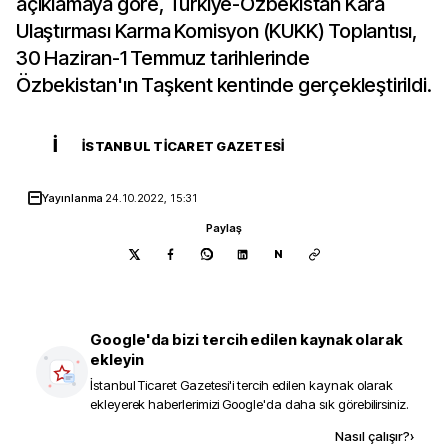
açıklamaya göre, Türkiye-Özbekistan Kara
Ulaştırması Karma Komisyon (KUKK) Toplantısı,
30 Haziran-1 Temmuz tarihlerinde
Özbekistan'ın Taşkent kentinde gerçekleştirildi.
İ
İSTANBUL TICARET GAZETESI
Yayınlanma
24.10.2022, 15:31
Paylaş
N
Google'da bizi tercih edilen kaynak olarak
ekleyin
İstanbul Ticaret Gazetesi
'i tercih edilen kaynak olarak
ekleyerek haberlerimizi Google'da daha sık görebilirsiniz.
Kaynak ekle
Nasıl çalışır?
›