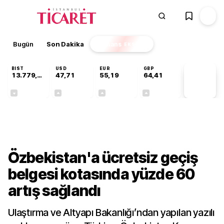
Bugün
Son Dakika
Finans
EKSTRA
BIST
USD
EUR
GBP
13.779,39
47,71
55,19
64,41
PİYASA
VERİLERİ
-0,14%
+0,18%
+0,32%
+0,38%
Gündem
Özbekistan'a ücretsiz geçiş
belgesi kotasında yüzde 60
artış sağlandı
Ulaştırma ve Altyapı Bakanlığı’ndan yapılan yazılı