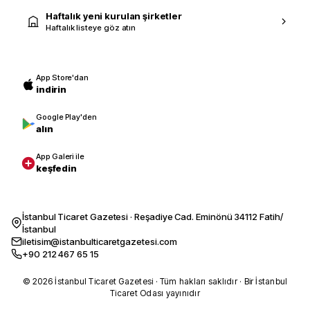
Haftalık yeni kurulan şirketler
Haftalık listeye göz atın
App Store'dan
indirin
Google Play'den
alın
App Galeri ile
keşfedin
İstanbul Ticaret Gazetesi · Reşadiye Cad. Eminönü 34112 Fatih/
İstanbul
iletisim@istanbulticaretgazetesi.com
+90 212 467 65 15
© 2026 İstanbul Ticaret Gazetesi · Tüm hakları saklıdır · Bir İstanbul
Ticaret Odası yayınıdır