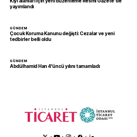
Kıyı alanları için yeni düzenleme Resmi Gazete'de
yayımlandı
GÜNDEM
Çocuk Koruma Kanunu değişti: Cezalar ve yeni
tedbirler belli oldu
GÜNDEM
Abdülhamid Han 4'üncü yılını tamamladı
•
•
•
•