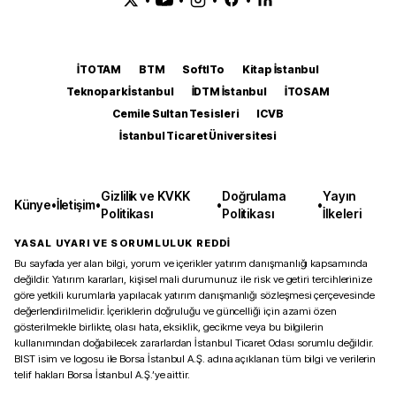
İTOTAM
BTM
SoftITo
Kitap İstanbul
Teknopark İstanbul
İDTM İstanbul
İTOSAM
Cemile Sultan Tesisleri
ICVB
İstanbul Ticaret Üniversitesi
Gizlilik ve KVKK
Doğrulama
Yayın
Künye
•
İletişim
•
•
•
Politikası
Politikası
İlkeleri
YASAL UYARI VE SORUMLULUK REDDİ
Bu sayfada yer alan bilgi, yorum ve içerikler yatırım danışmanlığı kapsamında
değildir. Yatırım kararları, kişisel mali durumunuz ile risk ve getiri tercihlerinize
göre yetkili kurumlarla yapılacak yatırım danışmanlığı sözleşmesi çerçevesinde
değerlendirilmelidir. İçeriklerin doğruluğu ve güncelliği için azami özen
gösterilmekle birlikte, olası hata, eksiklik, gecikme veya bu bilgilerin
kullanımından doğabilecek zararlardan İstanbul Ticaret Odası sorumlu değildir.
BIST isim ve logosu ile Borsa İstanbul A.Ş. adına açıklanan tüm bilgi ve verilerin
telif hakları Borsa İstanbul A.Ş.’ye aittir.