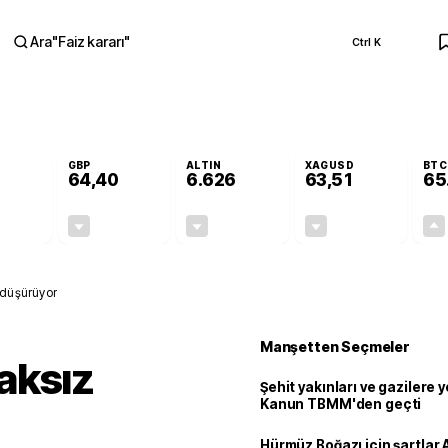
Ara
"
Faiz kararı
"
Ctrl K
RA
GBP
ALTIN
XAGUSD
BTC
64,40
6.626
63,51
65
-0,05%
-0,03%
-0,51%
-0,09%
-0,03
-0,02
-34,18
-0,06
 düşürüyor
Manşetten Seçmeler
aksız
Şehit yakınları ve gazilere y
Kanun TBMM'den geçti
Hürmüz Boğazı için şartlar 