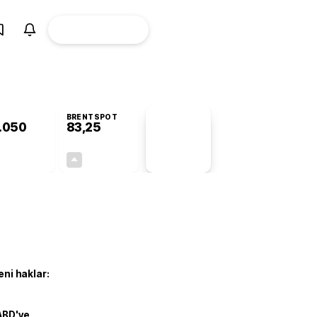
ÜYE
CANLI BORSA
Girişi
BRENTSPOT
.050
83,25
PİYASA
VERİLERİ
+0,42%
+2,15%
+0,00
1,75
eni haklar:
ABD'ye