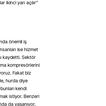
r ikinci yarı açılır”
nda önemli iş
sanları ise hizmet
nı kaydetti. Sektör
Klima kompresörlerini
yoruz. Fakat biz
de, hurda diye
 bunları kendi
mak istiyor. Benzeri
nda da yaşanıyor.