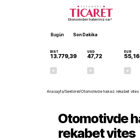
Ekonomiden haberiniz var!
Bugün
Son Dakika
Finans
EKST
BIST
USD
EUR
13.779,39
47,72
55,16
-0,14%
+0,01%
-19,42
0,00
Anasayfa
/
Sektörel
/
Otomotivde haksız rekabet vites
Otomotivde h
rekabet vites