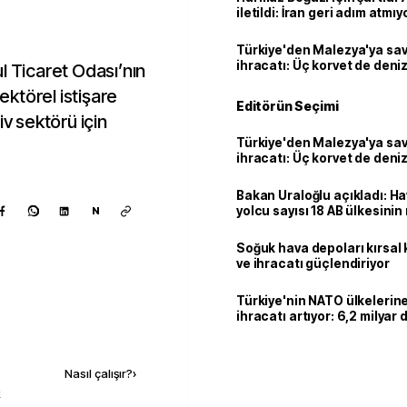
iletildi: İran geri adım atmıy
Türkiye'den Malezya'ya s
ihracatı: Üç korvet de denize
Ticaret Odası’nın
sektörel istişare
Editörün Seçimi
iv sektörü için
Türkiye'den Malezya'ya s
ihracatı: Üç korvet de denize
Bakan Uraloğlu açıkladı: Ha
yolcu sayısı 18 AB ülkesini
N
geçti
Soğuk hava depoları kırsal 
ve ihracatı güçlendiriyor
Türkiye'nin NATO ülkeleri
ihracatı artıyor: 6,2 milyar d
milyar doları aştı
Kaynak ekle
Nasıl çalışır?
›
k