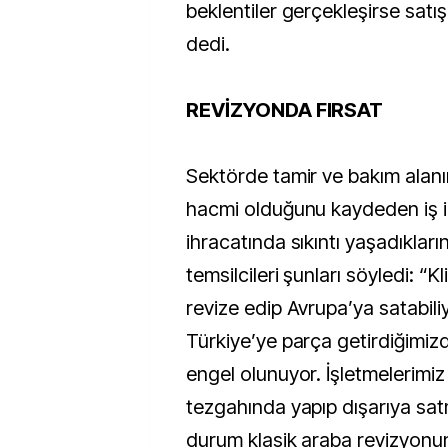
beklentiler gerçekleşirse satışla
dedi.
REVİZYONDA FIRSAT
Sektörde tamir ve bakım alanı
hacmi olduğunu kaydeden iş in
ihracatında sıkıntı yaşadıkları
temsilcileri şunları söyledi: “
revize edip Avrupa’ya satabili
Türkiye’ye parça getirdiğimiz
engel olunuyor. İşletmelerimiz
tezgahında yapıp dışarıya sat
durum klasik araba revizyonu