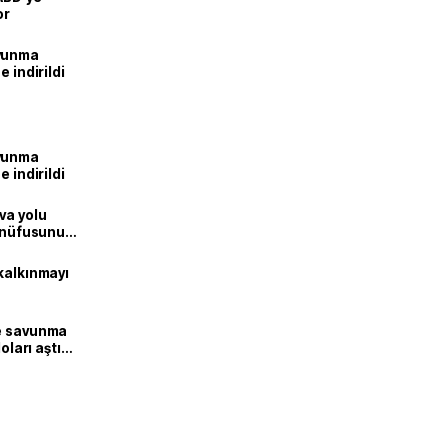
or
avunma
 indirildi
avunma
 indirildi
va yolu
n nüfusunu
kalkınmayı
ne savunma
oları aştı