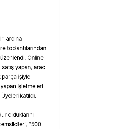
iri ardına
are toplantılarından
düzenlendi. Online
aç satış yapan, araç
 parça işiyle
 yapan işletmeleri
yeleri katıldı.
ur olduklarını
emsilcileri, “500