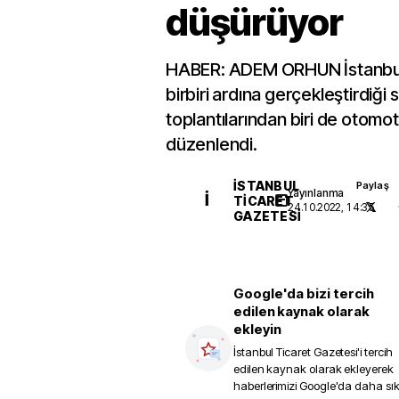
düşürüyor
HABER: ADEM ORHUN İstanbul 
birbiri ardına gerçekleştirdiği 
toplantılarından biri de otomot
düzenlendi.
İSTANBUL
Paylaş
Yayınlanma
İ
TICARET
24.10.2022, 14:35
GAZETESI
Google'da bizi tercih
edilen kaynak olarak
ekleyin
İstanbul Ticaret Gazetesi
'i tercih
edilen kaynak olarak ekleyerek
haberlerimizi Google'da daha sı