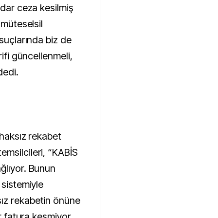
adar ceza kesilmiş
 müteselsil
 suçlarında biz de
rifi güncellenmeli,
dedi.
 haksız rekabet
msilcileri, “KABİS
ğlıyor. Bunun
 sistemiyle
ız rekabetin önüne
ar fatura kesmiyor