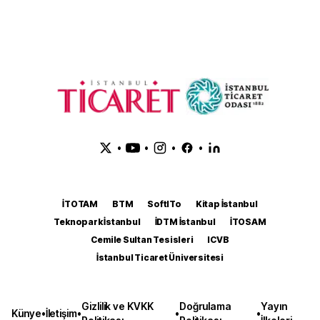
•
•
•
•
İTOTAM
BTM
SoftITo
Kitap İstanbul
Teknopark İstanbul
İDTM İstanbul
İTOSAM
Cemile Sultan Tesisleri
ICVB
İstanbul Ticaret Üniversitesi
Gizlilik ve KVKK
Doğrulama
Yayın
Künye
•
İletişim
•
•
•