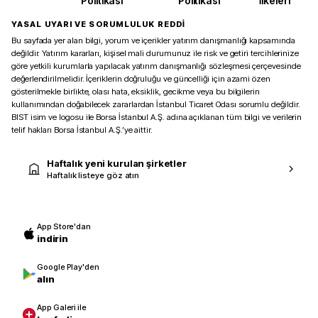
Politikası
Politikası
İlkeleri
YASAL UYARI VE SORUMLULUK REDDİ
Bu sayfada yer alan bilgi, yorum ve içerikler yatırım danışmanlığı kapsamında
değildir. Yatırım kararları, kişisel mali durumunuz ile risk ve getiri tercihlerinize
göre yetkili kurumlarla yapılacak yatırım danışmanlığı sözleşmesi çerçevesinde
değerlendirilmelidir. İçeriklerin doğruluğu ve güncelliği için azami özen
gösterilmekle birlikte, olası hata, eksiklik, gecikme veya bu bilgilerin
kullanımından doğabilecek zararlardan İstanbul Ticaret Odası sorumlu değildir.
BIST isim ve logosu ile Borsa İstanbul A.Ş. adına açıklanan tüm bilgi ve verilerin
telif hakları Borsa İstanbul A.Ş.’ye aittir.
Haftalık yeni kurulan şirketler
Haftalık listeye göz atın
App Store'dan
indirin
Google Play'den
alın
App Galeri ile