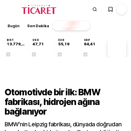
Bugün
Son Dakika
Finans
EKSTRA
BIST
USD
EUR
GBP
13.779,39
47,71
55,19
64,41
PİYASA
VERİLERİ
-0,14%
+0,18%
+0,32%
+0,38%
Dünya
Otomotivde bir ilk: BMW
fabrikası, hidrojen ağına
bağlanıyor
BMW’nin Leipzig fabrikası, dünyada doğrudan