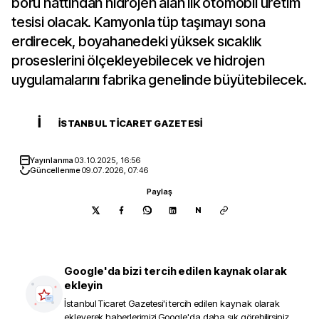
boru hattından hidrojen alan ilk otomobil üretim
tesisi olacak. Kamyonla tüp taşımayı sona
erdirecek, boyahanedeki yüksek sıcaklık
proseslerini ölçekleyebilecek ve hidrojen
uygulamalarını fabrika genelinde büyütebilecek.
İ
İSTANBUL TICARET GAZETESI
Yayınlanma
03.10.2025, 16:56
Güncellenme
09.07.2026, 07:46
Paylaş
N
Google'da bizi tercih edilen kaynak olarak
ekleyin
İstanbul Ticaret Gazetesi
'i tercih edilen kaynak olarak
ekleyerek haberlerimizi Google'da daha sık görebilirsiniz.