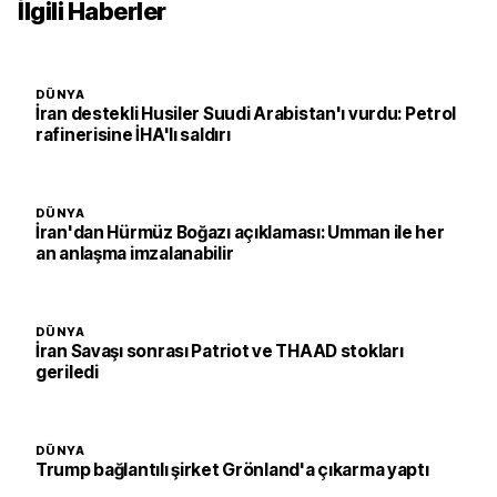
İlgili Haberler
DÜNYA
İran destekli Husiler Suudi Arabistan'ı vurdu: Petrol
rafinerisine İHA'lı saldırı
DÜNYA
İran'dan Hürmüz Boğazı açıklaması: Umman ile her
an anlaşma imzalanabilir
DÜNYA
İran Savaşı sonrası Patriot ve THAAD stokları
geriledi
DÜNYA
Trump bağlantılı şirket Grönland'a çıkarma yaptı