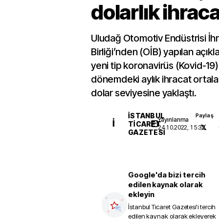
dolarlık ihraca
Uludağ Otomotiv Endüstrisi İhr
Birliği’nden (OİB) yapılan açık
yeni tip koronavirüs (Kovid-19)
dönemdeki aylık ihracat ortala
dolar seviyesine yaklaştı.
İSTANBUL
Paylaş
Yayınlanma
İ
TICARET
24.10.2022, 15:32
GAZETESI
Google'da bizi tercih
edilen kaynak olarak
ekleyin
İstanbul Ticaret Gazetesi
'i tercih
edilen kaynak olarak ekleyerek