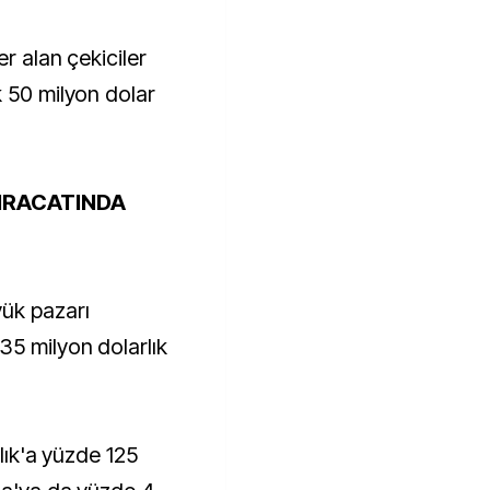
r alan çekiciler
k 50 milyon dolar
HRACATINDA
yük pazarı
35 milyon dolarlık
llık'a yüzde 125