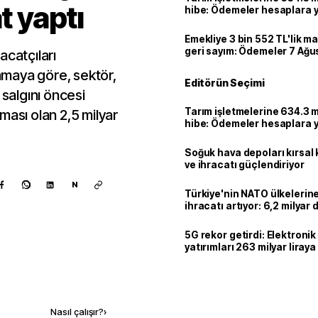
t yaptı
hibe: Ödemeler hesaplara ya
Emekliye 3 bin 552 TL'lik ma
geri sayım: Ödemeler 7 Ağu
acatçıları
lamaya göre, sektör,
Editörün Seçimi
 salgını öncesi
Tarım işletmelerine 634.3 m
ması olan 2,5 milyar
hibe: Ödemeler hesaplara ya
Soğuk hava depoları kırsal 
ve ihracatı güçlendiriyor
N
Türkiye'nin NATO ülkeleri
ihracatı artıyor: 6,2 milyar d
milyar doları aştı
5G rekor getirdi: Elektroni
yatırımları 263 milyar liraya
Kaynak ekle
Nasıl çalışır?
›