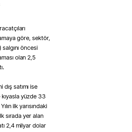
k
klamaya göre, sektör,
) salgını öncesi
aması olan 2,5
ı.
 dış satımı ise
 kıyasla yüzde 33
Yılın ilk yarısındaki
ilk sırada yer alan
tı 2,4 milyar dolar