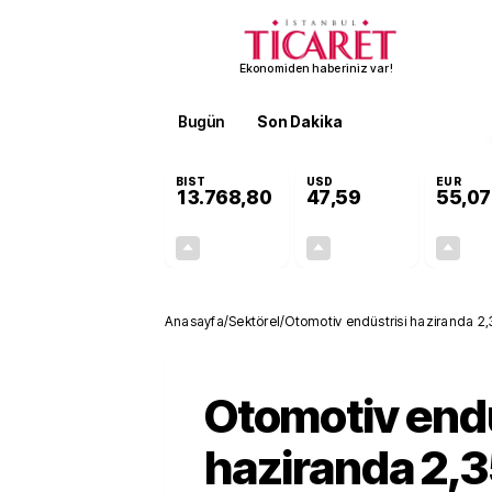
Ekonomiden haberiniz var!
Bugün
Son Dakika
Finans
EKST
BIST
USD
EUR
13.768,80
47,59
55,07
+0,48%
+0,06%
65,67
0,03
Anasayfa
/
Sektörel
/
Otomotiv endüstrisi haziranda 2,3
Otomotiv endü
haziranda 2,3