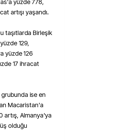
as'a yüzde 778,
acat artışı yaşandı.
taşıtlarda Birleşik
 yüzde 129,
ya yüzde 126
yüzde 17 ihracat
 grubunda ise en
olan Macaristan'a
0 artış, Almanya'ya
şüş olduğu