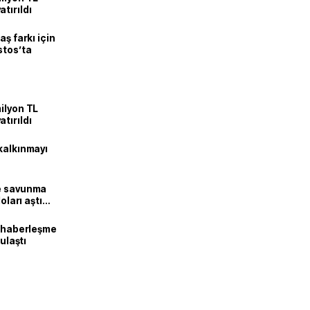
tırıldı
aş farkı için
stos’ta
ilyon TL
tırıldı
kalkınmayı
ne savunma
oları aştı
k haberleşme
 ulaştı