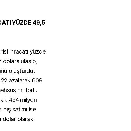
CATI YÜZDE 49,5
isi ihracatı yüzde
n dolara ulaşıp,
nu oluşturdu.
e 22 azalarak 609
mahsus motorlu
arak 454 milyon
 dış satımı ise
 dolar olarak