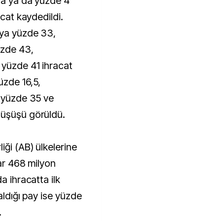
nsa'ya da yüzde 4
acat kaydedildi.
'ya yüzde 33,
üzde 43,
 yüzde 41 ihracat
üzde 16,5,
e yüzde 35 ve
düşüşü görüldü.
iği (AB) ülkelerine
yar 468 milyon
a ihracatta ilk
aldığı pay ise yüzde
.