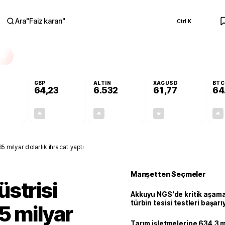
Ara
"
Faiz kararı
"
Ctrl K
RA
GBP
ALTIN
XAGUSD
BTC
64,23
6.532
61,77
64
+0,11%
+0,21%
+0,56%
-0,44%
0,06
0,14
36,17
-0,27
5 milyar dolarlık ihracat yaptı
Manşetten Seçmeler
strisi
Akkuyu NGS'de kritik aşama:
türbin tesisi testleri başarı
5 milyar
tamamlandı
Tarım işletmelerine 634.3 m