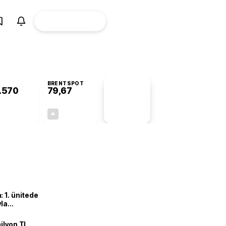
ÜYE
CANLI BORSA
Girişi
BRENTSPOT
.570
79,67
PİYASA
VERİLERİ
+0,75%
+0,96%
+0,00
0,76
 1. ünitede
yla
ilyon TL