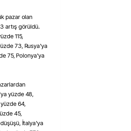
ük pazar olan
3 artış görüldü.
yüzde 115,
yüzde 73, Rusya'ya
zde 75, Polonya'ya
azarlardan
'ya yüzde 48,
e yüzde 64,
yüzde 45,
düşüşü, İtalya'ya