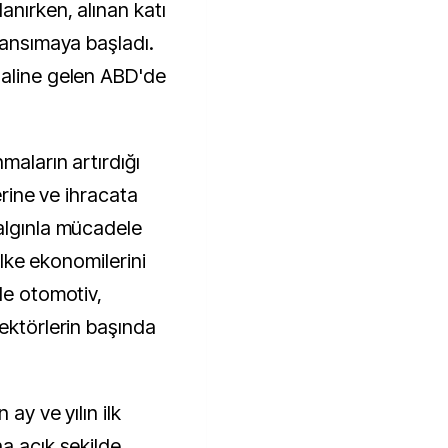
anırken, alınan katı
yansımaya başladı.
haline gelen ABD'de
maların artırdığı
lerine ve ihracata
algınla mücadele
 ülke ekonomilerini
le otomotiv,
ektörlerin başında
ay ve yılın ilk
a açık şekilde