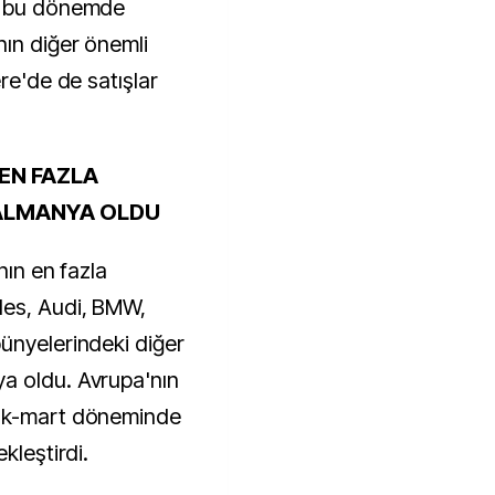
rı bu dönemde
nın diğer önemli
re'de de satışlar
 EN FAZLA
 ALMANYA OLDU
nın en fazla
des, Audi, BMW,
ünyelerindeki diğer
a oldu. Avrupa'nın
cak-mart döneminde
kleştirdi.