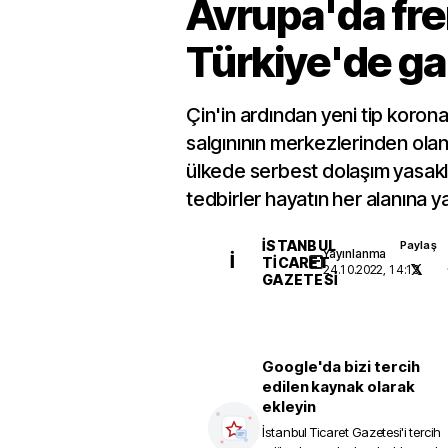
Avrupa'da fr
Türkiye'de ga
Çin'in ardından yeni tip korona
salgınının merkezlerinden ola
ülkede serbest dolaşım yasakla
tedbirler hayatın her alanına 
İSTANBUL
Paylaş
Yayınlanma
İ
TICARET
24.10.2022, 14:13
GAZETESI
Google'da bizi tercih
edilen kaynak olarak
ekleyin
İstanbul Ticaret Gazetesi
'i tercih