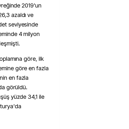
çeyreğinde 2019'un
6,3 azaldı ve
det seviyesinde
neminde 4 milyon
eşmişti.
toplamına göre, ilk
emine göre en fazla
nin en fazla
'da görüldü.
üşüş yüzde 34,1 ile
sturya'da