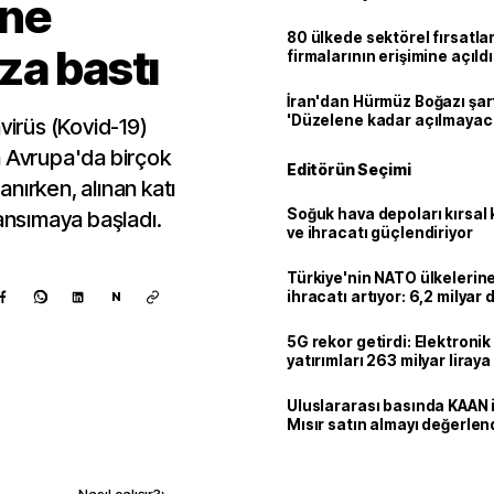
ene
80 ülkede sektörel fırsatla
za bastı
firmalarının erişimine açıldı
İran'dan Hürmüz Boğazı şart
'Düzelene kadar açılmayac
virüs (Kovid-19)
n Avrupa'da birçok
Editörün Seçimi
nırken, alınan katı
Soğuk hava depoları kırsal 
yansımaya başladı.
ve ihracatı güçlendiriyor
Türkiye'nin NATO ülkeleri
ihracatı artıyor: 6,2 milyar d
N
milyar doları aştı
5G rekor getirdi: Elektroni
yatırımları 263 milyar liraya
Uluslararası basında KAAN i
Mısır satın almayı değerlen
Kaynak ekle