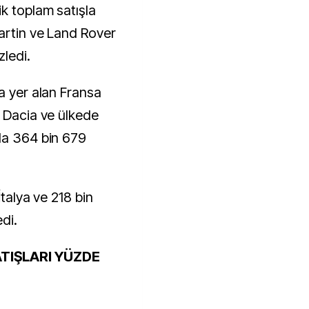
k toplam satışla
artin ve Land Rover
zledi.
a yer alan Fransa
, Dacia ve ülkede
la 364 bin 679
İtalya ve 218 bin
edi.
TIŞLARI YÜZDE