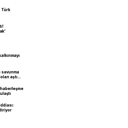
r Türk
ı!
ak'
kalkınmayı
ne savunma
oları aştı
k haberleşme
 ulaştı
ddiası:
diriyor