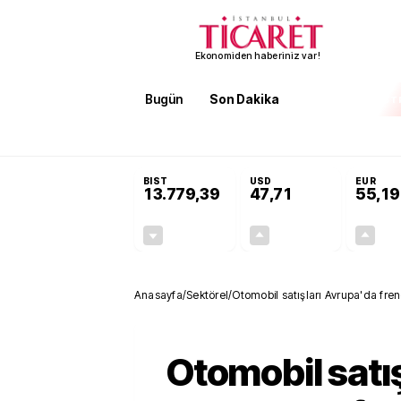
Ekonomiden haberiniz var!
Bugün
Son Dakika
Finans
EKST
SON DAKİKA
İran'dan Hürmüz Boğazı şartı! 'Düzelene kad
BIST
USD
EUR
13.779,39
47,71
55,19
-0,14%
+0,18%
-19,42
0,09
Anasayfa
/
Sektörel
/
Otomobil satışları Avrupa'da fre
Otomobil satış