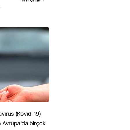
Nasıl çalışır?
›
k
avirüs (Kovid-19)
n Avrupa'da birçok