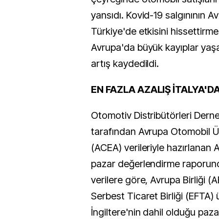
yansıdı. Kovid-19 salgınının 
Türkiye'de etkisini hissettirme
Avrupa'da büyük kayıplar yaşa
artış kaydedildi.
EN FAZLA AZALIŞ İTALYA'D
Otomotiv Distribütörleri Dern
tarafından Avrupa Otomobil Üret
(ACEA) verileriyle hazırlanan
pazar değerlendirme raporund
verilere göre, Avrupa Birliği (
Serbest Ticaret Birliği (EFTA) ül
İngiltere'nin dahil olduğu paz