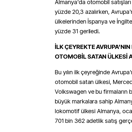
Almanya'da otomobil satışla
yüzde 20,3 azalırken, Avrupa'
ülkelerinden İspanya ve İngilte
yüzde 31 geriledi.
İLK ÇEYREKTE AVRUPA'NIN
OTOMOBİL SATAN ÜLKESİ
Bu yılın ilk çeyreğinde Avrupa'
otomobil satan ülkesi, Merce
Volkswagen ve bu firmaların b
büyük markalara sahip Almany
lokomotif ülkesi Almanya, o
701 bin 362 adetlik satış gerçe