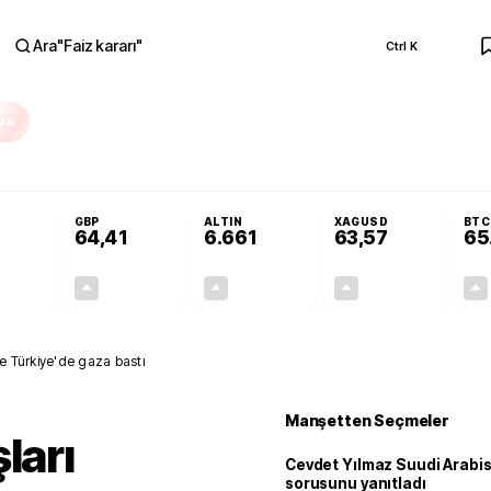
Ara
"
Faiz kararı
"
Ctrl K
RA
ar açılmayacak'
Cevdet Yılmaz Suudi Arabistan ve KAAN sorusunu yanıtlad
GBP
ALTIN
XAGUSD
BTC
64,41
6.661
63,57
65
+0,32%
+0,38%
+2,59%
+3,37%
0,18
0,24
167,96
2,07
ne Türkiye'de gaza bastı
Manşetten Seçmeler
ları
Cevdet Yılmaz Suudi Arabi
sorusunu yanıtladı