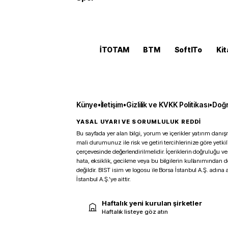
İTOTAM
BTM
SoftITo
Kit
Künye
•
İletişim
•
Gizlilik ve KVKK Politikası
•
Doğr
YASAL UYARI VE SORUMLULUK REDDİ
Bu sayfada yer alan bilgi, yorum ve içerikler yatırım danışm
mali durumunuz ile risk ve getiri tercihlerinize göre yetk
çerçevesinde değerlendirilmelidir. İçeriklerin doğruluğu ve
hata, eksiklik, gecikme veya bu bilgilerin kullanımından 
değildir. BIST isim ve logosu ile Borsa İstanbul A.Ş. adına a
İstanbul A.Ş.’ye aittir.
Haftalık yeni kurulan şirketler
Haftalık listeye göz atın