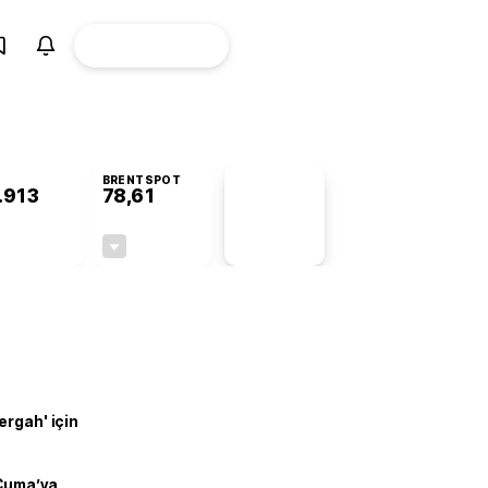
ÜYE
CANLI BORSA
Girişi
BRENTSPOT
.913
78,61
PİYASA
VERİLERİ
+0,92%
-0,38%
+0,00
-0,30
ergah' için
 Cuma’ya