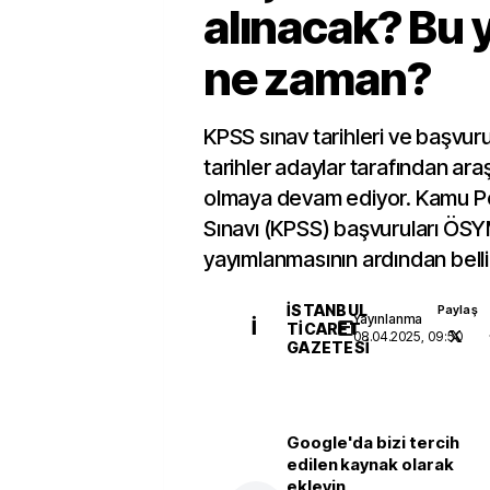
alınacak? Bu 
ne zaman?
KPSS sınav tarihleri ve başvuru
tarihler adaylar tarafından ar
olmaya devam ediyor. Kamu P
Sınavı (KPSS) başvuruları ÖSY
yayımlanmasının ardından belli
İSTANBUL
Paylaş
Yayınlanma
İ
TICARET
08.04.2025, 09:50
GAZETESI
Google'da bizi tercih
edilen kaynak olarak
ekleyin