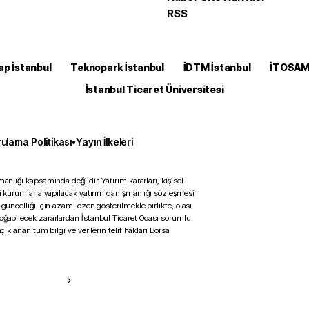
RSS
ap İstanbul
Teknopark İstanbul
İDTM İstanbul
İTOSA
İstanbul Ticaret Üniversitesi
ulama Politikası
•
Yayın İlkeleri
anlığı kapsamında değildir. Yatırım kararları, kişisel
ili kurumlarla yapılacak yatırım danışmanlığı sözleşmesi
 güncelliği için azami özen gösterilmekle birlikte, olası
doğabilecek zararlardan İstanbul Ticaret Odası sorumlu
çıklanan tüm bilgi ve verilerin telif hakları Borsa