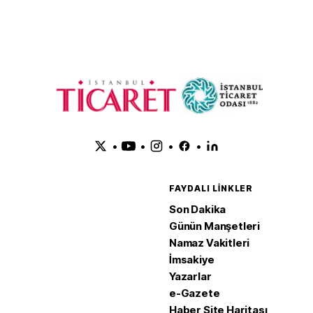
ekonomis
lokomoti
şehirleri
•
•
•
•
FAYDALI LINKLER
Son Dakika
Günün Manşetleri
Namaz Vakitleri
İmsakiye
Yazarlar
e-Gazete
Haber Site Haritası