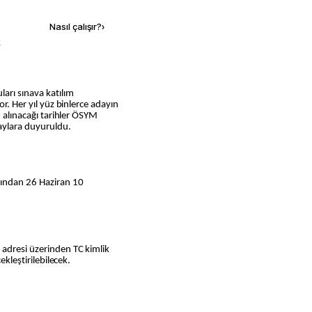
Nasıl çalışır?
›
k
or. Her yıl yüz binlerce adayın
n alınacağı tarihler ÖSYM
daylara duyuruldu.
fından 26 Haziran 10
 adresi üzerinden TC kimlik
ekleştirilebilecek.