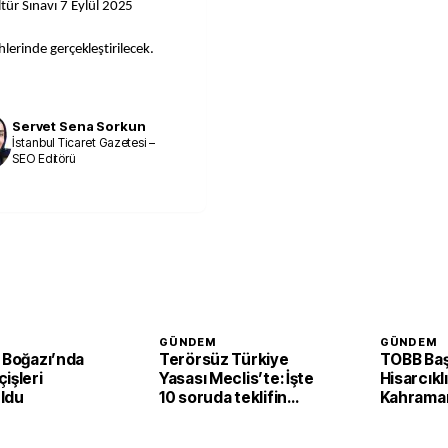
ür Sınavı 7 Eylül 2025
ihlerinde gerçekleştirilecek.
Servet Sena Sorkun
İstanbul Ticaret Gazetesi –
SEO Editörü
GÜNDEM
GÜNDEM
 Boğazı’nda
Terörsüz Türkiye
TOBB Baş
işleri
Yasası Meclis’te: İşte
Hisarcıkl
ldu
10 soruda teklifin
Kahrama
ayrıntıları
mesajı: '
gücüyle 