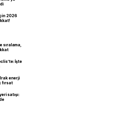
di
için 2026
ikkat!
e sıralama,
ikkat
lis’te: İşte
ı
Irak enerji
 fırsat
eri satışı:
ade