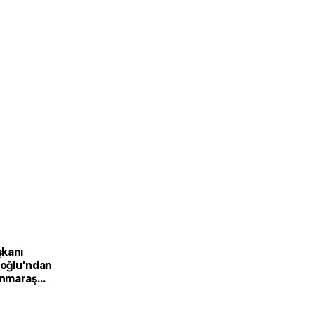
kanı
ıoğlu'ndan
nmaraş
Üretim
Türkiye