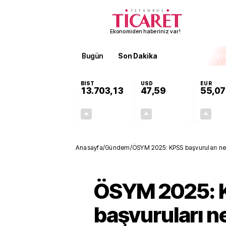
Ekonomiden haberiniz var!
Bugün
Son Dakika
Finans
EKST
BIST
USD
EUR
13.703,13
47,59
55,07
+0,11%
+0,06%
15,20
0,03
Anasayfa
/
Gündem
/
ÖSYM 2025: KPSS başvuruları ne
ÖSYM 2025: 
başvuruları 