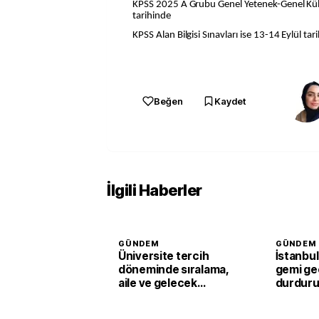
KPSS 2025 A Grubu Genel Yetenek-Genel Kült
tarihinde
KPSS Alan Bilgisi Sınavları ise 13-14 Eylül tar
Beğen
Kaydet
İlgili Haberler
GÜNDEM
GÜNDEM
Üniversite tercih
İstanbul
döneminde sıralama,
gemi geç
aile ve gelecek
durduru
kaygısına dikkat