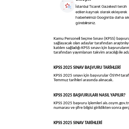
İstanbul Ticaret Gazetesi
'i tercih
edilen kaynak olarak ekleyerek
haberlerimizi Google'da daha sı
görebilirsiniz.
Kamu Personeli Seçme Sınavı (KPSS) başvuruları sınava katılım
sağlayacak olan adaylar tarafından araştırılıy
katılım sağladığı KPSS sınavı için başvuruları
tarafından yayımlanan takvim aracılığı ile a
KPSS 2025 SINAV BAŞVURU TARİHLERİ
KPSS 2025 sınavı için başvurular ÖSYM tara
Temmuz tarihleri arasında alınacak.
KPSS 2025 BAŞVURULARI NASIL YAPILIR?
KPSS 2025 başvuru işlemleri ais.osym.gov.tr
numarası ve şifre bilgisi girildikten sonra gerç
KPSS 2025 SINAV TARİHLERİ