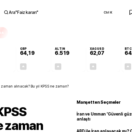
Ara
"
Faiz kararı
"
Ctrl K
RA
GBP
ALTIN
XAGUSD
BTC
64,19
6.519
62,07
64
+0,11%
+0,14%
+0,35%
+0,05%
0,06
0,09
22,59
0,03
 zaman alınacak? Bu yıl KPSS ne zaman?
Manşetten Seçmeler
KPSS
İran ve Umman 'Güvenli güz
anlaştı
ne zaman
ABD ile İran anlaşacak mı?