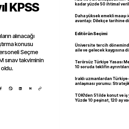
yıl KPSS
kadar yüzde 50 ihtimal veril
Daha yüksek emekli maaşı 
avantajı: Dilekçe tarihine d
Editörün Seçimi
ların alınacağı
aştırma konusu
Üniversite tercih dönemind
aile ve gelecek kaygısına d
ersoneli Seçme
M sınav takviminin
Terörsüz Türkiye Yasası Mec
10 soruda teklifin ayrıntılar
 oldu.
Iraklı uzmanlardan Türkiye-
anlaşması yorumu: Stratejik
N
TOKİ’den 51 ilde konut ve iş y
Yüzde 10 peşinat, 120 ay v
Kaynak ekle