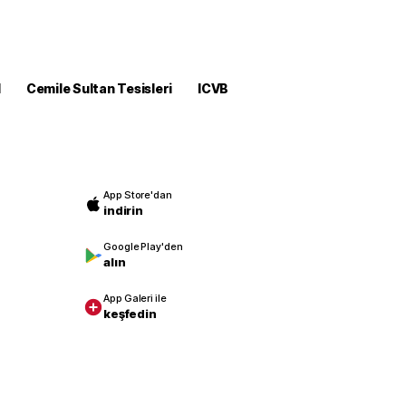
M
Cemile Sultan Tesisleri
ICVB
App Store'dan
indirin
Google Play'den
alın
App Galeri ile
keşfedin