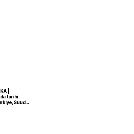
KA |
a tarihi
Türkiye, Suudi
n ve Pakistan
nlaşması'nı