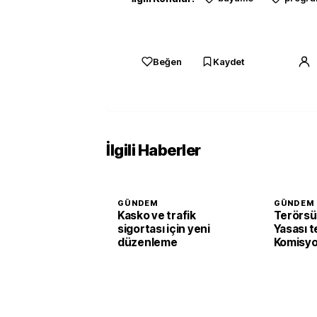
Beğen
Kaydet
İlgili Haberler
GÜNDEM
GÜNDEM
Kasko ve trafik
Terörsü
sigortası için yeni
Yasası t
düzenleme
Komisyo
edildi