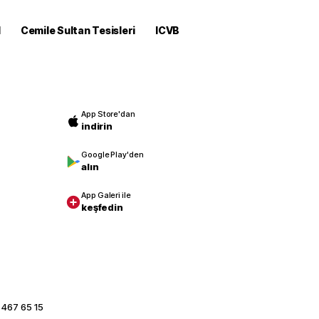
M
Cemile Sultan Tesisleri
ICVB
App Store'dan
indirin
Google Play'den
alın
App Galeri ile
keşfedin
 467 65 15