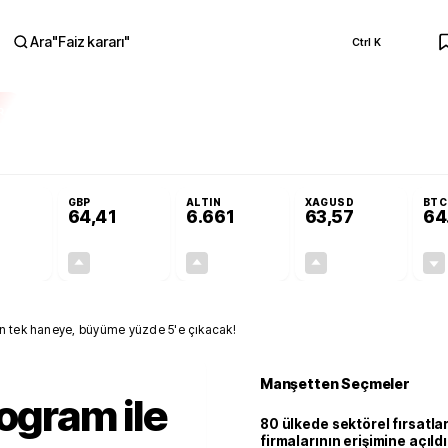
Ara
"
Faiz kararı
"
Ctrl K
RA
Adalet Komisyonu’nda kabul edildi
Terörsüz Türkiye Yasası teklifi Adalet K
GBP
ALTIN
XAGUSD
BTC
64,41
6.661
63,57
64
+0,32%
+0,38%
+2,59%
+3,37%
0,18
0,24
167,96
2,07
on tek haneye, büyüme yüzde 5'e çıkacak!
Manşetten Seçmeler
ogram ile
80 ülkede sektörel fırsatla
firmalarının erişimine açıldı