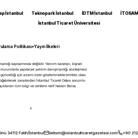
ap İstanbul
Teknopark İstanbul
İDTM İstanbul
İTOSA
İstanbul Ticaret Üniversitesi
ulama Politikası
•
Yayın İlkeleri
anlığı kapsamında değildir. Yatırım kararları, kişisel
ili kurumlarla yapılacak yatırım danışmanlığı sözleşmesi
 güncelliği için azami özen gösterilmekle birlikte, olası
doğabilecek zararlardan İstanbul Ticaret Odası sorumlu
çıklanan tüm bilgi ve verilerin telif hakları Borsa
önü 34112 Fatih/İstanbul
iletisim@istanbulticaretgazetesi.com
+90 212