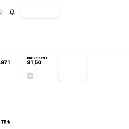
ÜYE
CANLI BORSA
Girişi
omisyonu’nda kabul edildi
BRENTSPOT
.971
81,50
PİYASA
VERİLERİ
-0,13%
-1,55%
+0,00
-1,28
r Türk