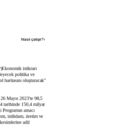
Kaynak ekle
Nasıl çalışır?
›
k
leyecek politika ve
l haritasını oluşturacak"
n 26 Mayıs 2023'te 98,5
4 tarihinde 150,4 milyar
li Programın amacı
ım, istihdam, üretim ve
 kesimlerine adil