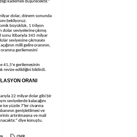
zliği kademeli düşürecektir."
64 milyar dolar, dönem sonunda
ını bekliyoruz.
mik büyüklük, 1 trilyon
 dolar seviyelerine çıkmış
ıl sonu itibarıyla 345 milyar
lar seviyesine çıkmasını
ğının milli gelire oranının,
oranına gerilemesini
de 41,5'e gerilemesinin
 revize edildiğini bildirdi.
NFLASYON ORANI
arıyla 22 milyar dolar gibi bir
nı seviyelerde kalacağını
ise yüzde 7'ler civarına
banının genişletilmesi ve
erinin artırılmasına ve mali
unacaktır." diye konuştu.
am
OVP