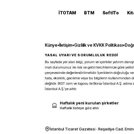
İTOTAM
BTM
SoftITo
Kit
Künye
•
İletişim
•
Gizlilik ve KVKK Politikası
•
Doğr
YASAL UYARI VE SORUMLULUK REDDİ
Bu sayfada yer alan bilgi, yorum ve içerikler yatırım danışm
mali durumunuz ile risk ve getiri tercihlerinize göre yetk
çerçevesinde değerlendirilmelidir. İçeriklerin doğruluğu ve
hata, eksiklik, gecikme veya bu bilgilerin kullanımından 
değildir. BIST isim ve logosu ile Borsa İstanbul A.Ş. adına a
İstanbul A.Ş.’ye aittir.
Haftalık yeni kurulan şirketler
Haftalık listeye göz atın
İstanbul Ticaret Gazetesi · Reşadiye Cad. Emin