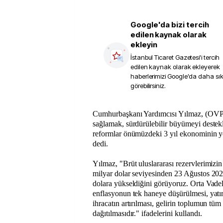
Google'da bizi tercih
edilen kaynak olarak
ekleyin
İstanbul Ticaret Gazetesi
'i tercih
edilen kaynak olarak ekleyerek
haberlerimizi Google'da daha sı
görebilirsiniz.
Cumhurbaşkanı Yardımcısı Yılmaz, (OVP)Ekonomik istikrarı
sağlamak, sürdürülebilir büyümeyi destek
reformlar önümüzdeki 3 yıl ekonominin yo
dedi.
Yılmaz, "Brüt uluslararası rezervlerimizi
milyar dolar seviyesinden 23 Ağustos 202
dolara yükseldiğini görüyoruz. Orta Vade
enflasyonun tek haneye düşürülmesi, yatır
ihracatın artırılması, gelirin toplumun tüm
dağıtılmasıdır." ifadelerini kullandı.