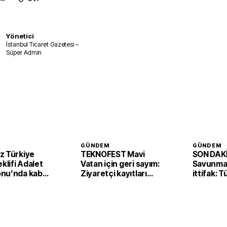
Yönetici
İstanbul Ticaret Gazetesi –
Süper Admin
GÜNDEM
GÜNDEM
z Türkiye
TEKNOFEST Mavi
SON DAKİ
eklifi Adalet
Vatan için geri sayım:
Savunmad
nu’nda kabul
Ziyaretçi kayıtları
ittifak: 
başladı
Arabista
'Mekke A
imzaladı