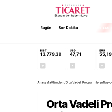
Ekonomiden haberiniz var!
Bugün
Son Dakika
Finans
EKST
SON DAKİKA
Terörsüz Türkiye Yasası teklifi 
BIST
USD
EUR
13.779,39
47,71
55,19
-0,14%
+0,18%
-19,42
0,09
Anasayfa
/
Gündem
/
Orta Vadeli Program ile enflasy
Orta Vadeli Pr