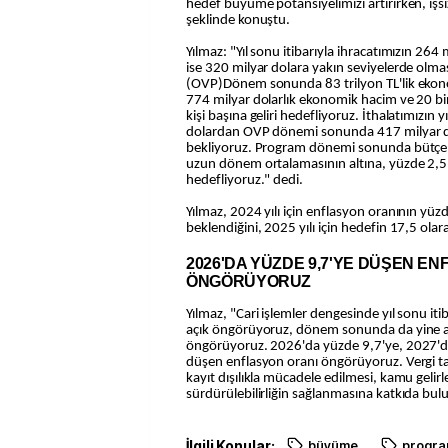
hedef büyüme potansiyelimizi artırırken, işsi
şeklinde konuştu.
Yılmaz: "Yıl sonu itibarıyla ihracatımızın 2
ise 320 milyar dolara yakın seviyelerde olmas
(OVP)Dönem sonunda 83 trilyon TL'lik ekono
774 milyar dolarlık ekonomik hacim ve 20 bin
kişi başına geliri hedefliyoruz. İthalatımızın y
dolardan OVP dönemi sonunda 417 milyar do
bekliyoruz. Program dönemi sonunda bütçe açı
uzun dönem ortalamasının altına, yüzde 2,5 
hedefliyoruz." dedi.
Yılmaz, 2024 yılı için enflasyon oranının yüz
beklendiğini, 2025 yılı için hedefin 17,5 olarak
2026'DA YÜZDE 9,7'YE DÜŞEN E
ÖNGÖRÜYORUZ
Yılmaz, "Cari işlemler dengesinde yıl sonu itib
açık öngörüyoruz, dönem sonunda da yine ay
öngörüyoruz. 2026'da yüzde 9,7'ye, 2027'de 
düşen enflasyon oranı öngörüyoruz. Vergi ta
kayıt dışılıkla mücadele edilmesi, kamu gelirl
sürdürülebilirliğin sağlanmasına katkıda bul
İlgili Konular:
büyüme
progr