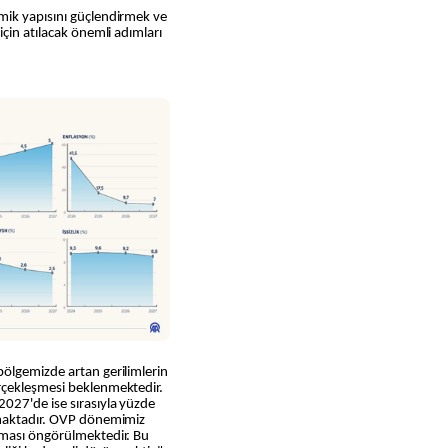
mik yapısını güçlendirmek ve
çin atılacak önemli adımları
ölgemizde artan gerilimlerin
rçekleşmesi beklenmektedir.
027'de ise sırasıyla yüzde
nmaktadır. OVP dönemimiz
lması öngörülmektedir. Bu