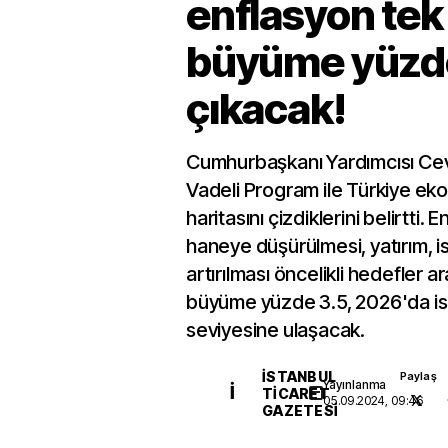
enflasyon tek
büyüme yüzd
çıkacak!
Cumhurbaşkanı Yardımcısı Cev
Vadeli Program ile Türkiye eko
haritasını çizdiklerini belirtti.
haneye düşürülmesi, yatırım, i
artırılması öncelikli hedefler 
büyüme yüzde 3.5, 2026'da i
seviyesine ulaşacak.
İSTANBUL
Paylaş
Yayınlanma
İ
TICARET
05.09.2024, 09:46
GAZETESI