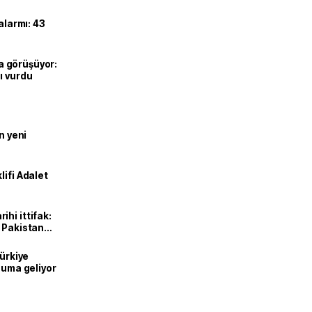
alarmı: 43
’la görüşüyor:
ı vurdu
n yeni
lifi Adalet
hi ittifak:
e Pakistan
dı
Türkiye
onuma geliyor