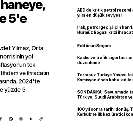
 haneye,
ABD’de kritik petrol rezervi 
e 5'e
yılın en düşük seviyesi
Irak, petrol geçişi için İran
Hürmüz Boğazı krizi ihracat
Editörün Seçimi
det Yılmaz, Orta
nomisinin yol
Kasko ve trafik sigortası içi
düzenleme
 Enflasyonun tek
stihdam ve ihracatın
Terörsüz Türkiye Yasası tek
Komisyonu’nda kabul edildi
arasında. 2024'te
se yüzde 5
SON DAKİKA | Savunmada tari
Türkiye, Suudi Arabistan v
'Mekke Anlaşması'nı imzala
100 yıl sonra tarihi dönüş: 
Kerkük’te ilk kez üretici k
N