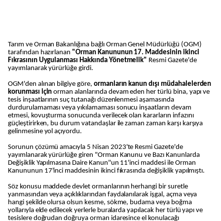
Tarım ve Orman Bakanlığına bağlı Orman Genel Müdürlüğü (OGM)
tarafından hazırlanan
"Orman Kanununun 17. Maddesinin ikinci
Fıkrasının Uygulanması Hakkında Yönetmelik"
Resmi Gazete'de
yayımlanarak yürürlüğe girdi.
OGM'den alınan bilgiye göre,
ormanların kanun dışı müdahalelerden
korunması için
orman alanlarında devam eden her türlü bina, yapı ve
tesis inşaatlarının suç tutanağı düzenlenmesi aşamasında
durdurulamaması veya yıkılamaması sonucu inşaatların devam
etmesi, kovuşturma sonucunda verilecek olan kararların infazını
güçleştirirken, bu durum vatandaşlar ile zaman zaman karşı karşıya
gelinmesine yol açıyordu.
Sorunun çözümü amacıyla 5 Nisan 2023'te Resmi Gazete'de
yayımlanarak yürürlüğe giren "Orman Kanunu ve Bazı Kanunlarda
Değişiklik Yapılmasına Daire Kanun"un 11'inci maddesi ile Orman
Kanununun 17'inci maddesinin ikinci fıkrasında değişiklik yapılmıştı.
Söz konusu maddede devlet ormanlarının herhangi bir suretle
yanmasından veya açıklıklarından faydalanılarak işgal, açma veya
hangi şekilde olursa olsun kesme, sökme, budama veya boğma
yollarıyla elde edilecek yerlerle buralarda yapılacak her türlü yapı ve
tesislere doğrudan doğruya orman idaresince el konulacağı