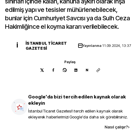
sınırları içinde kalan, kanuna aykırı olarak inşa
edilmiş yapı ve tesisler mühürlenebilecek,
bunlar için Cumhuriyet Savcısı ya da Sulh Ceza
Hakimliğince el koyma kararı verilebilecek.
İSTANBUL TICARET
İ
Yayınlanma
11.09.2024, 13:37
GAZETESI
Paylaş
N
Google'da bizi tercih edilen kaynak olarak
ekleyin
İstanbul Ticaret Gazetesi
'i tercih edilen kaynak olarak
ekleyerek haberlerimizi Google'da daha sık görebilirsiniz.
Kaynak ekle
Nasıl çalışır?
›