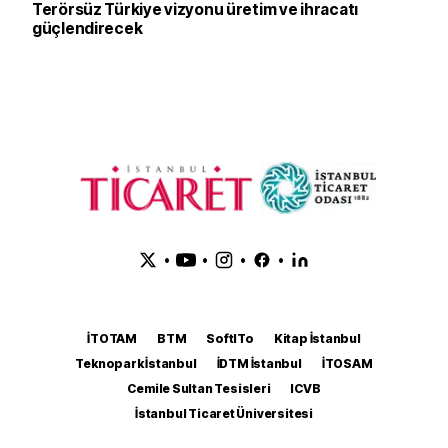
Terörsüz Türkiye vizyonu üretim ve ihracatı
güçlendirecek
•
•
•
•
İTOTAM
BTM
SoftITo
Kitap İstanbul
Teknopark İstanbul
İDTM İstanbul
İTOSAM
Cemile Sultan Tesisleri
ICVB
İstanbul Ticaret Üniversitesi