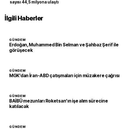
sayısı 44,5 milyona ulaştı
İlgili Haberler
GÜNDEM
Erdoğan, Muhammed Bin Selman ve Şahbaz Şerif ile
görüşecek
GÜNDEM
MGK’dan İran-ABD çatışmaları için müzakere çağrısı
GÜNDEM
BAİBÜ mezunları Roketsan’ın işe alım sürecine
katılacak
GÜNDEM