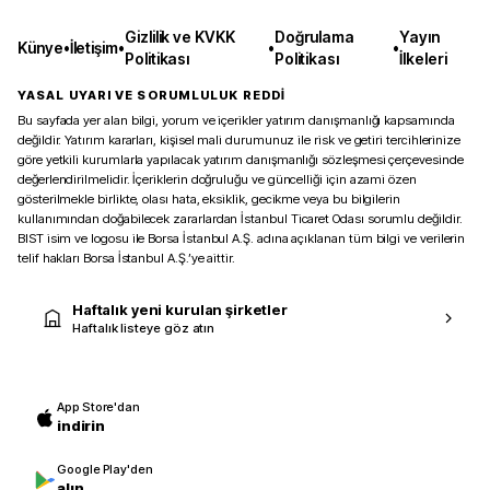
Gizlilik ve KVKK
Doğrulama
Yayın
Künye
•
İletişim
•
•
•
Politikası
Politikası
İlkeleri
YASAL UYARI VE SORUMLULUK REDDİ
Bu sayfada yer alan bilgi, yorum ve içerikler yatırım danışmanlığı kapsamında
değildir. Yatırım kararları, kişisel mali durumunuz ile risk ve getiri tercihlerinize
göre yetkili kurumlarla yapılacak yatırım danışmanlığı sözleşmesi çerçevesinde
değerlendirilmelidir. İçeriklerin doğruluğu ve güncelliği için azami özen
gösterilmekle birlikte, olası hata, eksiklik, gecikme veya bu bilgilerin
kullanımından doğabilecek zararlardan İstanbul Ticaret Odası sorumlu değildir.
BIST isim ve logosu ile Borsa İstanbul A.Ş. adına açıklanan tüm bilgi ve verilerin
telif hakları Borsa İstanbul A.Ş.’ye aittir.
Haftalık yeni kurulan şirketler
Haftalık listeye göz atın
App Store'dan
indirin
Google Play'den
alın