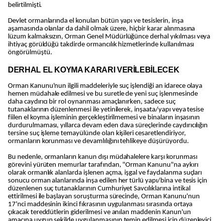
belirtilmişti.
Devlet ormanlarında el konulan bütün yapı ve tesislerin, inşa
aşamasında olanlar da dahil olmak üzere, hiçbir karar alınmasına
lüzum kalmaksızın, Orman Genel Müdürlüğünce derhal yıkılması veya
ihtiyaç görüldüğü takdirde ormancılık hizmetlerinde kullanılması
öngörülmüştü.
DERHAL EL KOYMA KARARI VERİLEBİLECEK
Orman Kanunu'nun ilgili maddeleriyle suç işlendiği an idarece olaya
hemen müdahale edilmesi ve bu suretle de yeni suç işlenmesinde
daha caydırıcı bir rol oynanması amaçlanırken, sadece suç
tutanaklarının düzenlenmesi ile yetinilerek, inşaata/yapı veya tesise
fiilen el koyma işleminin gerçekleştirilmemesi ve binaların inşasının
durdurulmaması, yıllarca devam eden dava süreçlerinde caydırıcılığın
tersine suç işleme temayülünde olan kişileri cesaretlendiriyor,
ormanların korunması ve devamlılığını tehlikeye düşürüyordu.
Bu nedenle, ormanların kanun dışı müdahalelere karşı korunması
görevini yürüten memurlar tarafından, "Orman Kanunu"na aykırı
olarak ormanlık alanlarda işlenen açma, işgal ve faydalanma suçları
sonucu orman alanlarında inşa edilen her türlü yapı/bina ve tesis için
düzenlenen suç tutanaklarının Cumhuriyet Savcılıklarına intikal
ettirilmesi ile başlayan soruşturma sürecinde, Orman Kanunu'nun
17'nci maddesinin ikinci fıkrasının uygulanması sırasında ortaya
çıkacak tereddütlerin giderilmesi ve anılan maddenin Kanun'un
amacına uygun şekilde uygulanmasının temin edilmesi için düzenleyici