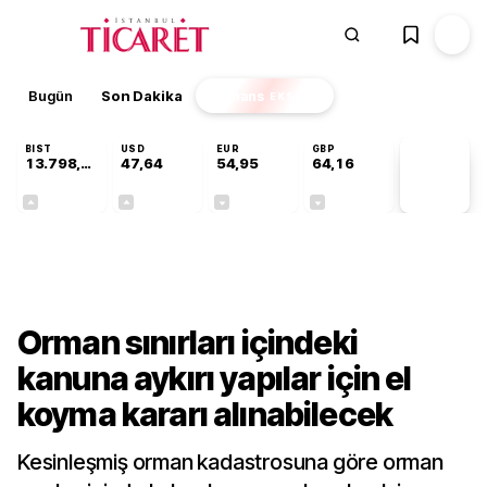
Bugün
Son Dakika
Finans
EKSTRA
BIST
USD
EUR
GBP
13.798,82
47,64
54,95
64,16
PİYASA
VERİLERİ
+0,70%
+0,04%
-0,12%
-0,03%
Gündem
Orman sınırları içindeki
kanuna aykırı yapılar için el
koyma kararı alınabilecek
Kesinleşmiş orman kadastrosuna göre orman