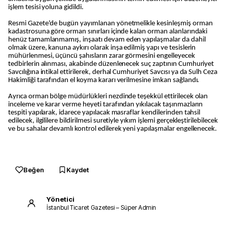
işlem tesisi yoluna gidildi.
Resmi Gazete'de bugün yayımlanan yönetmelikle kesinleşmiş orman
kadastrosuna göre orman sınırları içinde kalan orman alanlarındaki
henüz tamamlanmamış, inşaatı devam eden yapılaşmalar da dahil
olmak üzere, kanuna aykırı olarak inşa edilmiş yapı ve tesislerin
mühürlenmesi, üçüncü şahısların zarar görmesini engelleyecek
tedbirlerin alınması, akabinde düzenlenecek suç zaptının Cumhuriyet
Savcılığına intikal ettirilerek, derhal Cumhuriyet Savcısı ya da Sulh Ceza
Hakimliği tarafından el koyma kararı verilmesine imkan sağlandı.
Ayrıca orman bölge müdürlükleri nezdinde teşekkül ettirilecek olan
inceleme ve karar verme heyeti tarafından yıkılacak taşınmazların
tespiti yapılarak, idarece yapılacak masraflar kendilerinden tahsil
edilecek, ilgililere bildirilmesi suretiyle yıkım işlemi gerçekleştirilebilecek
ve bu sahalar devamlı kontrol edilerek yeni yapılaşmalar engellenecek.
Beğen
Kaydet
Yönetici
İstanbul Ticaret Gazetesi – Süper Admin