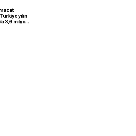
L
ihracat
 Türkiye yılın
nda 3,6 milyon
güneş
hracatı yaptı