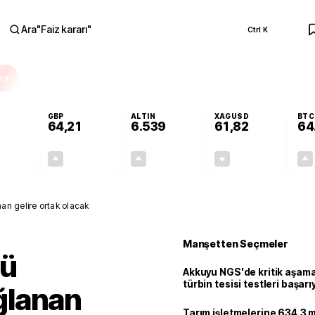
Ara
"
Faiz kararı
"
Ctrl K
RA
GBP
ALTIN
XAGUSD
BTC
64,21
6.539
61,82
64
+0,08%
+0,18%
+0,66%
-0,35%
0,04
0,11
42,74
-0,22
n gelire ortak olacak
Manşetten Seçmeler
sü
Akkuyu NGS'de kritik aşama:
türbin tesisi testleri başarı
ğlanan
tamamlandı
Tarım işletmelerine 634.3 m