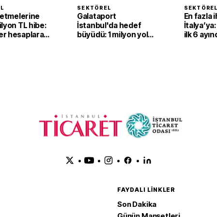
EL
SEKTÖREL
SEKTÖRE
letmelerine
Galataport
En fazla 
lyon TL hibe:
İstanbul'da hedef
İtalya’ya:
r hesaplara
büyüdü: 1 milyon yolcu
ilk 6 ayı
için yeni yatırımlar
dolarlık 
yolda
gözlüğü i
•
•
•
•
FAYDALI LINKLER
Son Dakika
Günün Manşetleri