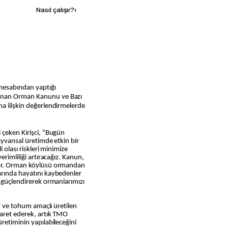
Nasıl çalışır?
›
k
 hesabından yaptığı
anan Orman Kanunu ve Bazı
na ilişkin değerlendirmelerde
 çeken Kirişci, "Bugün
ayvansal üretimde etkin bir
i olası riskleri minimize
erimliliği artıracağız. Kanun,
yor. Orman köylüsü ormandan
arında hayatını kaybedenler
ı güçlendirerek ormanlarımızı
if ve tohum amaçlı üretilen
şaret ederek, artık TMO
retiminin yapılabileceğini