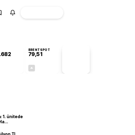
ÜYE
CANLI BORSA
Girişi
BRENTSPOT
.682
79,51
PİYASA
VERİLERİ
+0,74%
+0,76%
+0,00
0,60
 1. ünitede
yla
ilyon TL