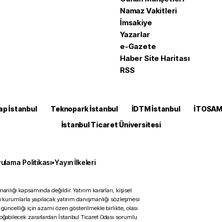
Namaz Vakitleri
İmsakiye
Yazarlar
e-Gazete
Haber Site Haritası
RSS
ap İstanbul
Teknopark İstanbul
İDTM İstanbul
İTOSA
İstanbul Ticaret Üniversitesi
ulama Politikası
•
Yayın İlkeleri
anlığı kapsamında değildir. Yatırım kararları, kişisel
ili kurumlarla yapılacak yatırım danışmanlığı sözleşmesi
 güncelliği için azami özen gösterilmekle birlikte, olası
doğabilecek zararlardan İstanbul Ticaret Odası sorumlu