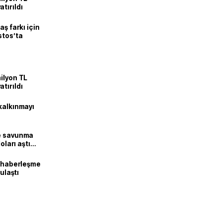
tırıldı
aş farkı için
stos’ta
ilyon TL
tırıldı
kalkınmayı
ne savunma
oları aştı
k haberleşme
 ulaştı