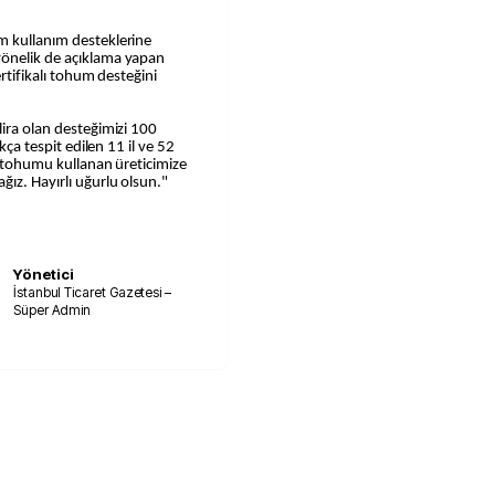
m kullanım desteklerine
yönelik de açıklama yapan
ertifikalı tohum desteğini
lira olan desteğimizi 100
kça tespit edilen 11 il ve 52
lı tohumu kullanan üreticimize
ız. Hayırlı uğurlu olsun."
Yönetici
İstanbul Ticaret Gazetesi –
Süper Admin