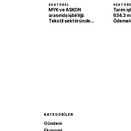
SEKTÖREL
SEKTÖR
MYK ve ASKON
Tarım iş
arasında işbirliği:
634.3 mi
Tekstil sektöründe
Ödemele
'yeşil ve dijital'
yatırıldı
dönüşüm
KATEGORILER
Gündem
Ekonomi