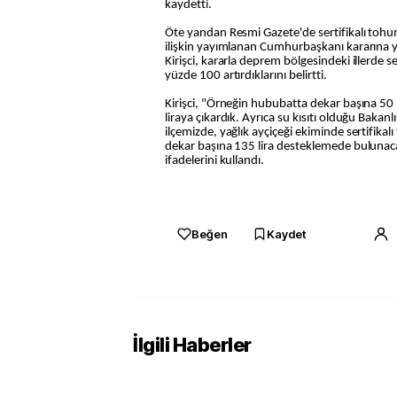
kaydetti.
Öte yandan Resmi Gazete'de sertifikalı tohu
ilişkin yayımlanan Cumhurbaşkanı kararına 
Kirişci, kararla deprem bölgesindeki illerde s
yüzde 100 artırdıklarını belirtti.
Kirişci, "Örneğin hububatta dekar başına 50 
liraya çıkardık. Ayrıca su kısıtı olduğu Bakanlı
ilçemizde, yağlık ayçiçeği ekiminde sertifika
dekar başına 135 lira desteklemede bulunacağ
ifadelerini kullandı.
Beğen
Kaydet
İlgili Haberler