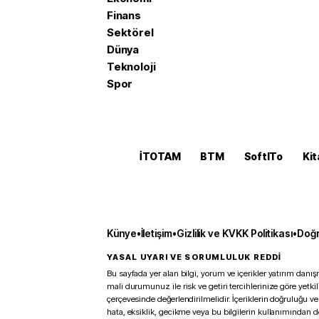
Finans
Sektörel
Dünya
Teknoloji
Spor
İTOTAM
BTM
SoftITo
Kit
Künye
•
İletişim
•
Gizlilik ve KVKK Politikası
•
Doğr
YASAL UYARI VE SORUMLULUK REDDİ
Bu sayfada yer alan bilgi, yorum ve içerikler yatırım danışm
mali durumunuz ile risk ve getiri tercihlerinize göre yetk
çerçevesinde değerlendirilmelidir. İçeriklerin doğruluğu ve
hata, eksiklik, gecikme veya bu bilgilerin kullanımından 