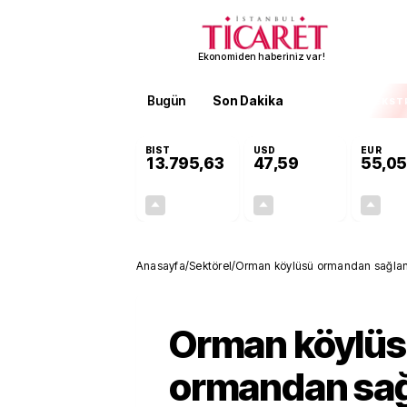
Ekonomiden haberiniz var!
Bugün
Son Dakika
Finans
EKST
BIST
USD
EUR
13.795,63
47,59
55,05
+0,68%
+0,06%
92,50
0,03
Anasayfa
/
Sektörel
/
Orman köylüsü ormandan sağlana
Orman köylü
ormandan sa