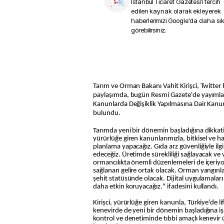
İstanbul Ticaret Gazetesi
'i tercih
edilen kaynak olarak ekleyerek
haberlerimizi Google'da daha sı
görebilirsiniz.
Tarım ve Orman Bakanı Vahit Kirişci, Twitter
paylaşımda, bugün Resmi Gazete'de yayıml
Kanunlarda Değişiklik Yapılmasına Dair Kanu
bulundu.
Tarımda yeni bir dönemin başladığına dikkati
yürürlüğe giren kanunlarımızla, bitkisel ve h
planlama yapacağız. Gıda arz güvenliğiyle ilgil
edeceğiz. Üretimde sürekliliği sağlayacak ve v
ormancılıkta önemli düzenlemeleri de içeri
sağlanan gelire ortak olacak. Orman yangınl
şehit statüsünde olacak. Dijital uygulamalar
daha etkin koruyacağız." ifadesini kullandı.
Kirişci, yürürlüğe giren kanunla, Türkiye'de l
kenevirde de yeni bir dönemin başladığına i
kontrol ve denetiminde tıbbi amaçlı kenevir ü