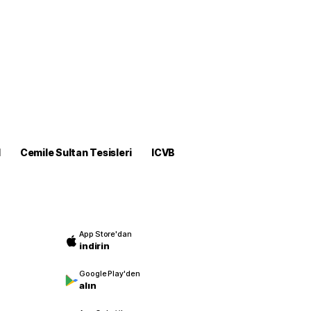
M
Cemile Sultan Tesisleri
ICVB
App Store'dan
indirin
Google Play'den
alın