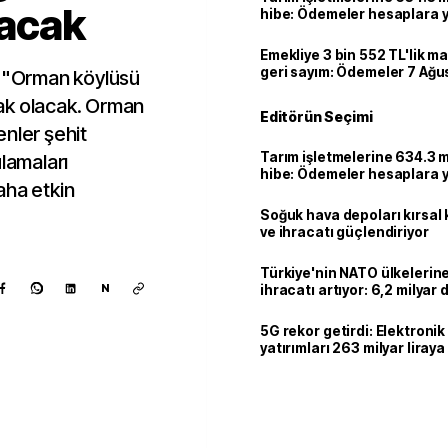
lacak
hibe: Ödemeler hesaplara ya
Emekliye 3 bin 552 TL'lik ma
geri sayım: Ödemeler 7 Ağu
, "Orman köylüsü
ak olacak. Orman
Editörün Seçimi
nler şehit
Tarım işletmelerine 634.3 m
ulamaları
hibe: Ödemeler hesaplara ya
aha etkin
Soğuk hava depoları kırsal 
ve ihracatı güçlendiriyor
Türkiye'nin NATO ülkeleri
N
ihracatı artıyor: 6,2 milyar d
milyar doları aştı
5G rekor getirdi: Elektroni
yatırımları 263 milyar liraya
Kaynak ekle