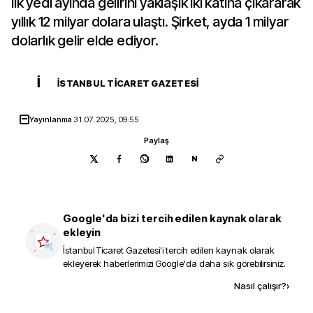
ilk yedi ayında gelirini yaklaşık iki katına çıkararak
yıllık 12 milyar dolara ulaştı. Şirket, ayda 1 milyar
dolarlık gelir elde ediyor.
İ
İSTANBUL TICARET GAZETESI
Yayınlanma
31.07.2025, 09:55
Paylaş
N
Google'da bizi tercih edilen kaynak olarak
ekleyin
İstanbul Ticaret Gazetesi
'i tercih edilen kaynak olarak
ekleyerek haberlerimizi Google'da daha sık görebilirsiniz.
Kaynak ekle
Nasıl çalışır?
›