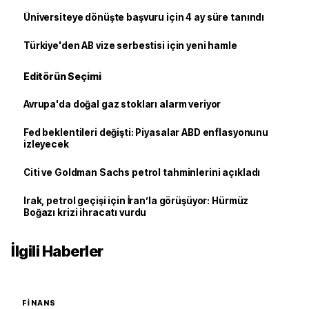
Üniversiteye dönüşte başvuru için 4 ay süre tanındı
Türkiye'den AB vize serbestisi için yeni hamle
Editörün Seçimi
Avrupa'da doğal gaz stokları alarm veriyor
Fed beklentileri değişti: Piyasalar ABD enflasyonunu
izleyecek
Citi ve Goldman Sachs petrol tahminlerini açıkladı
Irak, petrol geçişi için İran’la görüşüyor: Hürmüz
Boğazı krizi ihracatı vurdu
İlgili Haberler
FINANS