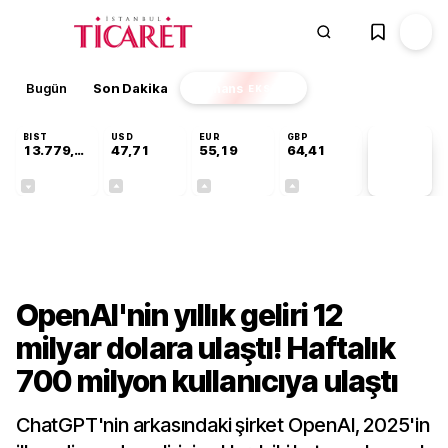
Bugün
Son Dakika
Finans
EKSTRA
BIST
USD
EUR
GBP
13.779,39
47,71
55,19
64,41
PİYASA
VERİLERİ
-0,14%
+0,18%
+0,32%
+0,38%
Finans
OpenAI'nin yıllık geliri 12
milyar dolara ulaştı! Haftalık
700 milyon kullanıcıya ulaştı
ChatGPT'nin arkasındaki şirket OpenAI, 2025'in