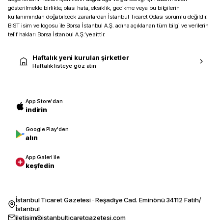
gösterilmekle birlikte, olası hata, eksiklik, gecikme veya bu bilgilerin
kullanımından doğabilecek zararlardan İstanbul Ticaret Odası sorumlu değildir.
BIST isim ve logosu ile Borsa İstanbul A.Ş. adına açıklanan tüm bilgi ve verilerin
telif hakları Borsa İstanbul A.Ş.’ye aittir.
Haftalık yeni kurulan şirketler
Haftalık listeye göz atın
App Store'dan
indirin
Google Play'den
alın
App Galeri ile
keşfedin
İstanbul Ticaret Gazetesi · Reşadiye Cad. Eminönü 34112 Fatih/
İstanbul
iletisim@istanbulticaretgazetesi.com