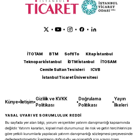
•
•
•
•
İTOTAM
BTM
SoftITo
Kitap İstanbul
Teknopark İstanbul
İDTM İstanbul
İTOSAM
Cemile Sultan Tesisleri
ICVB
İstanbul Ticaret Üniversitesi
Gizlilik ve KVKK
Doğrulama
Yayın
Künye
•
İletişim
•
•
•
Politikası
Politikası
İlkeleri
YASAL UYARI VE SORUMLULUK REDDİ
Bu sayfada yer alan bilgi, yorum ve içerikler yatırım danışmanlığı kapsamında
değildir. Yatırım kararları, kişisel mali durumunuz ile risk ve getiri tercihlerinize
göre yetkili kurumlarla yapılacak yatırım danışmanlığı sözleşmesi çerçevesinde
değerlendirilmelidir. İçeriklerin doğruluğu ve güncelliği için azami özen