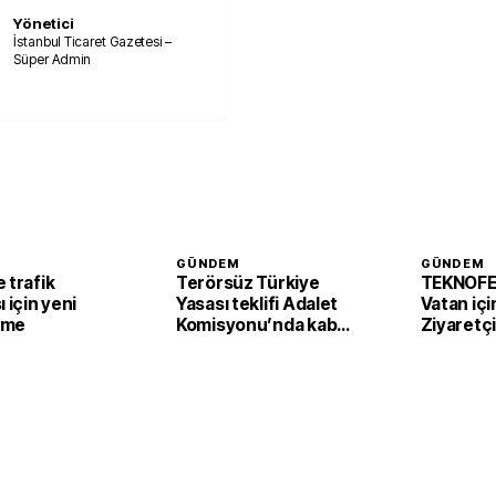
Yönetici
İstanbul Ticaret Gazetesi –
Süper Admin
GÜNDEM
GÜNDEM
 trafik
Terörsüz Türkiye
TEKNOFE
ı için yeni
Yasası teklifi Adalet
Vatan içi
eme
Komisyonu’nda kabul
Ziyaretçi
edildi
başladı