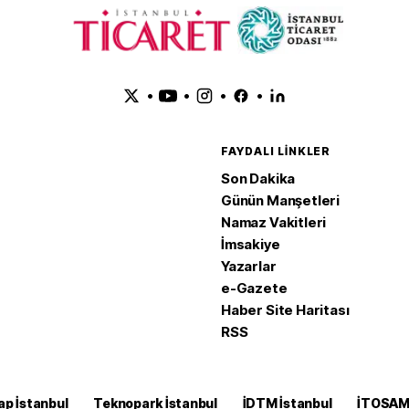
•
•
•
•
FAYDALI LINKLER
Son Dakika
Günün Manşetleri
Namaz Vakitleri
İmsakiye
Yazarlar
e-Gazete
Haber Site Haritası
RSS
ap İstanbul
Teknopark İstanbul
İDTM İstanbul
İTOSA