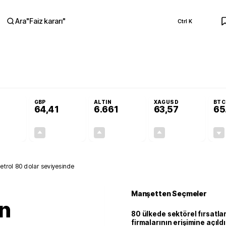
Ara
"
Faiz kararı
"
Ctrl K
RA
olojilerine yeni destek programı
Terörsüz Türkiye Yasası teklifi Adalet Ko
GBP
ALTIN
XAGUSD
BTC
64,41
6.661
63,57
65
+0,32%
+0,38%
+2,59%
+3,37%
0,18
0,24
167,96
2,07
etrol 80 dolar seviyesinde
Manşetten Seçmeler
ın
80 ülkede sektörel fırsatla
firmalarının erişimine açıldı