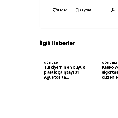
Beğen
Kaydet
İlgili Haberler
GÜNDEM
GÜNDEM
Türkiye’nin en büyük
Kasko ve
plastik çalıştayı 31
sigortas
Ağustos’ta
düzenl
başlayacak