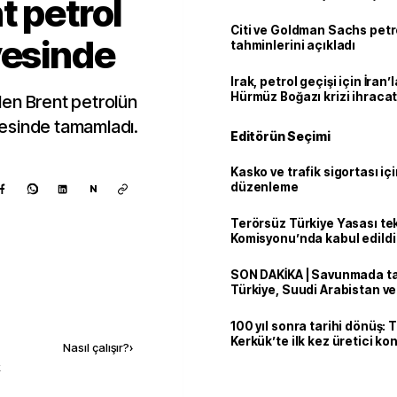
t petrol
Citi ve Goldman Sachs petr
yesinde
tahminlerini açıkladı
Irak, petrol geçişi için İran
Hürmüz Boğazı krizi ihracat
len Brent petrolün
iyesinde tamamladı.
Editörün Seçimi
Kasko ve trafik sigortası içi
düzenleme
N
Terörsüz Türkiye Yasası tek
Komisyonu’nda kabul edildi
SON DAKİKA | Savunmada tari
Türkiye, Suudi Arabistan v
'Mekke Anlaşması'nı imzala
Kaynak ekle
100 yıl sonra tarihi dönüş: 
Kerkük’te ilk kez üretici k
Nasıl çalışır?
›
k