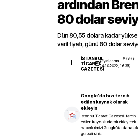
ardından Bren
80 dolar sevi
Dün 80,55 dolara kadar yükse
varil fiyatı, günü 80 dolar sev
İSTANBUL
Paylaş
Yayınlanma
İ
TICARET
24.10.2022, 16:32
GAZETESI
Google'da bizi tercih
edilen kaynak olarak
ekleyin
İstanbul Ticaret Gazetesi
'i tercih
edilen kaynak olarak ekleyerek
haberlerimizi Google'da daha sı
görebilirsiniz.