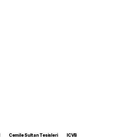
M
Cemile Sultan Tesisleri
ICVB