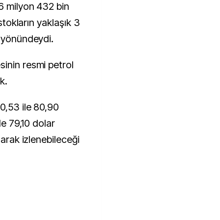
6 milyon 432 bin
 stokların yaklaşık 3
ı yönündeydi.
inin resmi petrol
k.
0,53 ile 80,90
le 79,10 dolar
larak izlenebileceği