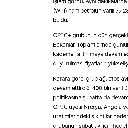
işlem gördü. Aynı dakikalarda
(WTI) ham petrolün varili 77,2
buldu.
OPEC+ grubunun dün gerçekleş
Bakanlar Toplantısı'nda günlük
kademeli artırılmaya devam ed
duyurulması fiyatların yükseliş
Karara göre, grup ağustos ay
devam ettirdiği 400 bin varil ü
politikasına şubatta da deva
OPEC üyesi Nijerya, Angola ve
üretimlerindeki sıkıntılar ned
grubunun şubat ayı için hedef