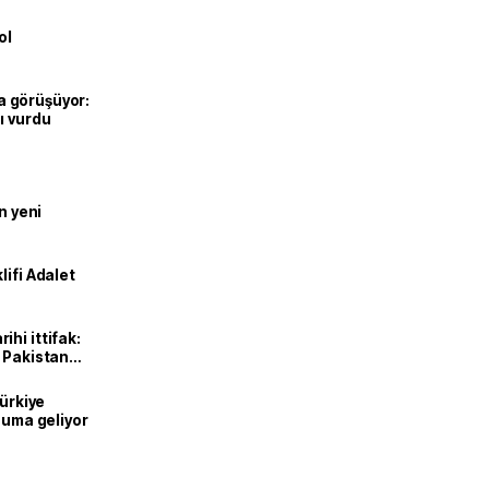
ol
’la görüşüyor:
ı vurdu
n yeni
lifi Adalet
hi ittifak:
e Pakistan
dı
Türkiye
onuma geliyor