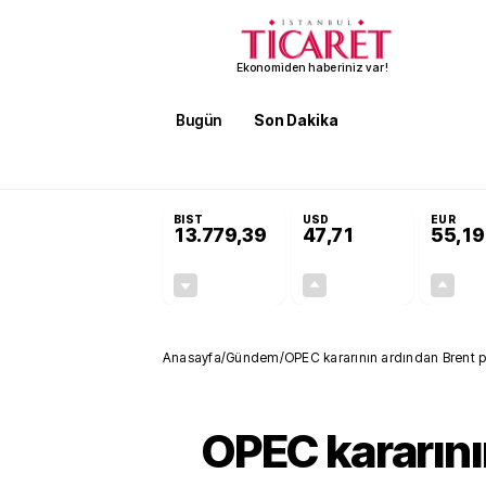
Ekonomiden haberiniz var!
Bugün
Son Dakika
Finans
EKST
SON DAKİKA
KOSGEB’den temiz enerji ve iklim tekn
BIST
USD
EUR
13.779,39
47,71
55,19
-0,14%
+0,18%
-19,42
0,09
Anasayfa
/
Gündem
/
OPEC kararının ardından Brent p
OPEC kararın