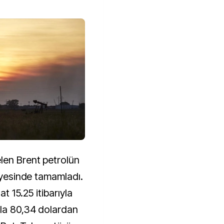
len Brent petrolün
viyesinde tamamladı.
t 15.25 itibarıyla
şla 80,34 dolardan