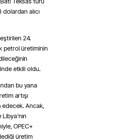
 Batı Teksas türü
8 dolardan alıcı
tirilen 24.
 petrol üretiminin
ileceğinin
inde etkili oldu.
ından bu yana
retim artışı
m edecek. Ancak,
 Libya'nın
eniyle, OPEC+
lediği üretim