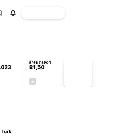
ÜYE
CANLI BORSA
Girişi
misyonu’nda kabul edildi
KOSGEB’den temiz enerji ve iklim teknolojilerine 
BRENTSPOT
.023
81,50
PİYASA
VERİLERİ
-0,22%
-1,55%
+0,00
-1,28
r Türk