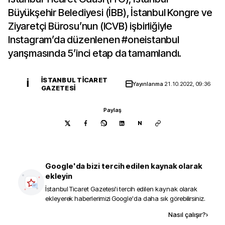
Büyükşehir Belediyesi (İBB), İstanbul Kongre ve
Ziyaretçi Bürosu’nun (ICVB) işbirliğiyle
Instagram’da düzenlenen #oneistanbul
yarışmasında 5’inci etap da tamamlandı.
İSTANBUL TICARET
İ
Yayınlanma
21.10.2022, 09:36
GAZETESI
Paylaş
N
Google'da bizi tercih edilen kaynak olarak
ekleyin
İstanbul Ticaret Gazetesi
'i tercih edilen kaynak olarak
ekleyerek haberlerimizi Google'da daha sık görebilirsiniz.
Kaynak ekle
Nasıl çalışır?
›