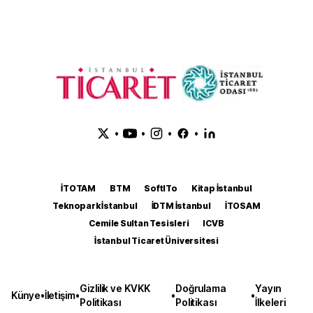
•
•
•
•
İTOTAM
BTM
SoftITo
Kitap İstanbul
Teknopark İstanbul
İDTM İstanbul
İTOSAM
Cemile Sultan Tesisleri
ICVB
İstanbul Ticaret Üniversitesi
Gizlilik ve KVKK
Doğrulama
Yayın
Künye
•
İletişim
•
•
•
Politikası
Politikası
İlkeleri