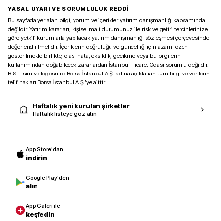
YASAL UYARI VE SORUMLULUK REDDİ
Bu sayfada yer alan bilgi, yorum ve içerikler yatırım danışmanlığı kapsamında
değildir. Yatırım kararları, kişisel mali durumunuz ile risk ve getiri tercihlerinize
göre yetkili kurumlarla yapılacak yatırım danışmanlığı sözleşmesi çerçevesinde
değerlendirilmelidir. İçeriklerin doğruluğu ve güncelliği için azami özen
gösterilmekle birlikte, olası hata, eksiklik, gecikme veya bu bilgilerin
kullanımından doğabilecek zararlardan İstanbul Ticaret Odası sorumlu değildir.
BIST isim ve logosu ile Borsa İstanbul A.Ş. adına açıklanan tüm bilgi ve verilerin
telif hakları Borsa İstanbul A.Ş.’ye aittir.
Haftalık yeni kurulan şirketler
Haftalık listeye göz atın
App Store'dan
indirin
Google Play'den
alın
App Galeri ile
keşfedin