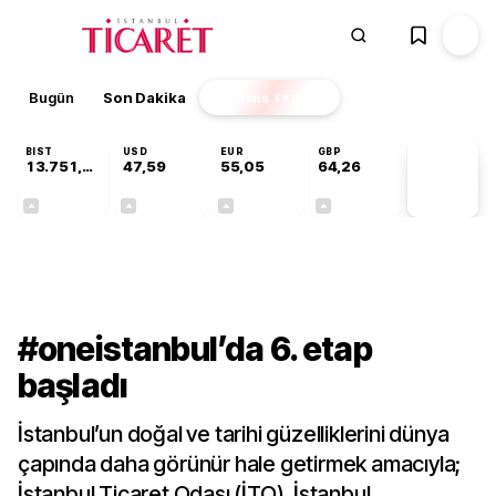
Bugün
Son Dakika
Finans
EKSTRA
BIST
USD
EUR
GBP
13.751,45
47,59
55,05
64,26
PİYASA
VERİLERİ
+0,35%
+0,06%
+0,08%
+0,25%
Gündem
#oneistanbul’da 6. etap
başladı
İstanbul’un doğal ve tarihi güzelliklerini dünya
çapında daha görünür hale getirmek amacıyla;
İstanbul Ticaret Odası (İTO), İstanbul