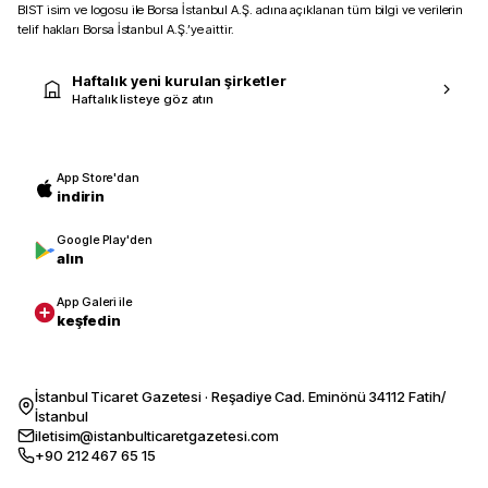
BIST isim ve logosu ile Borsa İstanbul A.Ş. adına açıklanan tüm bilgi ve verilerin
telif hakları Borsa İstanbul A.Ş.’ye aittir.
Haftalık yeni kurulan şirketler
Haftalık listeye göz atın
App Store'dan
indirin
Google Play'den
alın
App Galeri ile
keşfedin
İstanbul Ticaret Gazetesi · Reşadiye Cad. Eminönü 34112 Fatih/
İstanbul
iletisim@istanbulticaretgazetesi.com
+90 212 467 65 15