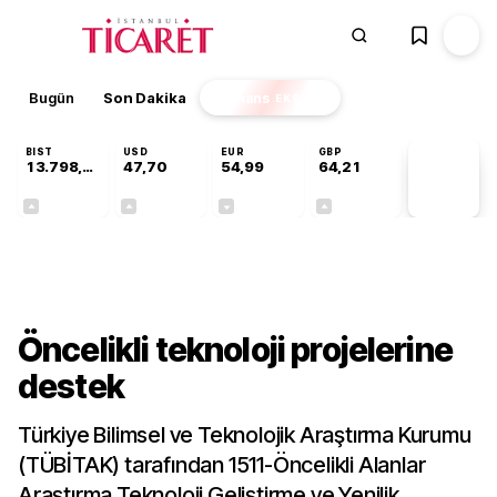
Bugün
Son Dakika
Finans
EKSTRA
BIST
USD
EUR
GBP
13.798,82
47,70
54,99
64,21
PİYASA
VERİLERİ
+0,70%
+0,16%
-0,04%
+0,06%
Gündem
Öncelikli teknoloji projelerine
destek
Türkiye Bilimsel ve Teknolojik Araştırma Kurumu
(TÜBİTAK) tarafından 1511-Öncelikli Alanlar
Araştırma Teknoloji Geliştirme ve Yenilik