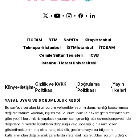
•
•
•
•
İTOTAM
BTM
SoftITo
Kitap İstanbul
Teknopark İstanbul
İDTM İstanbul
İTOSAM
Cemile Sultan Tesisleri
ICVB
İstanbul Ticaret Üniversitesi
Gizlilik ve KVKK
Doğrulama
Yayın
Künye
•
İletişim
•
•
•
Politikası
Politikası
İlkeleri
YASAL UYARI VE SORUMLULUK REDDİ
Bu sayfada yer alan bilgi, yorum ve içerikler yatırım danışmanlığı kapsamında
değildir. Yatırım kararları, kişisel mali durumunuz ile risk ve getiri tercihlerinize
göre yetkili kurumlarla yapılacak yatırım danışmanlığı sözleşmesi çerçevesinde
değerlendirilmelidir. İçeriklerin doğruluğu ve güncelliği için azami özen
gösterilmekle birlikte, olası hata, eksiklik, gecikme veya bu bilgilerin
kullanımından doğabilecek zararlardan İstanbul Ticaret Odası sorumlu değildir.