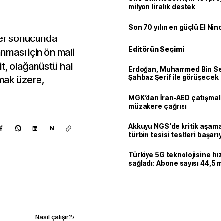
milyon liralık destek
Son 70 yılın en güçlü El Nin
er sonucunda
Editörün Seçimi
anması için ön mali
it, olağanüstü hal
Erdoğan, Muhammed Bin Se
Şahbaz Şerif ile görüşecek
mak üzere,
MGK’dan İran-ABD çatışmala
müzakere çağrısı
Akkuyu NGS'de kritik aşama:
N
türbin tesisi testleri başarı
tamamlandı
Türkiye 5G teknolojisine hı
sağladı: Abone sayısı 44,5 
ulaştı
Kaynak ekle
Nasıl çalışır?
›