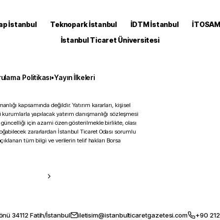
ap İstanbul
Teknopark İstanbul
İDTM İstanbul
İTOSA
İstanbul Ticaret Üniversitesi
ulama Politikası
•
Yayın İlkeleri
anlığı kapsamında değildir. Yatırım kararları, kişisel
ili kurumlarla yapılacak yatırım danışmanlığı sözleşmesi
 güncelliği için azami özen gösterilmekle birlikte, olası
doğabilecek zararlardan İstanbul Ticaret Odası sorumlu
çıklanan tüm bilgi ve verilerin telif hakları Borsa
önü 34112 Fatih/İstanbul
iletisim@istanbulticaretgazetesi.com
+90 212