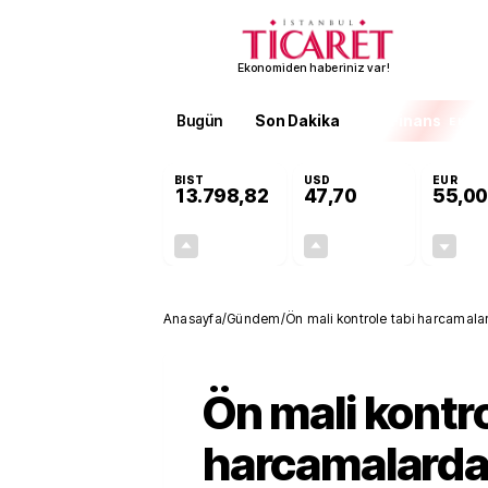
Ekonomiden haberiniz var!
Bugün
Son Dakika
Finans
EKST
BIST
USD
EUR
13.798,82
47,70
55,00
+0,70%
+0,16%
95,68
0,08
Anasayfa
/
Gündem
/
Ön mali kontrole tabi harcamalard
Ön mali kontro
harcamalarda 