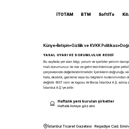
İTOTAM
BTM
SoftITo
Kit
Künye
•
İletişim
•
Gizlilik ve KVKK Politikası
•
Doğr
YASAL UYARI VE SORUMLULUK REDDİ
Bu sayfada yer alan bilgi, yorum ve içerikler yatırım danışm
mali durumunuz ile risk ve getiri tercihlerinize göre yetk
çerçevesinde değerlendirilmelidir. İçeriklerin doğruluğu ve
hata, eksiklik, gecikme veya bu bilgilerin kullanımından 
değildir. BIST isim ve logosu ile Borsa İstanbul A.Ş. adına a
İstanbul A.Ş.’ye aittir.
Haftalık yeni kurulan şirketler
Haftalık listeye göz atın
İstanbul Ticaret Gazetesi · Reşadiye Cad. Emin