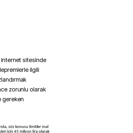
k
 internet sitesinde
premlerle ilgili
zlandırmak
nce zorunlu olarak
sı gereken
da, söz konusu limitler mal
leri için 45 milyon lira olarak