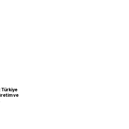
 Türkiye
üretim ve
recek