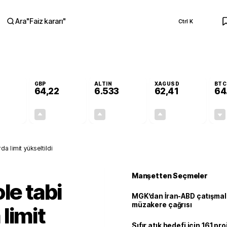
Ara
"
Faiz kararı
"
Ctrl K
RA
GBP
ALTIN
XAGUSD
BTC
64,22
6.533
62,41
64
-0,02%
+0,08%
+0,62%
+1,48%
-0,01
0,05
40,52
0,91
a limit yükseltildi
Manşetten Seçmeler
le tabi
MGK’dan İran-ABD çatışmala
müzakere çağrısı
limit
Sıfır atık hedefi için 161 pr