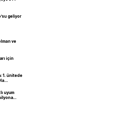
o’su geliyor
lman ve
rı için
 1. ünitede
yla
zlı uyum
milyona