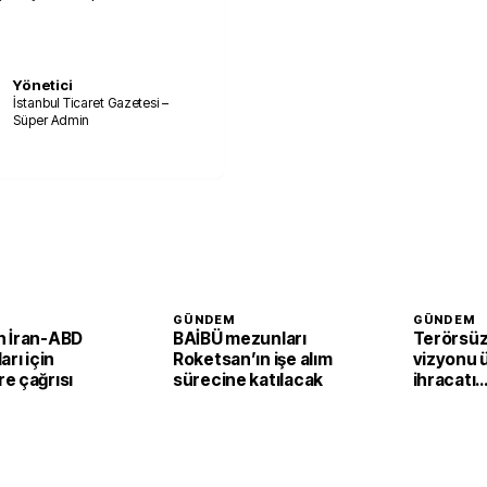
Yönetici
İstanbul Ticaret Gazetesi –
Süper Admin
GÜNDEM
GÜNDEM
 İran-ABD
BAİBÜ mezunları
Terörsüz
arı için
Roketsan’ın işe alım
vizyonu 
e çağrısı
sürecine katılacak
ihracatı
güçlendi