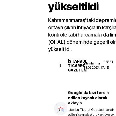
yükseltildi
Kahramanmaraş'taki depreml
ortaya çıkan ihtiyaçların karşıl
kontrole tabi harcamalarda lim
(OHAL) döneminde geçerli ol
yükseltildi.
İSTANBUL
Paylaş
Yayınlanma
İ
TICARET
13.02.2023, 17:42
GAZETESI
Google'da bizi tercih
edilen kaynak olarak
ekleyin
İstanbul Ticaret Gazetesi
'i tercih
edilen kaynak olarak ekleyerek