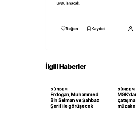
uygulanacak.
Beğen
Kaydet
İlgili Haberler
GÜNDEM
GÜNDEM
Erdoğan, Muhammed
MGK’dan
Bin Selman ve Şahbaz
çatışmal
Şerif ile görüşecek
müzaker