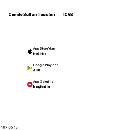
M
Cemile Sultan Tesisleri
ICVB
App Store'dan
indirin
Google Play'den
alın
App Galeri ile
keşfedin
 467 65 15