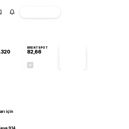
ÜYE
CANLI BORSA
Girişi
BRENTSPOT
.320
82,66
PİYASA
VERİLERİ
-0,42%
-0,14%
+0,00
-0,12
rı için
ojeye 914