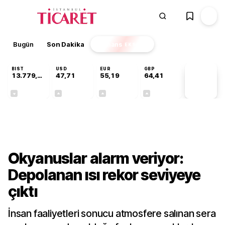
Bugün
Son Dakika
Finans
EKSTRA
BIST
USD
EUR
GBP
13.779,39
47,71
55,19
64,41
PİYASA
VERİLERİ
-0,14%
+0,18%
+0,32%
+0,38%
Dünya
Okyanuslar alarm veriyor:
Depolanan ısı rekor seviyeye
çıktı
İnsan faaliyetleri sonucu atmosfere salınan sera