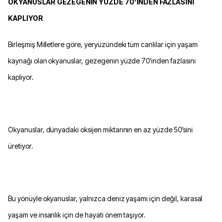
OKYANUSLAR GEZEGENİN YÜZDE 70’İNDEN FAZLASINI
KAPLIYOR
Birleşmiş Milletlere göre, yeryüzündeki tüm canlılar için yaşam
kaynağı olan okyanuslar, gezegenin yüzde 70’inden fazlasını
kaplıyor.
Okyanuslar, dünyadaki oksijen miktarının en az yüzde 50’sini
üretiyor.
Bu yönüyle okyanuslar, yalnızca deniz yaşamı için değil, karasal
yaşam ve insanlık için de hayati önem taşıyor.