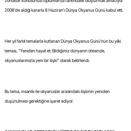
zorluklar konusunda toplumlarda farkındalık oluşturmak amacıyla
2008’de aldığı kararla 8 Haziran’ı Dünya Okyanus Günü kabul etti.
Her yıl farklı temalarla kutlanan Dünya Okyanus Günü’nün bu yılki
teması, “Yeniden hayal et: Bildiğimiz dünyanın ötesinde,
okyanuslarımızla yeni bir ilişki” olarak belirlendi.
Bu tema, insanlık ile okyanuslar arasındaki ilişkinin yeniden
düşünülmesi gerektiğine işaret ediyor.