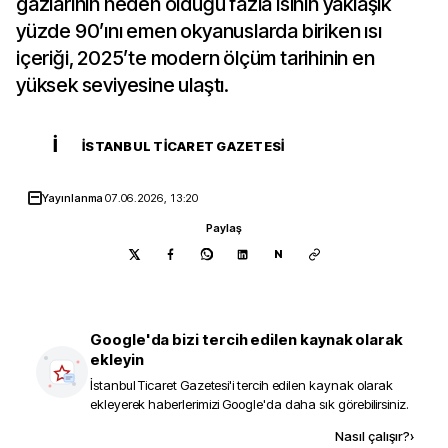
gazlarının neden olduğu fazla ısının yaklaşık
yüzde 90’ını emen okyanuslarda biriken ısı
içeriği, 2025’te modern ölçüm tarihinin en
yüksek seviyesine ulaştı.
İ
İSTANBUL TICARET GAZETESI
Yayınlanma
07.06.2026, 13:20
Paylaş
N
Google'da bizi tercih edilen kaynak olarak
ekleyin
İstanbul Ticaret Gazetesi
'i tercih edilen kaynak olarak
ekleyerek haberlerimizi Google'da daha sık görebilirsiniz.
Kaynak ekle
Nasıl çalışır?
›