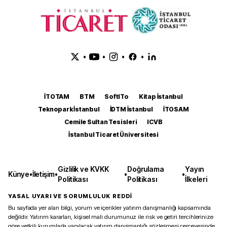
•
•
•
•
İTOTAM
BTM
SoftITo
Kitap İstanbul
Teknopark İstanbul
İDTM İstanbul
İTOSAM
Cemile Sultan Tesisleri
ICVB
İstanbul Ticaret Üniversitesi
Gizlilik ve KVKK
Doğrulama
Yayın
Künye
•
İletişim
•
•
•
Politikası
Politikası
İlkeleri
YASAL UYARI VE SORUMLULUK REDDİ
Bu sayfada yer alan bilgi, yorum ve içerikler yatırım danışmanlığı kapsamında
değildir. Yatırım kararları, kişisel mali durumunuz ile risk ve getiri tercihlerinize
göre yetkili kurumlarla yapılacak yatırım danışmanlığı sözleşmesi çerçevesinde