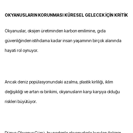
OKYANUSLARIN KORUNMASI KÜRESEL GELECEK İÇİN KRİTİK
Okyanuslar, oksijen üretiminden karbon emilimine, gıda
güvenliğinden istihdama kadar insan yaşamının birçok alanında
hayati rol oynuyor.
Ancak deniz popülasyonundaki azalma, plastik kirliliği, iklim
değişikliği ve artan ısı birikimi, okyanusların karşı karşıya olduğu
riskleri büyütüyor.
Dünya Okyanus Günü, bu nedenle okyanuslarla kurulan ilişkinin