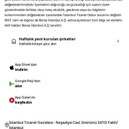
değerlendirilmelidir. İçeriklerin doğruluğu ve güncelliği için azami özen
gösterilmekle birlikte, olası hata, eksiklik, gecikme veya bu bilgilerin
kullanımından doğabilecek zararlardan İstanbul Ticaret Odası sorumlu değildir.
BIST isim ve logosu ile Borsa İstanbul A.Ş. adına açıklanan tüm bilgi ve verilerin
telif hakları Borsa İstanbul A.Ş.’ye aittir.
Haftalık yeni kurulan şirketler
Haftalık listeye göz atın
App Store'dan
indirin
Google Play'den
alın
App Galeri ile
keşfedin
İstanbul Ticaret Gazetesi · Reşadiye Cad. Eminönü 34112 Fatih/
İstanbul