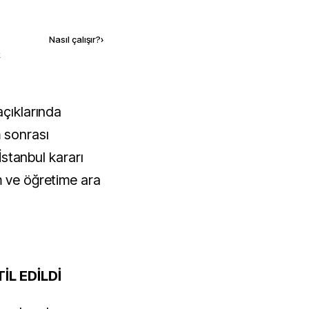
Kaynak ekle
Nasıl çalışır?
›
k
 açıklarında
 sonrası
 İstanbul kararı
m ve öğretime ara
İL EDİLDİ