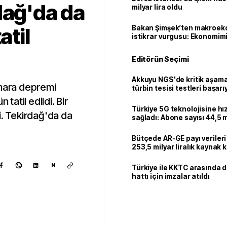
dağ'da da
milyar lira oldu
atil
Bakan Şimşek’ten makroek
istikrar vurgusu: Ekonomim
dayanıklılığını daha da güç
Editörün Seçimi
Akkuyu NGS'de kritik aşama:
rmara depremi
türbin tesisi testleri başarı
tamamlandı
 tatil edildi. Bir
Türkiye 5G teknolojisine hı
i. Tekirdağ'da da
sağladı: Abone sayısı 44,5 
ulaştı
Bütçede AR-GE payı verileri
253,5 milyar liralık kaynak k
N
Türkiye ile KKTC arasında 
hattı için imzalar atıldı