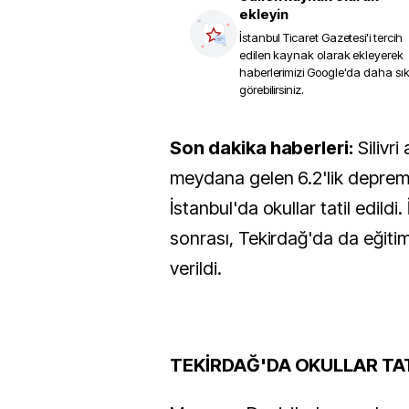
ekleyin
İstanbul Ticaret Gazetesi
'i tercih
edilen kaynak olarak ekleyerek
haberlerimizi Google'da daha sı
görebilirsiniz.
Son dakika haberleri:
Silivri
meydana gelen 6.2'lik deprem
İstanbul'da okullar tatil edildi.
sonrası, Tekirdağ'da da eğiti
verildi.
TEKİRDAĞ'DA OKULLAR TAT