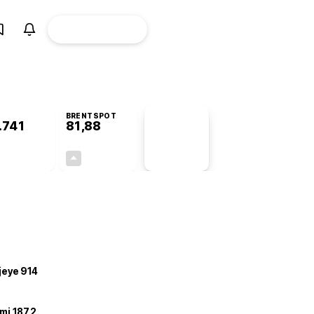
ÜYE
CANLI BORSA
Girişi
BRENTSPOT
.741
81,88
PİYASA
VERİLERİ
+0,06%
+3,76%
+0,00
2,97
ojeye 914
mi 187,2