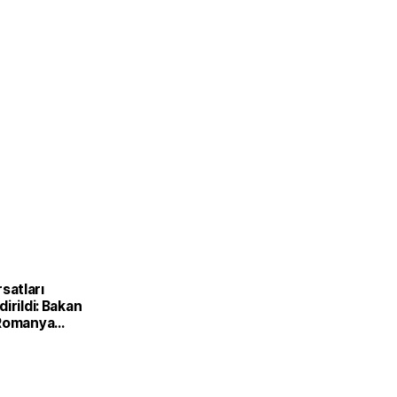
ırsatları
irildi: Bakan
 Romanya
Kırsal
Bakanı ile