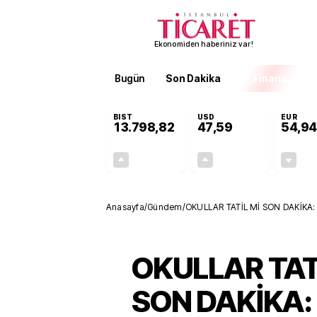
Ekonomiden haberiniz var!
Bugün
Son Dakika
Finans
EKST
BIST
USD
EUR
13.798,82
47,59
54,94
+0,70%
+0,06%
95,68
0,03
Anasayfa
/
Gündem
/
OKULLAR TATİL Mİ SON DAKİKA: İs
edildi!
OKULLAR TAT
SON DAKİKA: 