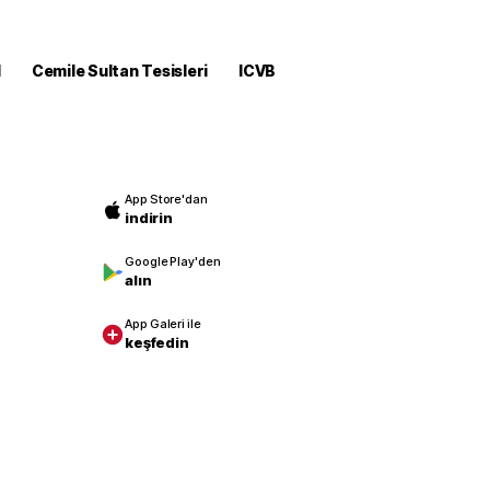
M
Cemile Sultan Tesisleri
ICVB
App Store'dan
indirin
Google Play'den
alın
App Galeri ile
keşfedin