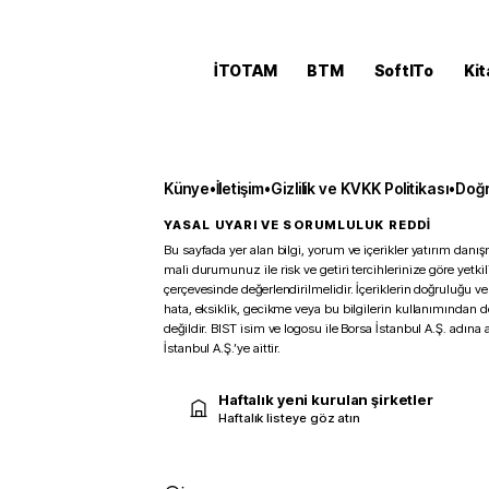
İTOTAM
BTM
SoftITo
Kit
Künye
•
İletişim
•
Gizlilik ve KVKK Politikası
•
Doğr
YASAL UYARI VE SORUMLULUK REDDİ
Bu sayfada yer alan bilgi, yorum ve içerikler yatırım danışm
mali durumunuz ile risk ve getiri tercihlerinize göre yetk
çerçevesinde değerlendirilmelidir. İçeriklerin doğruluğu ve
hata, eksiklik, gecikme veya bu bilgilerin kullanımından 
değildir. BIST isim ve logosu ile Borsa İstanbul A.Ş. adına a
İstanbul A.Ş.’ye aittir.
Haftalık yeni kurulan şirketler
Haftalık listeye göz atın