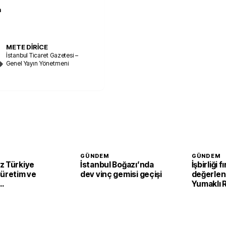
m
METE DİRİCE
İstanbul Ticaret Gazetesi –
Genel Yayın Yönetmeni
GÜNDEM
GÜNDEM
z Türkiye
İstanbul Boğazı’nda
İşbirliği f
 üretim ve
dev vinç gemisi geçişi
değerlend
Yumaklı
irecek
Tarım ve 
Kalkınma 
görüştü