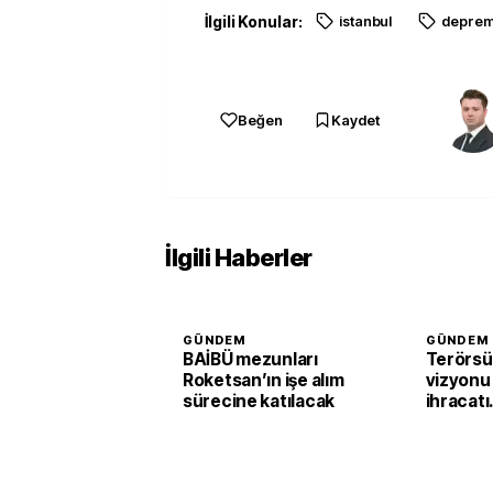
İlgili Konular:
istanbul
depre
Beğen
Kaydet
İlgili Haberler
GÜNDEM
GÜNDEM
BAİBÜ mezunları
Terörsü
Roketsan’ın işe alım
vizyonu
sürecine katılacak
ihracatı
güçlend