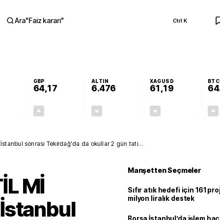
Ara
"
Faiz kararı
"
Ctrl K
RA
GBP
ALTIN
XAGUSD
BTC
64,17
6.476
61,19
64
-0,12%
+0,12%
-0,32%
-1,37%
-0,07
0,07
-20,55
-0,85
tanbul sonrası Tekirdağ'da da okullar 2 gün tatil
Manşetten Seçmeler
İL Mİ
Sıfır atık hedefi için 161 pr
milyon liralık destek
İstanbul
Borsa İstanbul’da işlem hac