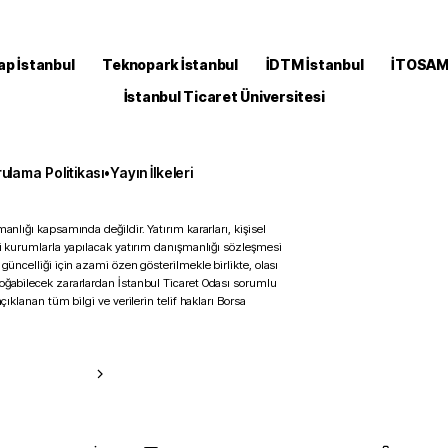
ap İstanbul
Teknopark İstanbul
İDTM İstanbul
İTOSA
İstanbul Ticaret Üniversitesi
ulama Politikası
•
Yayın İlkeleri
anlığı kapsamında değildir. Yatırım kararları, kişisel
ili kurumlarla yapılacak yatırım danışmanlığı sözleşmesi
 güncelliği için azami özen gösterilmekle birlikte, olası
doğabilecek zararlardan İstanbul Ticaret Odası sorumlu
çıklanan tüm bilgi ve verilerin telif hakları Borsa