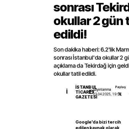
sonrası Tekir
okullar 2 gün t
edildi!
Son dakika haberi: 6.2'lik Ma
sonrası İstanbul'da okullar 2 gün
açıklama da Tekirdağ için geld
okullar tatil edildi.
İSTANBUL
Paylaş
Yayınlanma
İ
TICARET
23.04.2025, 19:52
GAZETESI
Google'da bizi tercih
edilen kaynak olarak