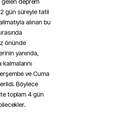
 gelen deprem
2 gün süreyle tatil
alimatıyla alınan bu
sırasında
göz önünde
erinin yanında,
 kalmalarını
 Perşembe ve Cuma
erildi. Böylece
ikte toplam 4 gün
bilecekler.