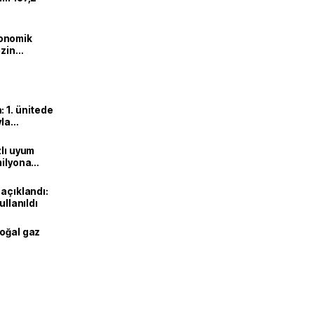
onomik
izin
lendirdik
 1. ünitede
yla
zlı uyum
milyona
 açıklandı:
ullanıldı
doğal gaz